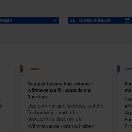
FORMAT
ZEITRAUM WÄHLEN
NÄCHSTE
Seminar (6)
14 TAGE
NÄCHSTE
Konferenz (3)
Mo
Di
Mi
30 TAGE
NÄCHSTE
27
28
29
Masterclass (2)
6
Seminar
Mast
MONATE
3
4
5
NÄCHSTE
Lehrgang (1)
10
11
12
Energieeffiziente Heizsysteme –
Da
12
MONATE
Wärmewende für Gebäude und
Ind
17
18
19
Expertenforum (1)
Quartiere
,
Ler
24
25
26
Das Seminar gibt Einblick, welche
en
eff
Spezialtag (1)
31
1
2
Technologien vorteilhaft
Ana
einzusetzen sind, um die
För
Wärmewende voranzutreiben.
N
LÖSCHEN
SPEICHERN
Ent
LÖSCHEN