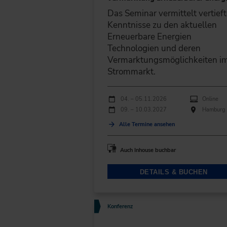
Das Seminar vermittelt vertief
Kenntnisse zu den aktuellen
Erneuerbare Energien
Technologien und deren
Vermarktungsmöglichkeiten i
Strommarkt.
Durchführungen
Veranstaltungsdatum
Veranstaltungsort
04. – 05.11.2026
Online
09. – 10.03.2027
Hamburg
Alle Termine ansehen
Auch Inhouse buchbar
DETAILS & BUCHEN
Konferenz