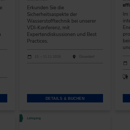
eff
te
Erkunden Sie die
Im 
Sicherheitsaspekte der
int
Wasserstofftechnik bei unserer
En
VDI-Konferenz, mit
pro
m
Expertendiskussionen und Best
bei
Practices.
und
Durchführungen
Veranstaltungsdatum
Veranstaltungsort
10. – 11.11.2026
Düsseldorf
Durc
Ver
DETAILS & BUCHEN
Lehrgang