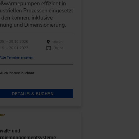
oßwärmepumpen effizient in
ustriellen Prozessen eingesetzt
den können, inklusive
anung und Dimensionierung.
hführungen
anstaltungsdatum
Veranstaltungsort
28. – 29.10.2026
Berlin
19. – 20.01.2027
Online
Alle Termine ansehen
Auch Inhouse buchbar
DETAILS & BUCHEN
nar
elt- und
ergiemanagementsysteme