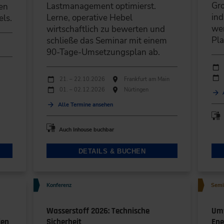
Gr
Lastmanagement optimierst.
en
ind
Lerne, operative Hebel
ls.
wer
wirtschaftlich zu bewerten und
Pl
schließe das Seminar mit einem
90-Tage-Umsetzungsplan ab.
Durc
Ver
Durchführungen
Veranstaltungsdatum
Veranstaltungsort
21. – 22.10.2026
Frankfurt am Main
01. – 02.12.2026
Nürtingen
Alle Termine ansehen
Auch Inhouse buchbar
DETAILS & BUCHEN
Konferenz
Semi
Wasserstoff 2026: Technische
Umw
ien
Sicherheit
En