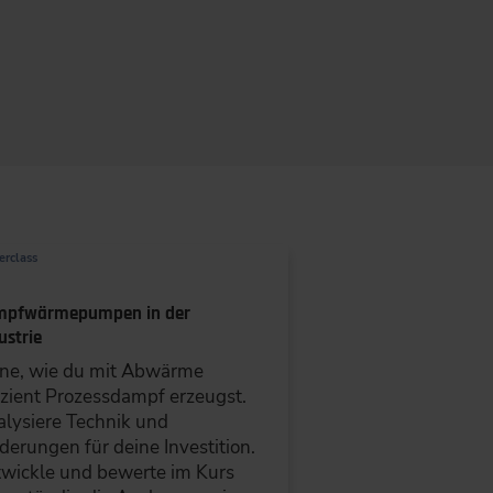
Do
Fr
Sa
So
30
31
1
2
erclass
6
8
9
7
13
14
15
16
mpfwärmepumpen in der
ustrie
20
21
22
23
ne, wie du mit Abwärme
27
28
29
30
izient Prozessdampf erzeugst.
3
4
5
6
lysiere Technik und
derungen für deine Investition.
wickle und bewerte im Kurs
SPEICHERN