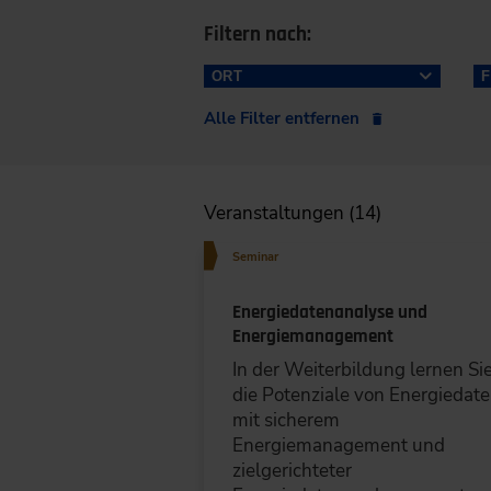
Filtern nach:
ORT
Alle Filter entfernen
Düsseldorf/Wuppertal (5)
Berlin (4)
Veranstaltungen (14)
Duisburg/Essen/Dortmund (3)
Seminar
Frankfurt a.M. (3)
Energiedatenanalyse und
Energiemanagement
Stuttgart (3)
In der Weiterbildung lernen Sie
die Potenziale von Energiedat
Hamburg (2)
mit sicherem
Energiemanagement und
München (2)
LÖSCHEN
SPEICHER
zielgerichteter