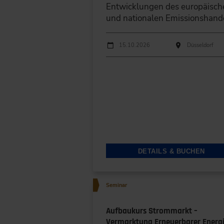
Entwicklungen des europäisch
und nationalen Emissionshande
Durchführungen
Veranstaltungsdatum
Veranstaltungsort
15.10.2026
Düsseldorf
DETAILS & BUCHEN
Seminar
Aufbaukurs Strommarkt –
Vermarktung Erneuerbarer Energ