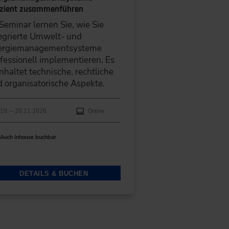
izient zusammenführen
Seminar lernen Sie, wie Sie
egrierte Umwelt- und
ergiemanagementsysteme
fessionell implementieren. Es
nhaltet technische, rechtliche
 organisatorische Aspekte.
hführungen
anstaltungsdatum
Veranstaltungsort
19. – 20.11.2026
Online
Auch Inhouse buchbar
DETAILS & BUCHEN