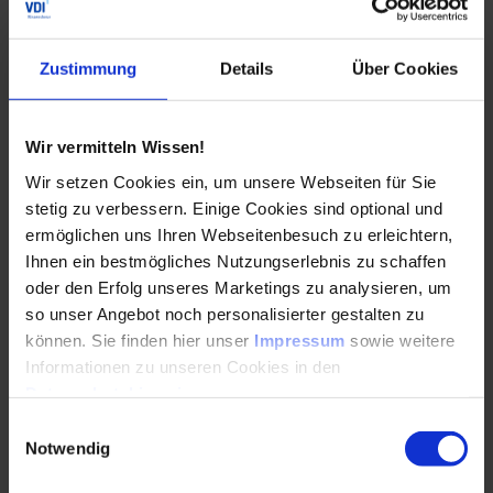
Modelle der Sensorfusion & erweitert Ihr
Fachwissen der Sensor­fusion im Bereich des
automatisierten Fahrens.
Zustimmung
Details
Über Cookies
Durchführungen
Veranstaltungsdatum
Veranstaltungsort
20.10.2026
Online
Wir vermitteln Wissen!
Auch Inhouse buchbar
Wir setzen Cookies ein, um unsere Webseiten für Sie
stetig zu verbessern. Einige Cookies sind optional und
DETAILS & BUCHEN
ermöglichen uns Ihren Webseitenbesuch zu erleichtern,
Ihnen ein bestmögliches Nutzungserlebnis zu schaffen
Seminar
oder den Erfolg unseres Marketings zu analysieren, um
so unser Angebot noch personalisierter gestalten zu
Optische Technologien im Fahrzeug
können. Sie finden hier unser
Impressum
sowie weitere
Informationen zu unseren Cookies in den
Im Seminar lernen Sie, wo optische Technologien
Datenschutzhinweisen
.
im Fahrzeug zum Einsatz kommen und welche
Schnittstellen zusammengebracht werden
Einwilligungsauswahl
müssen.
Notwendig