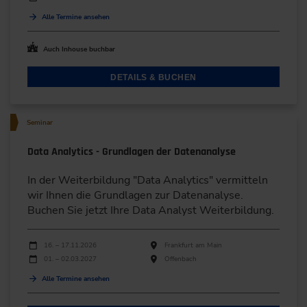
Alle Termine ansehen
Auch Inhouse buchbar
DETAILS & BUCHEN
Seminar
Data Analytics - Grundlagen der Datenanalyse
In der Weiterbildung "Data Analytics" vermitteln
wir Ihnen die Grundlagen zur Datenanalyse.
Buchen Sie jetzt Ihre Data Analyst Weiterbildung.
Durchführungen
Veranstaltungsdatum
Veranstaltungsort
16. – 17.11.2026
Frankfurt am Main
01. – 02.03.2027
Offenbach
Alle Termine ansehen