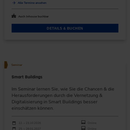
Alle Termine ansehen
Auch Inhouse buchbar
DETAILS & BUCHEN
Seminar
Smart Buildings
Im Seminar lernen Sie, wie Sie die Chancen & die
Herausforderungen durch die Vernetzung &
Digitalisierung in Smart Buildings besser
einschätzen können.
Durchführungen
Veranstaltungsdatum
Veranstaltungsort
22. – 23.10.2026
Online
25. – 26.01.2027
Online