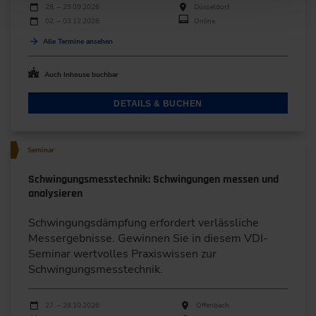
Durchführungen
Veranstaltungsdatum
Veranstaltungsort
28. – 29.09.2026
Düsseldorf
02. – 03.12.2026
Online
Alle Termine ansehen
Auch Inhouse buchbar
DETAILS & BUCHEN
Seminar
Schwingungsmesstechnik: Schwingungen messen und
analysieren
Schwingungsdämpfung erfordert verlässliche
Messergebnisse. Gewinnen Sie in diesem VDI-
Seminar wertvolles Praxiswissen zur
Schwingungsmesstechnik.
Durchführungen
Veranstaltungsdatum
Veranstaltungsort
27. – 28.10.2026
Offenbach