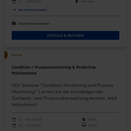
17. – 18.02.2027
Nürnberg
Alle Termine ansehen
Auch Inhouse buchbar
DETAILS & BUCHEN
Seminar
Condition-/ Prozessmonitoring & Predictive
Maintenance
VDI-Seminar "Condition Monitoring und Process
Monitoring": Lernen Sie die Grundlagen der
Zustands- und Prozessüberwachung kennen. Jetzt
teilnehmen!
Durchführungen
Veranstaltungsdatum
Veranstaltungsort
17. – 18.11.2026
Berlin
09. – 10.03.2027
Online