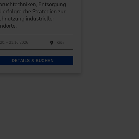
bruchtechniken, Entsorgung
 erfolgreiche Strategien zur
hnutzung industrieller
ndorte.
hführungen
anstaltungsdatum
Veranstaltungsort
20. – 21.10.2026
Köln
DETAILS & BUCHEN