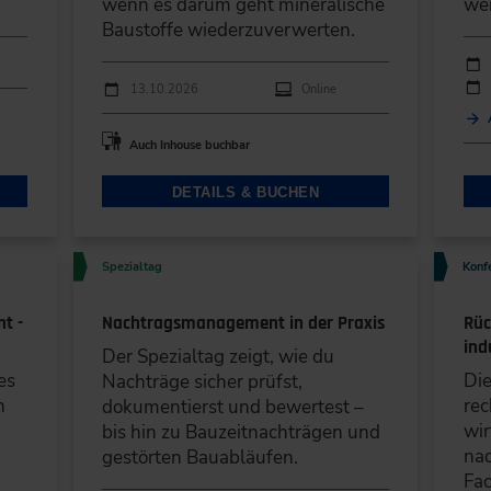
wenn es darum geht mineralische
we
Baustoffe wiederzuverwerten.
Durc
Ver
Durchführungen
Veranstaltungsdatum
Veranstaltungsort
13.10.2026
Online
Auch Inhouse buchbar
DETAILS & BUCHEN
Spezialtag
Konf
t -
Nachtragsmanagement in der Praxis
Rüc
ind
Der Spezialtag zeigt, wie du
es
Die
Nachträge sicher prüfst,
n
rec
dokumentierst und bewertest –
wir
bis hin zu Bauzeitnachträgen und
nac
gestörten Bauabläufen.
Fac