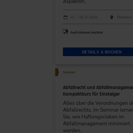
Aspekten.
Durchführungen
Veranstaltungsdatum
Veranstaltungsort
07. – 08.10.2026
Mannheim
Auch Inhouse buchbar
DETAILS & BUCHEN
Seminar
Abfallrecht und Abfallmanagemen
Kompaktkurs für Einsteiger
Alles über die Verordnungen d
Abfallrechts. Im Seminar lerne
Sie, wie Haftungsrisiken im
Abfallmanagement minimiert
werden.