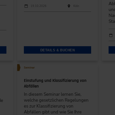
Ab
Durchführungen
Veranstaltungsdatum
Veranstaltungsort
19.10.2026
Köln
und
Nac
Sta
Durc
Ver
DETAILS & BUCHEN
Seminar
Einstufung und Klassifizierung von
Abfällen
In diesem Seminar lernen Sie,
welche gesetzlichen Regelungen
de
es zur Klassifizierung von
Abfällen gibt und wie Sie Ihre