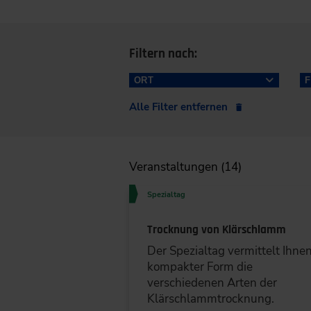
Filtern nach:
ORT
Alle Filter entfernen
Berlin (3)
Duisburg/Essen/Dortmund (2)
Veranstaltungen (14)
Düsseldorf/Wuppertal (2)
Spezialtag
Köln/Bonn (2)
Trocknung von Klärschlamm
Der Spezialtag vermittelt Ihnen
Stuttgart (2)
kompakter Form die
verschiedenen Arten der
Würzburg (2)
Klärschlammtrocknung.