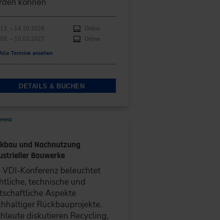
rden können
hführungen
anstaltungsdatum
Veranstaltungsort
13. – 14.10.2026
Online
09. – 10.03.2027
Online
Alle Termine ansehen
DETAILS & BUCHEN
erenz
kbau und Nachnutzung
ustrieller Bauwerke
 VDI-Konferenz beleuchtet
htliche, technische und
tschaftliche Aspekte
hhaltiger Rückbauprojekte.
hleute diskutieren Recycling,