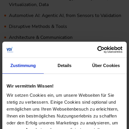
Virtualization, Data
Automotive AI: Agentic AI, from Sensors to Validation
Disruptive Methods & Tools
Architecture & Communication
Automated Driving: Validation, Safety
Electronics Technology for Mobility
Zustimmung
Details
Über Cookies
Organizational Transformation
Cockpit & Customer Experience
Wir vermitteln Wissen!
Wir setzen Cookies ein, um unsere Webseiten für Sie
Fachausstellung und Möglichkeiten zum Netzwerken
stetig zu verbessern. Einige Cookies sind optional und
ermöglichen uns Ihren Webseitenbesuch zu erleichtern,
In der begleitenden Fachausstellung mit rund 100
Unternehmen können sich die Teilnehmenden ergänzend
Ihnen ein bestmögliches Nutzungserlebnis zu schaffen
zu den Fachvorträgen über neue Produkte und Services
oder den Erfolg unseres Marketings zu analysieren, um
bei Zulieferern und weiteren Dienstleistern informieren.