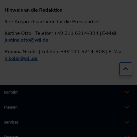
Hinweis an die Redaktion
Ihre Ansprechpartnerin für die Pressearbeit:
Justine Otto | Telefon: +49 211 6214-394 | E-Mail:
justine.otto
@
vdi.de
Romina Nikolic | Telefon: +49 211 6214-908 | E-Mail:
nikolic
@
vdi.de
Zur
Kontakt
+49 (0)2116214-201
Themen
Automation
Landtechnik & Landmaschinen
+49 (0)2116214-154
Services
Automobil
Management für Ingenieure
AGB
wissensforum
@
vdi.de
Bauen und Gebäude
Maschinenbau
Karriere