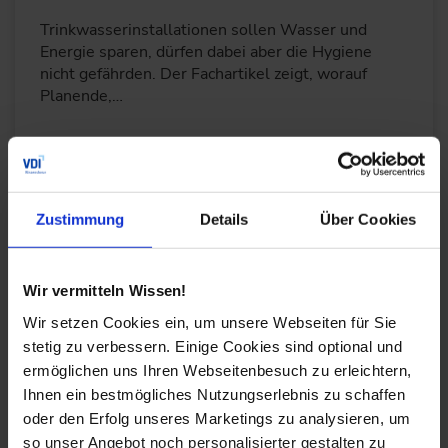
Trinkwasserinstallationen sollen Wasser und
Energie sparen, dürfen dabei aber die Hygiene
nicht gefährden. Der Fachartikel zeigt, worauf
Planende,…
WEITERLESEN
Zustimmung
Details
Über Cookies
Wärmeplanungsgesetz-Novelle 2026:
Bürokratieabbau und Beschleunigung im
Wir vermitteln Wissen!
Fokus
Wir setzen Cookies ein, um unsere Webseiten für Sie
24.06.2026
stetig zu verbessern. Einige Cookies sind optional und
ermöglichen uns Ihren Webseitenbesuch zu erleichtern,
Ihnen ein bestmögliches Nutzungserlebnis zu schaffen
Die kommunale Wärmeplanung (KWP) gilt als
oder den Erfolg unseres Marketings zu analysieren, um
zentraler Baustein der Wärmewende und ist durch
das Wärmeplanungsgesetz geregelt. Mit der
so unser Angebot noch personalisierter gestalten zu