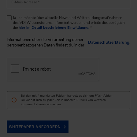
E-Mail-Adresse *
Ja, ich möchte über aktuelle News und Weiterbildungsmaßnahmen
des VDI Wissensforums informiert werden und erteile diesbezüglich
die
hier im Detail beschriebene Einwilligung.
*
Informationen über die Verarbeitung deiner
Datenschutzerklärung
.
personenbezogenen Daten findest du in der
Bei den mit * markierten Feldern handelt es sich um Pflichtfelder.
Du kannst dich zu jeder Zeit in unseren E-Mails von weiteren
Kommunikationen abmelden.
WHITEPAPER ANFORDERN