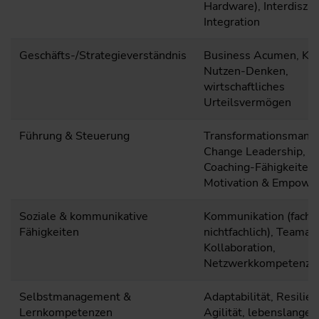
Hardware), Interdiszip
Integration
Geschäfts-/Strategieverständnis
Business Acumen, Ko
Nutzen-Denken,
wirtschaftliches
Urteilsvermögen
Führung & Steuerung
Transformationsmana
Change Leadership,
Coaching-Fähigkeiten,
Motivation & Empowe
Soziale & kommunikative
Kommunikation (fachli
Fähigkeiten
nichtfachlich), Teamarb
Kollaboration,
Netzwerkkompetenz
Selbstmanagement &
Adaptabilität, Resilien
Lernkompetenzen
Agilität, lebenslanges