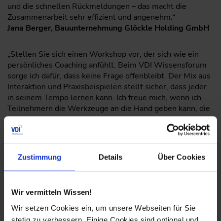
und die schnellen Rückmeldungen – das macht die
Zusammenarbeit sehr effizient und angenehm.“
Jana Berger, Bauunternehmung Glöckle Holding GmbH
„Stellen Sie sich einen Workshop vor, der sich wie ein
persönliches Coaching anfühlt. Beim VDI Wissensforum
sorge ich dafür, dass keine Frage offenbleibt. Der Mix aus
Interaktion und Praxisbeispielen stellt sicher, dass jeder
in seinem Tempo lernen kann. Ich freue mich, wenn ich
Teilnehmern die Werkzeuge an die Hand geben kann, die
sie für ihren nächsten beruflichen Schritt brauchen.“
Julian Funke, KI-Experte, IT-P Information Technology-
Partner GmbH
Zustimmung
Details
Über Cookies
Wir vermitteln Wissen!
Wir setzen Cookies ein, um unsere Webseiten für Sie
stetig zu verbessern. Einige Cookies sind optional und