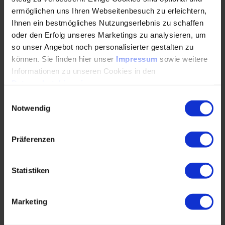
ermöglichen uns Ihren Webseitenbesuch zu erleichtern,
Ihnen ein bestmögliches Nutzungserlebnis zu schaffen
oder den Erfolg unseres Marketings zu analysieren, um
so unser Angebot noch personalisierter gestalten zu
können. Sie finden hier unser
Impressum
sowie weitere
Informationen zu unseren Cookies in den
Datenschutzhinweisen
.
Einwilligungsauswahl
Notwendig
Präferenzen
Statistiken
„Wir arbeiten gern mit dem VDI zusammen, weil der VDI
ein wirklich breites Spektrum an aktuellen und
Marketing
praxisrelevanten Fortbildungen anbietet. Gute
Fortbildungen sind für uns ein wesentlicher Bestandteil