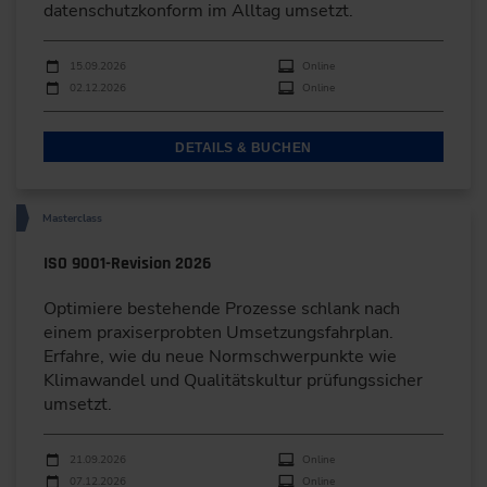
datenschutzkonform im Alltag umsetzt.
Durchführungen
Veranstaltungsdatum
Veranstaltungsort
15.09.2026
Online
02.12.2026
Online
DETAILS & BUCHEN
Masterclass
ISO 9001-Revision 2026
Optimiere bestehende Prozesse schlank nach
einem praxiserprobten Umsetzungsfahrplan.
Erfahre, wie du neue Normschwerpunkte wie
Klimawandel und Qualitätskultur prüfungssicher
umsetzt.
Durchführungen
Veranstaltungsdatum
Veranstaltungsort
21.09.2026
Online
07.12.2026
Online