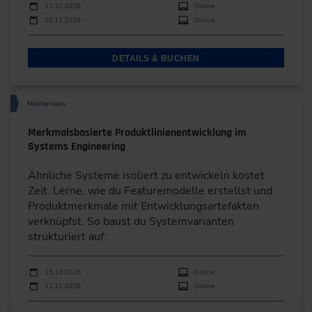
Durchführungen
Veranstaltungsdatum
Veranstaltungsort
13.10.2026
Online
10.11.2026
Online
DETAILS & BUCHEN
Masterclass
Merkmalsbasierte Produktlinienentwicklung im
Systems Engineering
Ähnliche Systeme isoliert zu entwickeln kostet
Zeit. Lerne, wie du Featuremodelle erstellst und
Produktmerkmale mit Entwicklungsartefakten
verknüpfst. So baust du Systemvarianten
strukturiert auf.
Durchführungen
Veranstaltungsdatum
Veranstaltungsort
15.10.2026
Online
12.11.2026
Online