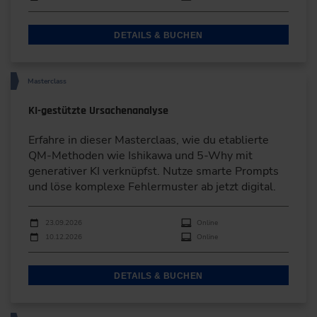
DETAILS & BUCHEN
Masterclass
KI-gestützte Ursachenanalyse
Erfahre in dieser Masterclaas, wie du etablierte
QM-Methoden wie Ishikawa und 5-Why mit
generativer KI verknüpfst. Nutze smarte Prompts
und löse komplexe Fehlermuster ab jetzt digital.
Durchführungen
Veranstaltungsdatum
Veranstaltungsort
23.09.2026
Online
10.12.2026
Online
DETAILS & BUCHEN