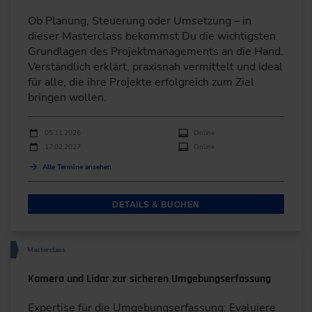
Ob Planung, Steuerung oder Umsetzung – in
dieser Masterclass bekommst Du die wichtigsten
Grundlagen des Projektmanagements an die Hand.
Verständlich erklärt, praxisnah vermittelt und ideal
für alle, die ihre Projekte erfolgreich zum Ziel
bringen wollen.
Durchführungen
Veranstaltungsdatum
Veranstaltungsort
05.11.2026
Online
17.02.2027
Online
Alle Termine ansehen
DETAILS & BUCHEN
Masterclass
Kamera und Lidar zur sicheren Umgebungserfassung
Expertise für die Umgebungserfassung: Evaluiere