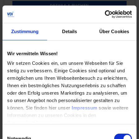
DETAILS & BUCHEN
Masterclass
Zustimmung
Details
Über Cookies
Design Thinking im Projektalltag Innovativ arbeiten und
Konzepte umset…
Wir vermitteln Wissen!
Du vereinst Nutzerzentrierung und technische
Wir setzen Cookies ein, um unsere Webseiten für Sie
Präzision. Du integrierst iterative Methoden in
stetig zu verbessern. Einige Cookies sind optional und
deine Projektabläufe und entwickelst passgenaue
Lösungen für echte Anforderungen.
ermöglichen uns Ihren Webseitenbesuch zu erleichtern,
Ihnen ein bestmögliches Nutzungserlebnis zu schaffen
oder den Erfolg unseres Marketings zu analysieren, um
Durchführungen
Veranstaltungsdatum
Veranstaltungsort
22.10.2026
Online
so unser Angebot noch personalisierter gestalten zu
16.04.2027
Online
können. Sie finden hier unser
Impressum
sowie weitere
Alle Termine ansehen
Informationen zu unseren Cookies in den
Datenschutzhinweisen
.
DETAILS & BUCHEN
Einwilligungsauswahl
Notwendig