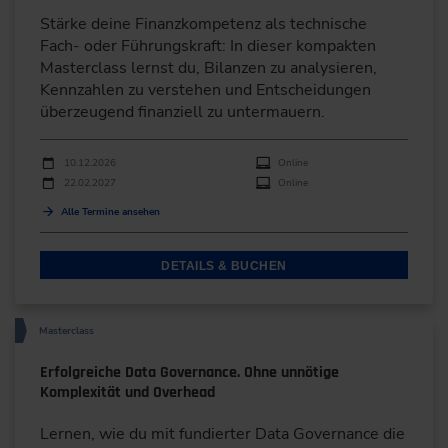
Stärke deine Finanzkompetenz als technische
Fach- oder Führungskraft: In dieser kompakten
Masterclass lernst du, Bilanzen zu analysieren,
Kennzahlen zu verstehen und Entscheidungen
überzeugend finanziell zu untermauern.
Durchführungen
Veranstaltungsdatum
Veranstaltungsort
10.12.2026
Online
22.02.2027
Online
Alle Termine ansehen
DETAILS & BUCHEN
Masterclass
Erfolgreiche Data Governance. Ohne unnötige
Komplexität und Overhead
Lernen, wie du mit fundierter Data Governance die