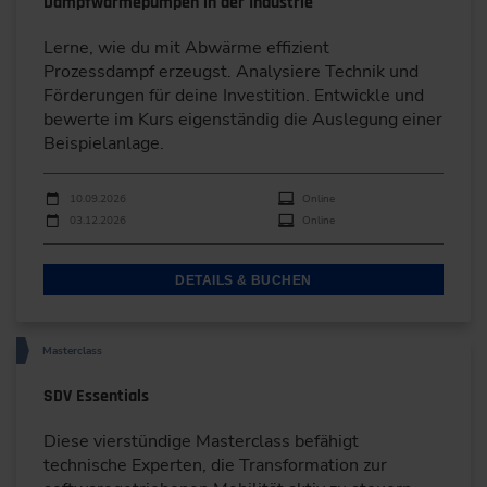
Dampfwärmepumpen in der Industrie
Lerne, wie du mit Abwärme effizient
Prozessdampf erzeugst. Analysiere Technik und
Förderungen für deine Investition. Entwickle und
bewerte im Kurs eigenständig die Auslegung einer
Beispielanlage.
Durchführungen
Veranstaltungsdatum
Veranstaltungsort
10.09.2026
Online
03.12.2026
Online
DETAILS & BUCHEN
Masterclass
SDV Essentials
Diese vierstündige Masterclass befähigt
technische Experten, die Transformation zur