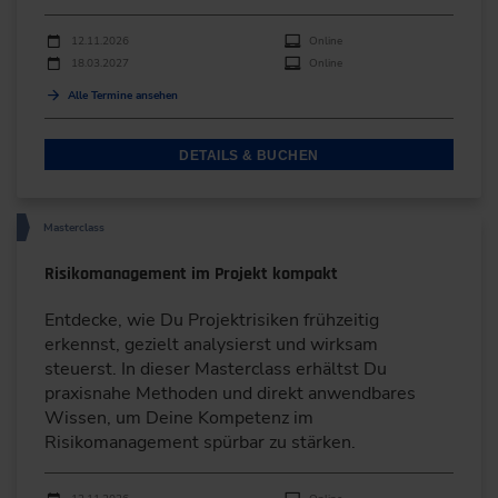
Durchführungen
Veranstaltungsdatum
Veranstaltungsort
12.11.2026
Online
18.03.2027
Online
Alle Termine ansehen
DETAILS & BUCHEN
Masterclass
Risikomanagement im Projekt kompakt
Entdecke, wie Du Projektrisiken frühzeitig
erkennst, gezielt analysierst und wirksam
steuerst. In dieser Masterclass erhältst Du
praxisnahe Methoden und direkt anwendbares
Wissen, um Deine Kompetenz im
Risikomanagement spürbar zu stärken.
Durchführungen
Veranstaltungsdatum
Veranstaltungsort