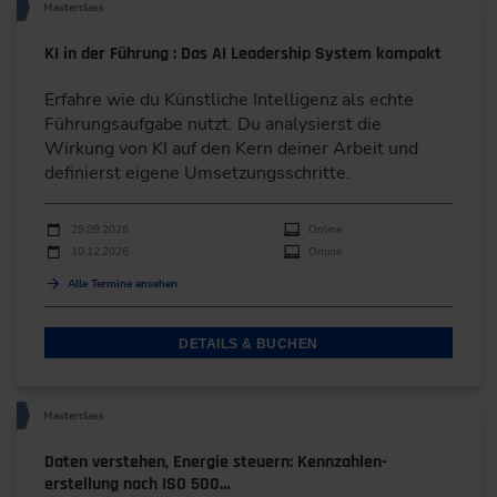
Masterclass
KI in der Führung : Das AI Leadership System kompakt
Erfahre wie du Künstliche Intelligenz als echte
Führungsaufgabe nutzt. Du analysierst die
Wirkung von KI auf den Kern deiner Arbeit und
definierst eigene Umsetzungsschritte.
Durchführungen
Veranstaltungsdatum
Veranstaltungsort
29.09.2026
Online
10.12.2026
Online
Alle Termine ansehen
DETAILS & BUCHEN
Masterclass
Daten verstehen, Energie steuern: Kennzahlen-
erstellung nach ISO 500…