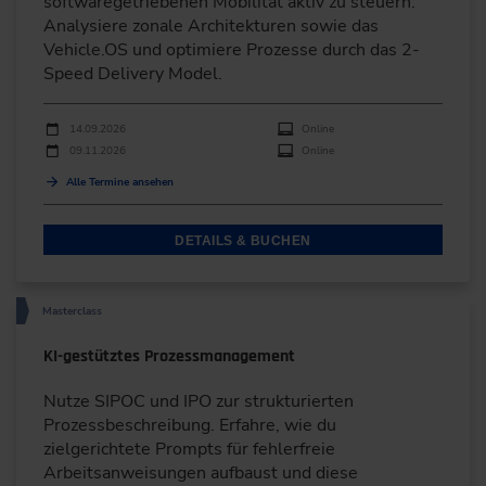
softwaregetriebenen Mobilität aktiv zu steuern.
Analysiere zonale Architekturen sowie das
Vehicle.OS und optimiere Prozesse durch das 2-
Speed Delivery Model.
Durchführungen
Veranstaltungsdatum
Veranstaltungsort
14.09.2026
Online
09.11.2026
Online
Alle Termine ansehen
DETAILS & BUCHEN
Masterclass
KI-gestütztes Prozessmanagement
Nutze SIPOC und IPO zur strukturierten
Prozessbeschreibung. Erfahre, wie du
zielgerichtete Prompts für fehlerfreie
Arbeitsanweisungen aufbaust und diese