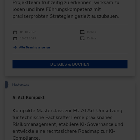
Projektteam frühzeitig zu erkennen, wirksam zu
lösen und ihre Führungskompetenz mit
praxiserprobten Strategien gezielt auszubauen.
Durchführungen
Veranstaltungsdatum
Veranstaltungsort
01.10.2026
Online
19.02.2027
Online
Alle Termine ansehen
DETAILS & BUCHEN
Masterclass
AI Act Kompakt
Kompakte Masterclass zur EU AI Act Umsetzung
für technische Fachkräfte: Lerne praxisnahes
Risikomanagement, etabliere KI-Governance und
entwickle eine rechtssichere Roadmap zur KI-
Compliance.