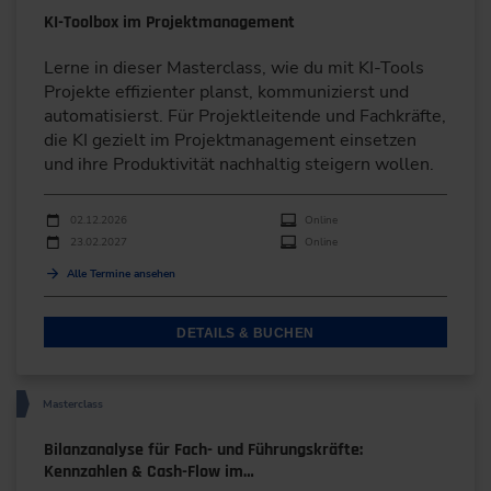
KI-Toolbox im Projektmanagement
Lerne in dieser Masterclass, wie du mit KI-Tools
Projekte effizienter planst, kommunizierst und
automatisierst. Für Projektleitende und Fachkräfte,
die KI gezielt im Projektmanagement einsetzen
und ihre Produktivität nachhaltig steigern wollen.
Durchführungen
Veranstaltungsdatum
Veranstaltungsort
02.12.2026
Online
23.02.2027
Online
Alle Termine ansehen
DETAILS & BUCHEN
Masterclass
Bilanzanalyse für Fach- und Führungskräfte:
Kennzahlen & Cash-Flow im…