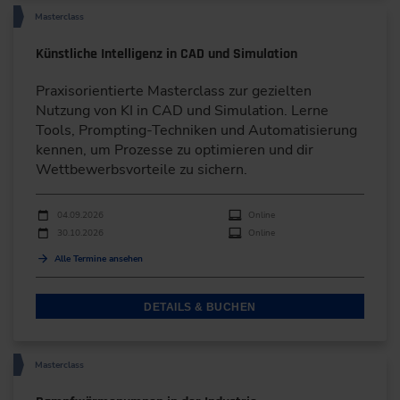
Masterclass
Künstliche Intelligenz in CAD und Simulation
Praxisorientierte Masterclass zur gezielten
Nutzung von KI in CAD und Simulation. Lerne
Tools, Prompting-Techniken und Automatisierung
kennen, um Prozesse zu optimieren und dir
Wettbewerbsvorteile zu sichern.
Durchführungen
Veranstaltungsdatum
Veranstaltungsort
04.09.2026
Online
30.10.2026
Online
Alle Termine ansehen
DETAILS & BUCHEN
Masterclass