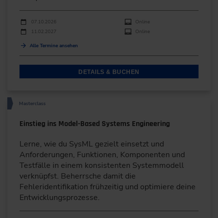
Durchführungen
Veranstaltungsdatum
Veranstaltungsort
07.10.2026
Online
11.02.2027
Online
Alle Termine ansehen
DETAILS & BUCHEN
Masterclass
Einstieg ins Model-Based Systems Engineering
Lerne, wie du SysML gezielt einsetzt und
Anforderungen, Funktionen, Komponenten und
Testfälle in einem konsistenten Systemmodell
verknüpfst. Beherrsche damit die
Fehleridentifikation frühzeitig und optimiere deine
Entwicklungsprozesse.