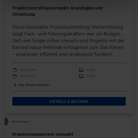
Projektcontrolling kompakt: Grundlagen und
Umsetzung
Diese kompakte Projektcontrolling Weiterbildung
zeigt Fach- und Führungskräften, wie sie Budget,
Zeit und Scope sicher steuern und Projekte mit der
Earned Value Methode erfolgreich zum Ziel führen
– praxisnah, effizient und strategisch fundiert.
Durchführungen
Veranstaltungsdatum
Veranstaltungsort
04.11.2026
Online
15.02.2027
Online
Alle Termine ansehen
DETAILS & BUCHEN
Masterclass
Projektmanagement kompakt