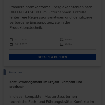
Etabliere normkonforme Energiekennzahlen nach
DIN EN ISO 50001 im Unternehmen. Erstelle
fehlerfreie Regressionsanalysen und identifiziere
verborgene Einsparpotenziale in der
Produktionstechnik.
Durchführungen
Veranstaltungsdatum
Veranstaltungsort
01.10.2026
Online
10.12.2026
Online
DETAILS & BUCHEN
Masterclass
Konfliktmanagement im Projekt- kompakt und
praxisnah
In dieser kompakten Masterclass lernen
technische Fach- und Führungskräfte, Konflikte im