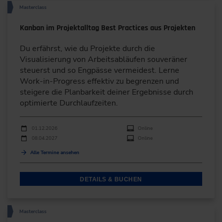
Masterclass
Kanban im Projektalltag Best Practices aus Projekten
Du erfährst, wie du Projekte durch die
Visualisierung von Arbeitsabläufen souveräner
steuerst und so Engpässe vermeidest. Lerne
Work-in-Progress effektiv zu begrenzen und
steigere die Planbarkeit deiner Ergebnisse durch
optimierte Durchlaufzeiten.
Durchführungen
Veranstaltungsdatum
Veranstaltungsort
01.12.2026
Online
08.04.2027
Online
Alle Termine ansehen
DETAILS & BUCHEN
Masterclass