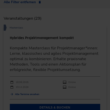
Alle Filter entfernen
Veranstaltungen (29)
Masterclass
Hybrides Projektmanagement kompakt
Kompakte Masterclass für Projektmanager*innen:
Lerne, klassisches und agiles Projektmanagement
optimal zu kombinieren. Erhalte praxisnahe
Methoden, Tools und einen Aktionsplan für
erfolgreiche, flexible Projektumsetzung.
Durchführungen
Veranstaltungsdatum
Veranstaltungsort
18.08.2026
Online
19.11.2026
Online
Alle Termine ansehen
DETAILS & BUCHEN