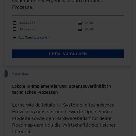
Qualität deiner Ergebnisse durch iterative
Prozesse.
Durchführungen
Veranstaltungsdatum
Veranstaltungsort
12.11.2026
Online
16.03.2027
Online
Alle Termine ansehen
DETAILS & BUCHEN
Masterclass
Lokale KI-Implementierung: Datensouveränität in
technischen Prozessen
Lerne wie du lokale KI-Systeme in technischen
Prozessen umsetzt und bewerte Open-Source-
Modelle sowie den Hardwarebedarf für deine
Roadmap damit du die Wirtschaftlichkeit sicher
steuerst.