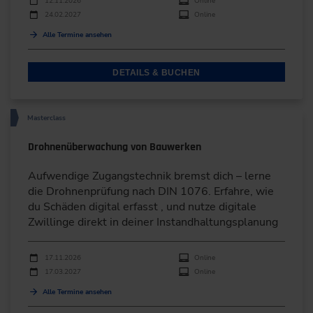
12.11.2026
Online
24.02.2027
Online
Alle Termine ansehen
DETAILS & BUCHEN
Masterclass
Drohnenüberwachung von Bauwerken
Aufwendige Zugangstechnik bremst dich – lerne
die Drohnenprüfung nach DIN 1076. Erfahre, wie
du Schäden digital erfasst , und nutze digitale
Zwillinge direkt in deiner Instandhaltungsplanung
Durchführungen
Veranstaltungsdatum
Veranstaltungsort
17.11.2026
Online
17.03.2027
Online
Alle Termine ansehen