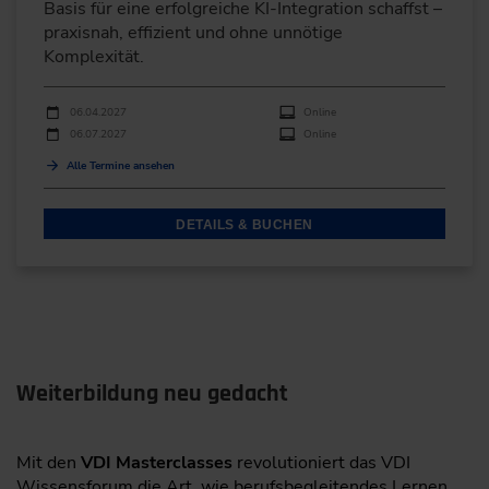
Basis für eine erfolgreiche KI-Integration schaffst –
praxisnah, effizient und ohne unnötige
Komplexität.
Durchführungen
Veranstaltungsdatum
Veranstaltungsort
06.04.2027
Online
06.07.2027
Online
Alle Termine ansehen
DETAILS & BUCHEN
Weiterbildung neu gedacht
Mit den
VDI Masterclasses
revolutioniert das VDI
Wissensforum die Art, wie berufsbegleitendes Lernen