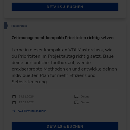
DETAILS & BUCHEN
Masterclass
Zeitmanagement kompakt: Prioritäten richtig setzen
Lerne in dieser kompakten VDI Masterclass, wie
du Prioritäten im Projektalltag richtig setzt. Baue
deine persönliche Toolbox auf, wende
praxiserprobte Methoden an und entwickle deinen
individuellen Plan für mehr Effizienz und
Selbststeuerung.
Durchführungen
Veranstaltungsdatum
Veranstaltungsort
24.11.2026
Online
12.03.2027
Online
Alle Termine ansehen
DETAILS & BUCHEN