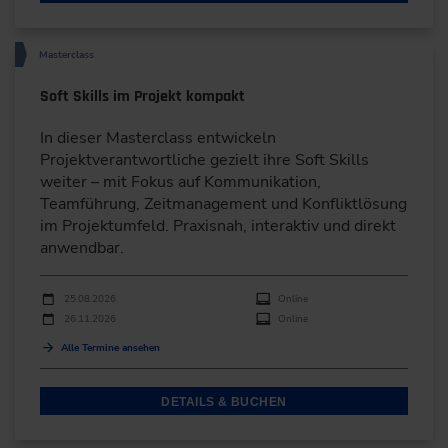
Masterclass
Soft Skills im Projekt kompakt
In dieser Masterclass entwickeln
Projektverantwortliche gezielt ihre Soft Skills
weiter – mit Fokus auf Kommunikation,
Teamführung, Zeitmanagement und Konfliktlösung
im Projektumfeld. Praxisnah, interaktiv und direkt
anwendbar.
Durchführungen
Veranstaltungsdatum
Veranstaltungsort
25.08.2026
Online
26.11.2026
Online
Alle Termine ansehen
DETAILS & BUCHEN