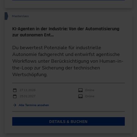
Masterclass
KI-Agenten in der Industrie: Von der Automatisierung
zur autonomen Ent…
Du bewertest Potenziale für industrielle
Autonomie fachgerecht und entwirfst agentische
Workflows unter Berücksichtigung von Human-in-
the-Loop zur Sicherung der technischen
Wertschöpfung.
Durchführungen
Veranstaltungsdatum
Veranstaltungsort
27.11.2026
Online
25.01.2027
Online
Alle Termine ansehen
DETAILS & BUCHEN