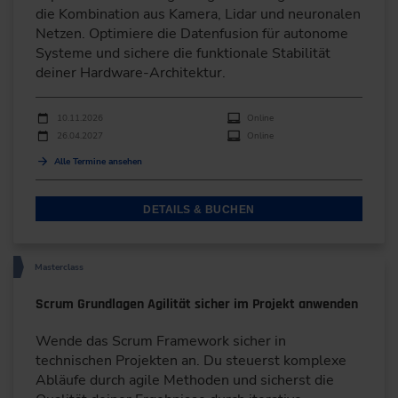
die Kombination aus Kamera, Lidar und neuronalen
Netzen. Optimiere die Datenfusion für autonome
Systeme und sichere die funktionale Stabilität
deiner Hardware-Architektur.
Durchführungen
Veranstaltungsdatum
Veranstaltungsort
10.11.2026
Online
26.04.2027
Online
Alle Termine ansehen
DETAILS & BUCHEN
Masterclass
Scrum Grundlagen Agilität sicher im Projekt anwenden
Wende das Scrum Framework sicher in
technischen Projekten an. Du steuerst komplexe
Abläufe durch agile Methoden und sicherst die