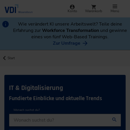
Konto
Warenkorb
Menü
Wie verändert KI unsere Arbeitswelt? Teile deine
Erfahrung zur
Workforce Transformation
und gewinne
eines von fünf Web-Based Trainings.
Zur Umfrage
Start
IT & Digitalisierung
Fundierte Einblicke und aktuelle Trends
Wonach suchst du?