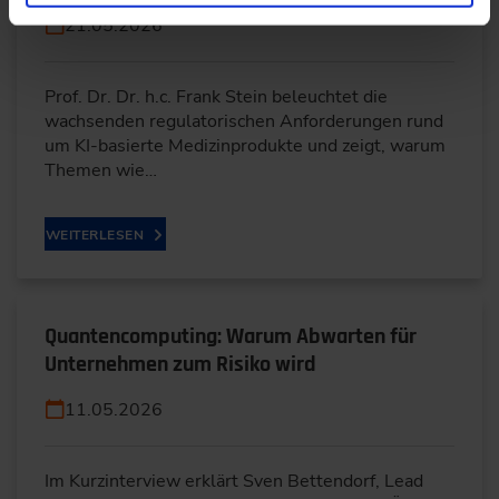
21.05.2026
Prof. Dr. Dr. h.c. Frank Stein beleuchtet die
wachsenden regulatorischen Anforderungen rund
um KI-basierte Medizinprodukte und zeigt, warum
Themen wie…
WEITERLESEN
Quantencomputing: Warum Abwarten für
Unternehmen zum Risiko wird
11.05.2026
Im Kurzinterview erklärt Sven Bettendorf, Lead