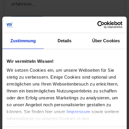
erfahrene…
WEITERLESEN
Zustimmung
Details
Über Cookies
Datenräume für Industrial AI: Mit vernetzten
Daten zur autonomen Werkssteuerung
Wir vermitteln Wissen!
24.06.2026
Wir setzen Cookies ein, um unsere Webseiten für Sie
stetig zu verbessern. Einige Cookies sind optional und
Simon Sack, Gründer und CEO von NEUROLOGIQ
ermöglichen uns Ihren Webseitenbesuch zu erleichtern,
sowie Mitglied im VDI smartAI Council, erklärt,
Ihnen ein bestmögliches Nutzungserlebnis zu schaffen
warum Industrial AI vor allem hochwertige,
oder den Erfolg unseres Marketings zu analysieren, um
vernetzte Daten…
so unser Angebot noch personalisierter gestalten zu
können. Sie finden hier unser
Impressum
sowie weitere
Informationen zu unseren Cookies in den
WEITERLESEN
Datenschutzhinweisen
.