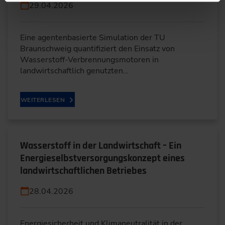
29.04.2026
Eine agentenbasierte Simulation der TU
Braunschweig quantifiziert den Einsatz von
Wasserstoff-Verbrennungsmotoren in
landwirtschaftlich genutzten…
WEITERLESEN
Wasserstoff in der Landwirtschaft – Ein
Energieselbstversorgungskonzept eines
landwirtschaftlichen Betriebes
28.04.2026
Energiesicherheit und Klimaneutralität in der