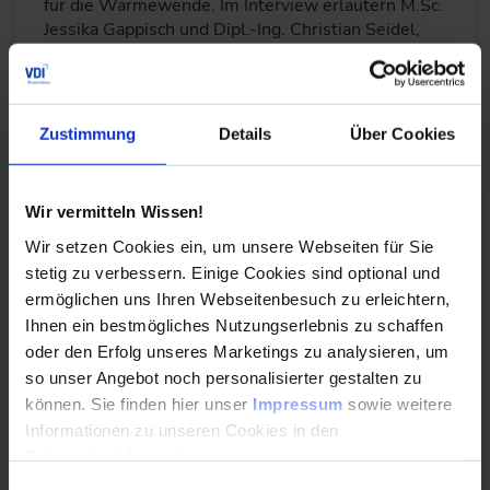
für die Wärmewende. Im Interview erläutern M.Sc.
Jessika Gappisch und Dipl.-Ing. Christian Seidel,
welche…
WEITERLESEN
Zustimmung
Details
Über Cookies
Wir vermitteln Wissen!
Der Aufbau der Wasserstoffwirtschaft
schreitet voran
Wir setzen Cookies ein, um unsere Webseiten für Sie
stetig zu verbessern. Einige Cookies sind optional und
18.06.2026
ermöglichen uns Ihren Webseitenbesuch zu erleichtern,
Ihnen ein bestmögliches Nutzungserlebnis zu schaffen
oder den Erfolg unseres Marketings zu analysieren, um
Die Wasserstoffwirtschaft nimmt Fahrt auf – doch
so unser Angebot noch personalisierter gestalten zu
Erzeugung und Verbrauch liegen oft räumlich und
können. Sie finden hier unser
Impressum
sowie weitere
zeitlich auseinander. Speicher- und…
Informationen zu unseren Cookies in den
Datenschutzhinweisen
.
WEITERLESEN
Einwilligungsauswahl