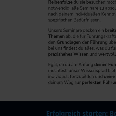
Reihenfolge
du sie besuchen möcht
notwendig, alle Seminare zu absol
nach deinem individuellen Kenntn
spezifischen Bedürfnissen.
Unsere Seminare decken ein
breit
Themen
ab, die für Führungskräfte
den
Grundlagen der Führung
übe
bei uns findest du alles, was du f
praxisnahes Wissen
und
wertvoll
Egal, ob du am Anfang
deiner Fü
möchtest, unser Wissenspfad biete
individuell fortzubilden und
deine
deinem Weg zur
perfekten Führu
Erfolgreich starten: