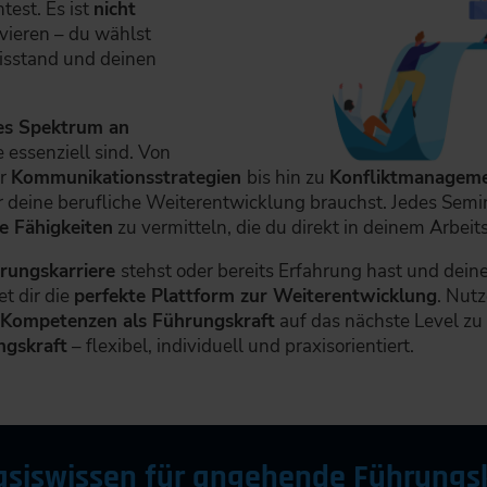
est. Es ist
nicht
vieren – du wählst
isstand und deinen
es Spektrum an
 essenziell sind. Von
r
Kommunikationsstrategien
bis hin zu
Konfliktmanagem
ür deine berufliche Weiterentwicklung brauchst. Jedes Semina
e Fähigkeiten
zu vermitteln, die du direkt in deinem Arbei
hrungskarriere
stehst oder bereits Erfahrung hast und deine
t dir die
perfekte Plattform zur Weiterentwicklung
. Nutz
 Kompetenzen als Führungskraft
auf das nächste Level zu 
ngskraft
– flexibel, individuell und praxisorientiert.
 Basiswissen für angehende Führungs