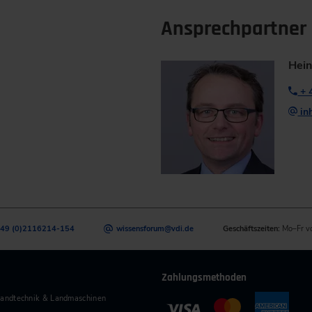
Ansprechpartner
Hein
+ 4
in
49 (0)2116214-154
wissensforum
@
vdi.de
Geschäftszeiten:
Mo–Fr v
Zahlungsmethoden
andtechnik & Landmaschinen