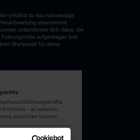
Hier erhältst du das notwendige
u Verantwortung übernimmst,
zenten unterstützen dich dabei, die
 Führungsrolle aufgestiegen bist
kten Startpunkt für deine
gskräfte
 Nachwuchsführungskräfte
nd intensiv - an welchen
hrung ausrichten können.
sort
Frankfurt am Main
Hamburg