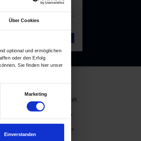
Über Cookies
LS & BUCHEN
ind optional und ermöglichen
ffen oder den Erfolg
önnen. Sie finden hier unser
.
enzen
Marketing
auszubauen. Im Bereich der Soft
und deine sozialen Fähigkeiten
ilen Führung und zur Reflexion
Konstruktion und Entwicklung,
helfen dir, deine Kenntnisse zu
Einverstanden
rderungen in deiner Branche