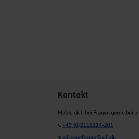
Kontakt
Melde dich bei Fragen gerne bei u
+49 (0)2116214-201
​
wissensforum
@
vdi.de