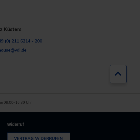
z Küsters
9 (0) 211 6214 - 200
house@vdi.de
Zurück
on 08:00–16:30 Uhr
Widerruf
VERTRAG WIDERRUFEN