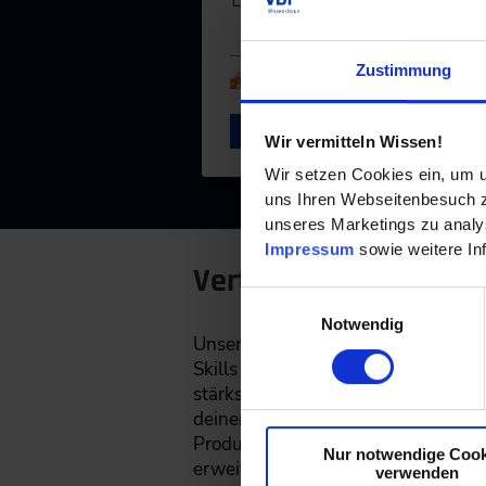
Alle Termine ansehen
Zustimmung
Auch Inhouse buchbar
DETAILS & 
Wir vermitteln Wissen!
Wir setzen Cookies ein, um u
uns Ihren Webseitenbesuch zu
unseres Marketings zu analys
Impressum
sowie weitere In
Vertiefende Seminar
Einwilligungsauswahl
Notwendig
Unsere vertiefenden Seminare biete
Skills lernst du, wie du effektive 
stärkst. Für deine persönliche Weit
deiner Führungsarbeit zur Verfügun
Produktion, Projektleitung und tec
Nur notwendige Cook
erweitern und dich in deinem indiv
verwenden