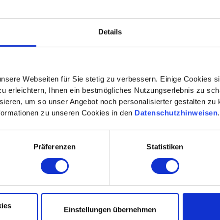
Alle Termine ansehen
Details
BUCHEN
DETAI
nsere Webseiten für Sie stetig zu verbessern. Einige Cookies s
 erleichtern, Ihnen ein bestmögliches Nutzungserlebnis zu scha
ieren, um so unser Angebot noch personalisierter gestalten zu k
formationen zu unseren Cookies in den
Datenschutzhinweisen
e: Stärkung deiner Führungskompet
Präferenzen
Statistiken
n dir die Möglichkeit, deine Führungskompetenzen gezielt 
Kommunikationsstrategien entwickelst, diplomatisch agierst 
erentwicklung stehen dir Kurse zur Potenzialentfaltung, ag
g. Fachlich kannst du dich in spezifischen Bereichen wie 
hnischem Vertrieb weiterbilden. Diese Vertiefungsseminare 
ies
Einstellungen übernehmen
iduellen Führungsstil zu perfektionieren, um den Herausfo