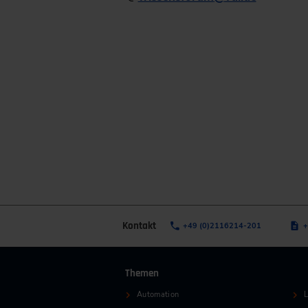
Kontakt
+49 (0)2116214-201
+
Themen
Automation
L