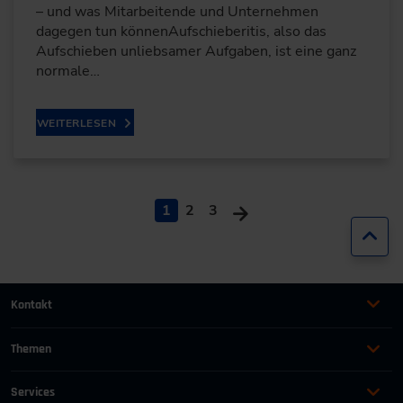
– und was Mitarbeitende und Unternehmen
dagegen tun könnenAufschieberitis, also das
Aufschieben unliebsamer Aufgaben, ist eine ganz
normale…
WEITERLESEN
1
2
3
Zur
Kontakt
+49 (0)2116214-201
Themen
Automation
Landtechnik & Landmaschinen
+49 (0)2116214-154
Services