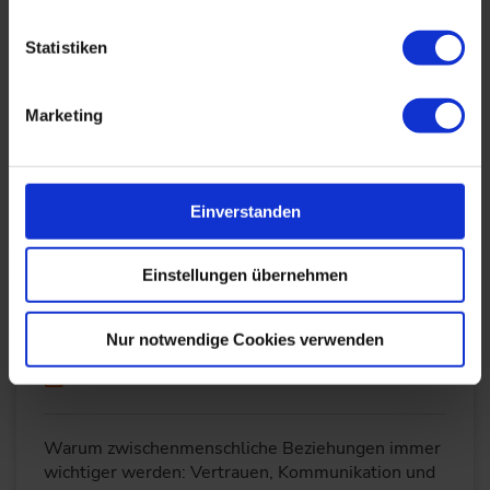
12.03.2024
Statistiken
Warum fachliche Leistung allein oft nicht
ausreicht: Gezielte Sichtbarkeit, klare
Marketing
Positionierung und strategische Vernetzung helfen
dabei, die eigene…
WEITERLESEN
Einverstanden
Einstellungen übernehmen
Beziehungsmanagement in einer vernetzten
Welt
Nur notwendige Cookies verwenden
12.03.2024
Warum zwischenmenschliche Beziehungen immer
wichtiger werden: Vertrauen, Kommunikation und