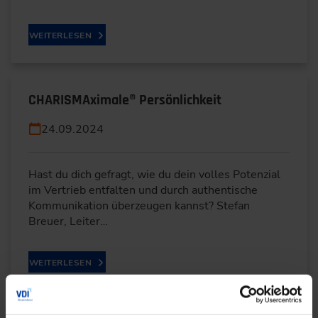
WEITERLESEN
CHARISMAximale® Persönlichkeit
24.09.2024
Hast du dich gefragt, wie du dein volles Potenzial
im Vertrieb entfalten und durch authentische
Kommunikation überzeugen kannst? Stefan
Breuer, Leiter…
WEITERLESEN