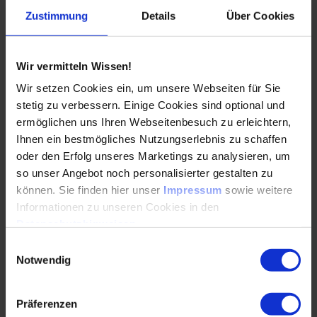
Dipl.-Ing. Eva Knappe im Interview: „Viele
Zustimmung
Details
Über Cookies
Frauen sind in ihrem Unternehmen
Einzelkämpferinnen in der Technik.“
Wir vermitteln Wissen!
17.07.2024
Wir setzen Cookies ein, um unsere Webseiten für Sie
stetig zu verbessern. Einige Cookies sind optional und
Eva Knappe im Interview: „Frauen sind in
ermöglichen uns Ihren Webseitenbesuch zu erleichtern,
Unternehmen Einzelkämpferinnen in der Technik.“
Ihnen ein bestmögliches Nutzungserlebnis zu schaffen
Seit 13 Jahren berät Dipl.-Ing. Eva Knappe,
oder den Erfolg unseres Marketings zu analysieren, um
Inhaberin von…
so unser Angebot noch personalisierter gestalten zu
können. Sie finden hier unser
Impressum
sowie weitere
Informationen zu unseren Cookies in den
WEITERLESEN
Datenschutzhinweisen
.
Einwilligungsauswahl
Notwendig
Selbstmarketing und Vernetzung – muss das
denn sein?
Präferenzen