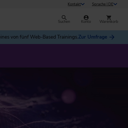
Kontakt
Sprache | DE
Suchen
Konto
Warenkorb
ines von fünf Web-Based Trainings.
Zur Umfrage