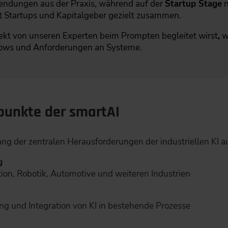
ndungen aus der Praxis, während auf der
Startup Stage
n
t Startups und Kapitalgeber gezielt zusammen.
ekt von unseren Experten beim Prompten begleitet wirst
,
wi
lows und Anforderungen an Systeme.
unkte der smartAI
ng der zentralen Herausforderungen der industriellen KI a
g
ion, Robotik, Automotive und weiteren Industrien
ng und Integration von KI in bestehende Prozesse