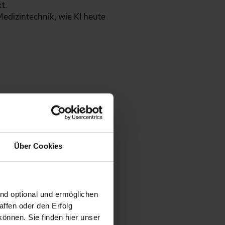
t.
edizintechnik, wie KI heute
Über Cookies
ernehmen umsetzen möchten.
pektiven
ind optional und ermöglichen
ffen oder den Erfolg
önnen. Sie finden hier unser