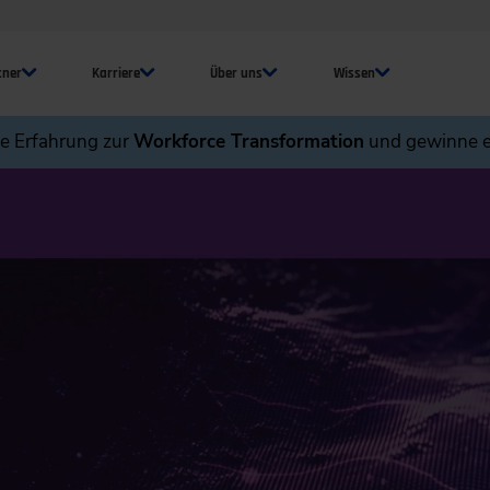
tner
Karriere
Über uns
Wissen
ne Erfahrung zur
Workforce Transformation
und gewinne e