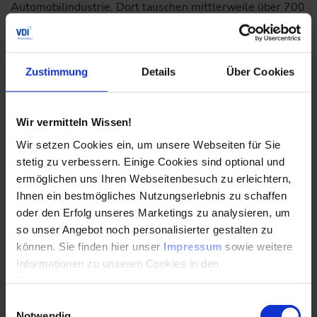
Automobilindustrie. Dort tauschen mittlerweile über 700
Firmen operative Daten aus und verzeichnen greifbare
Prozessverbesserungen.
Zustimmung
Details
Über Cookies
Wenn Airbus 10.000 Lieferanten anbinden will,
sprechen wir zwangsläufig über viele mittelständische
Zulieferunternehmen. Doch gerade kleine Zulieferer
Wir vermitteln Wissen!
haben oft nicht die IT-Ressourcen für komplexe
Integrationsprojekte. Wie lässt sich verhindern, dass
Wir setzen Cookies ein, um unsere Webseiten für Sie
diese Unternehmen den Anschluss verlieren?
stetig zu verbessern. Einige Cookies sind optional und
ermöglichen uns Ihren Webseitenbesuch zu erleichtern,
Ulrich Ahle:
Das ist in der Tat eine der größten
Ihnen ein bestmögliches Nutzungserlebnis zu schaffen
Herausforderungen. Ein spezialisierter Zulieferer kann
oder den Erfolg unseres Marketings zu analysieren, um
sich keine ressourcenstarke IT-Abteilung leisten, die
so unser Angebot noch personalisierter gestalten zu
fortlaufend Schnittstellen programmiert. Genau deshalb
ist das automatisierte Onboarding so erfolgskritisch.
können. Sie finden hier unser
Impressum
sowie weitere
Teilnehmer müssen sich nur ein einziges Mal an den
Informationen zu unseren Cookies in den
Datenraum anbinden, anstatt unzählige Eins-zu-eins-
Datenschutzhinweisen
.
Schnittstellen mit jedem einzelnen Partner zu pflegen. Zu
Einwilligungsauswahl
vergleichen ist das mit dem USB-C-Anschluss beim
Notwendig