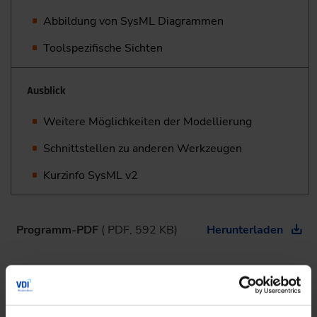
Abbildung von SysML Diagrammen
Toolspezifische Sichten
Ausblick
Weitere Möglichkeiten der Modellierung
Schnittstellen zu anderen Werkzeugen
Kurzinfo SysML v2
Programm-PDF
( PDF, 592 KB)
Herunterladen
Seminarmethoden