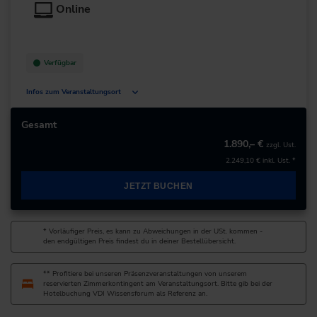
+49 211/6214-201
Online
Verfügbar
Infos zum Veranstaltungsort
Deutschland
Gesamt
1.890,– €
zzgl. Ust.
+49 211/6214-201
2.249,10 €
inkl. Ust. *
JETZT BUCHEN
* Vorläufiger Preis, es kann zu Abweichungen in der USt. kommen -
den endgültigen Preis findest du in deiner Bestellübersicht.
** Profitiere bei unseren Präsenzveranstaltungen von unserem
reservierten Zimmerkontingent am Veranstaltungsort. Bitte gib bei der
Hotelbuchung VDI Wissensforum als Referenz an.