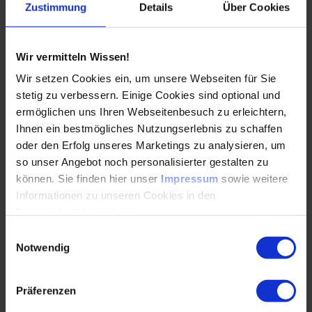
Zustimmung
Details
Über Cookies
Das Seminar bietet eine interaktive Lernumgebung, die
es dir ermöglicht, das erworbene Wissen direkt
anzuwenden und praktische Fähigkeiten im Bereich der
Wir vermitteln Wissen!
MBSE-Methoden aufzubauen. Dabei kommt das
Wir setzen Cookies ein, um unsere Webseiten für Sie
browserbasierte Tool Miro zum Einsatz. Eine Installation
stetig zu verbessern. Einige Cookies sind optional und
von Software ist nicht erforderlich.
ermöglichen uns Ihren Webseitenbesuch zu erleichtern,
Ihnen ein bestmögliches Nutzungserlebnis zu schaffen
oder den Erfolg unseres Marketings zu analysieren, um
so unser Angebot noch personalisierter gestalten zu
Zielgruppe
können. Sie finden hier unser
Impressum
sowie weitere
Informationen zu unseren Cookies in den
Das Seminar richtet sich an Fach- und Führungskräfte aus
Datenschutzhinweisen
.
den Industriezweigen
Automotive
,
Luft- und Raumfahrt
,
Einwilligungsauswahl
Bahn- und Medizintechnik
, die dort in folgenden
Notwendig
Bereichen tätig sind:
System- und Funktionsentwicklung
Präferenzen
Systemintegration