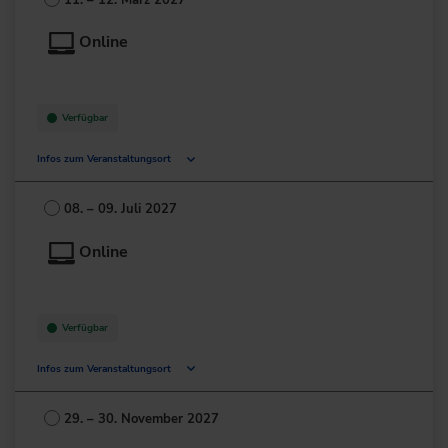
+49 211/6214-201
Online
Verfügbar
Infos zum Veranstaltungsort
Deutschland
08. – 09. Juli 2027
+49 211/6214-201
Online
Verfügbar
Infos zum Veranstaltungsort
Deutschland
29. – 30. November 2027