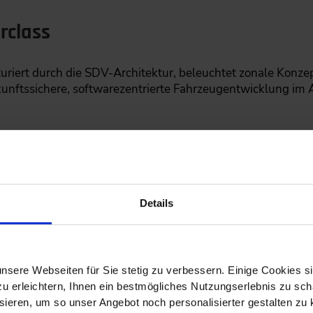
rclass
uriert durch die SDV-Architektur, beleuchtet zonale Konze
kunftssichere, softwarezentrierte Fahrzeugentwicklung im 
Details
ed vehicle: Vom Computer auf Rädern zur neuen Wertschöp
nsere Webseiten für Sie stetig zu verbessern. Einige Cookies s
 erleichtern, Ihnen ein bestmögliches Nutzungserlebnis zu scha
le Architekturen und die zentrale Rolle des Vehicle.OS.
ieren, um so unser Angebot noch personalisierter gestalten zu k