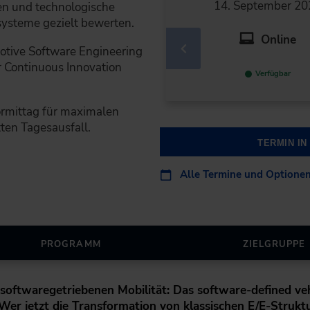
14. September 20
en und technologische
systeme gezielt bewerten.
Online
tive Software Engineering
r Continuous Innovation
Verfügbar
ormittag für maximalen
en Tagesausfall.
TERMIN I
Alle Termine und Optione
PROGRAMM
ZIELGRUPPE
oftwaregetriebenen Mobilität: Das software-defined veh
Wer jetzt die Transformation von klassischen E/E-Strukt