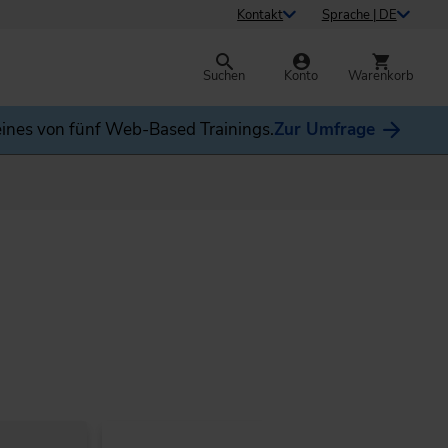
Kontakt
Sprache | DE
Suchen
Konto
Warenkorb
ines von fünf Web-Based Trainings.
Zur Umfrage