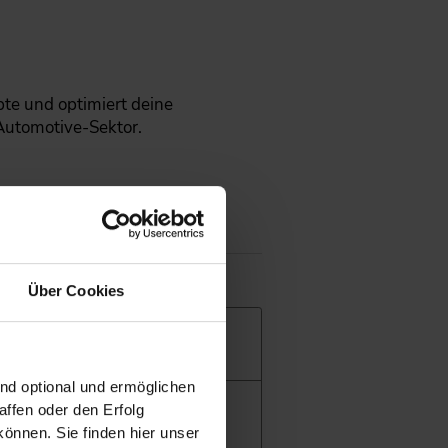
pte und optimiert deine
Automotive-Sektor.
Über Cookies
fung.
ind optional und ermöglichen
ffen oder den Erfolg
önnen. Sie finden hier unser