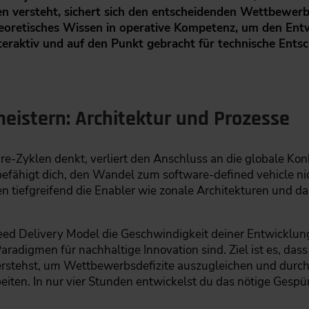
n versteht, sichert sich den entscheidenden Wettbewerbs
heoretisches Wissen in operative Kompetenz, um den En
nteraktiv und auf den Punkt gebracht für technische Ents
eistern: Architektur und Prozesse
e-Zyklen denkt, verliert den Anschluss an die globale Kon
efähigt dich, den Wandel zum software-defined vehicle nic
en tiefgreifend die Enabler wie zonale Architekturen und d
peed Delivery Model die Geschwindigkeit deiner Entwickl
aradigmen für nachhaltige Innovation sind. Ziel ist es, da
erstehst, um Wettbewerbsdefizite auszugleichen und du
rbeiten. In nur vier Stunden entwickelst du das nötige Gespü