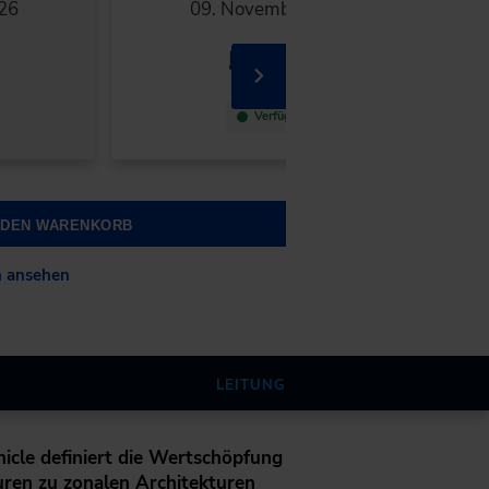
26
09. November 2026
Online
Verfügbar
N DEN WARENKORB
n ansehen
LEITUNG
icle definiert die Wertschöpfung
uren zu zonalen Architekturen