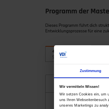
Programm der Maste
Dieses Programm führt dich strukt
Entwicklungsprozesse für eine zu
4 Stunden
9:00 - 13:00 Uhr
Zustimmung
Definition software-defin
Wir vermitteln Wissen!
Wir setzen Cookies ein, um u
uns Ihren Webseitenbesuch zu
Wichtige SDV-Enabler: Zona
unseres Marketings zu analys