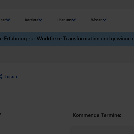
tner
Karriere
Über uns
Wissen
ne Erfahrung zur
Workforce Transformation
und gewinne e
Teilen
7
Kommende Termine: