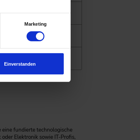
.
oftware.
Marketing
ivery Model.
Einverstanden
e eine fundierte technologische
 oder Elektronik sowie IT-Profis,