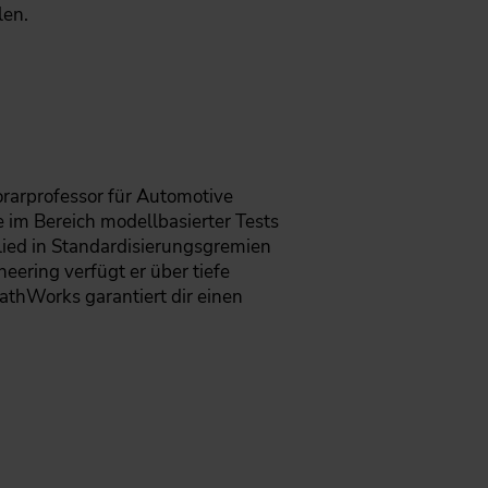
len.
rarprofessor für Automotive
e im Bereich modellbasierter Tests
lied in Standardisierungsgremien
ering verfügt er über tiefe
athWorks garantiert dir einen