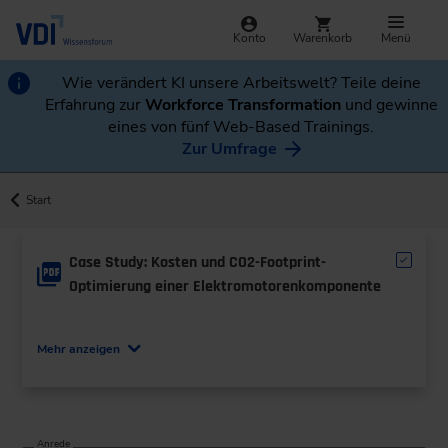
Konto
Warenkorb
Menü
Wie verändert KI unsere Arbeitswelt? Teile deine
Erfahrung zur
Workforce Transformation
und gewinne
eines von fünf Web-Based Trainings.
Zur Umfrage
Start
Case Study: Kosten und CO2-Footprint-
Optimierung einer Elektromotorenkomponente
Autor*innen: Christian Kaiser und Alexander Kifer
Mehr anzeigen
Mit Wertanalyse nach DIN EN 12973 – von
Funktionsanalyse bis morphologischem Kasten –
senkt ein interdisziplinäres Team Kosten und CO₂.
Ergebnis: neues Motorgehäuse-Konzept mit 22%
weniger CO₂ und 16% weniger Gewicht.
Anrede