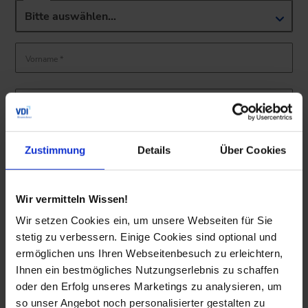
Bitte auswählen…
Vorname *
Nachname *
Zustimmung
Details
Über Cookies
E-Mail-Adresse *
Ja, ich möchte über aktuelle News und Weiterbildungsmaßnahmen
des VDI Wissensforums informiert werden und erteile diesbezüglich
Wir vermitteln Wissen!
die
hier im Detail beschriebene Einwilligung.
*
Wir setzen Cookies ein, um unsere Webseiten für Sie
Informationen über die Verarbeitung deiner
stetig zu verbessern. Einige Cookies sind optional und
Datenschutzerklärung
.
personenbezogenen Daten findest du in der
ermöglichen uns Ihren Webseitenbesuch zu erleichtern,
Ihnen ein bestmögliches Nutzungserlebnis zu schaffen
oder den Erfolg unseres Marketings zu analysieren, um
so unser Angebot noch personalisierter gestalten zu