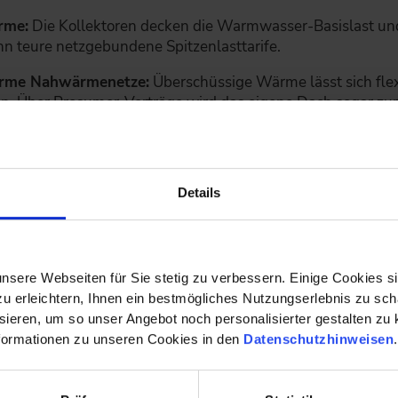
rme:
Die Kollektoren decken die Warmwasser-Basislast und
n teure netzgebundene Spitzenlasttarife.
arme Nahwärmenetze:
Überschüssige Wärme lässt sich fle
n. Über Prosumer-Verträge wird das eigene Dach sogar zu
arthermie und PVT im
r zum
ude?
Details
itengraden eine
stengünstig (anteilig)
nlagen zu ergänzen –
nsere Webseiten für Sie stetig zu verbessern. Einige Cookies s
anzjährig die alleinige
 erleichtern, Ihnen ein bestmögliches Nutzungserlebnis zu scha
 Prozesswärme bietet
ieren, um so unser Angebot noch personalisierter gestalten zu k
nzentrierende
formationen zu unseren Cookies in den
Datenschutzhinweisen
Breitengraden
er darüber
ig einen Beitrag zur