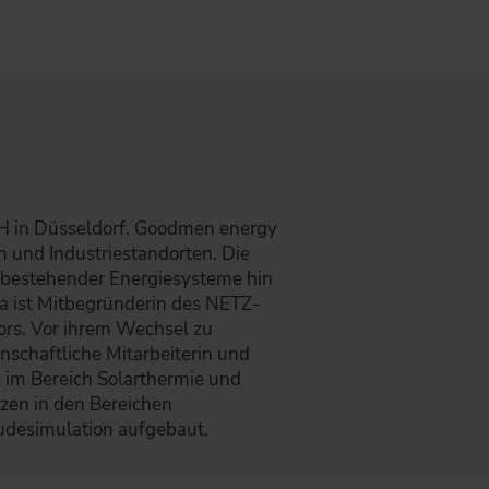
mbH in Düsseldorf. Goodmen energy
 und Industriestandorten. Die
 bestehender Energiesysteme hin
ma ist Mitbegründerin des NETZ-
s. Vor ihrem Wechsel zu
schaftliche Mitarbeiterin und
e im Bereich Solarthermie und
en in den Bereichen
desimulation aufgebaut.