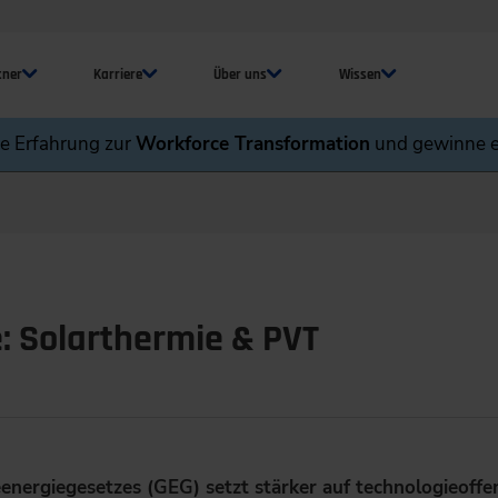
tner
Karriere
Über uns
Wissen
ne Erfahrung zur
Workforce Transformation
und gewinne e
e: Solarthermie & PVT
nergiegesetzes (GEG) setzt stärker auf technologieoff