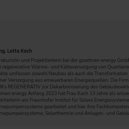
Ing. Lotta Koch
Prokuristin und Projektleiterin bei der goodmen energy G
t regenerative Wärme- und Kälteversorgung von Quartieren
ekte umfassen sowohl Neubau als auch die Transformation
iner Versorgung aus erneuerbaren Energiequellen. Die Fir
s REGENERATIV zur Dekarbonisierung des Gebäudesektor
men energy Anfang 2023 hat Frau Koch 13 Jahre als wissen
ektleiterin am Fraunhofer Institut für Solare Energiesystem
epumpensysteme gearbeitet und hier ihre Fachkompetenz
epumpensysteme, Solarthermie und Anlagen- und Gebäu