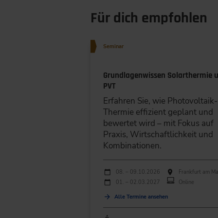
Für dich empfohlen
Seminar
Grundlagenwissen Solarthermie 
PVT
Erfahren Sie, wie Photovoltaik-
Thermie effizient geplant und
bewertet wird – mit Fokus auf
Praxis, Wirtschaftlichkeit und
Kombinationen.
Durchführungen
Veranstaltungsdatum
Veranstaltungsort
08. – 09.10.2026
Frankfurt am Ma
01. – 02.03.2027
Online
Alle Termine ansehen