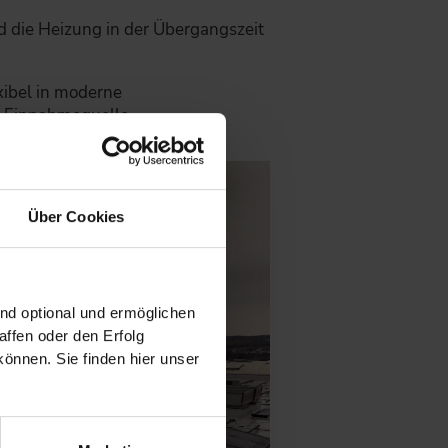
 die Heizung in der Übergangszeit
xibel in moderne
r Einnahmequelle.
Über Cookies
ind optional und ermöglichen
ffen oder den Erfolg
önnen. Sie finden hier unser
.