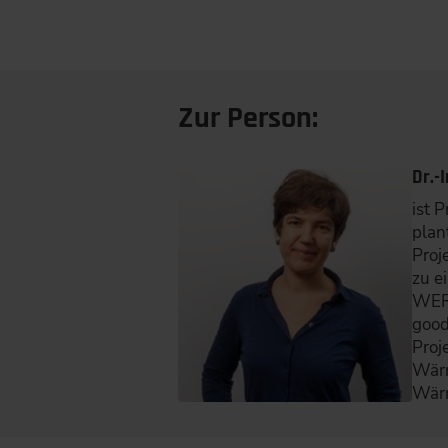
Zur Person:
Dr.-
ist 
plan
Proj
zu e
WERK
good
Proj
Wärm
Wärm