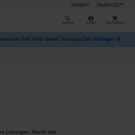
Kontakt
Sprache | DE
Suchen
Konto
Warenkorb
ines von fünf Web-Based Trainings.
Zur Umfrage
ene Lösungen. Macht das