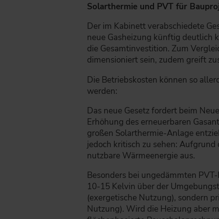
Solarthermie und PVT für Bauproj
Der im Kabinett verabschiedete Gese
neue Gasheizung künftig deutlich k
die Gesamtinvestition. Zum Vergle
dimensioniert sein, zudem greift zu
Die Betriebskosten können so aller
werden:
Das neue Gesetz fordert beim Neuei
Erhöhung des erneuerbaren Gasante
großen Solarthermie-Anlage entzieh
jedoch kritisch zu sehen: Aufgrund 
nutzbare Wärmeenergie aus.
Besonders bei ungedämmten PVT-Ko
10-15 Kelvin über der Umgebungst
(exergetische Nutzung), sondern 
Nutzung). Wird die Heizung aber mit