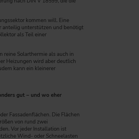
rung nach DIN V 18599, die die
zungssektor kommen will. Eine
anteilig unterstützen und benötigt
ektor als Teil einer
 reine Solarthermie als auch in
 der Heizungen wird aber deutlich
Zudem kann ein kleinerer
onders gut – und wo eher
der Fassadenflächen. Die Flächen
rößen von rund zwei
 Vor jeder Installation ist
ätzliche Wind- oder Schneelasten