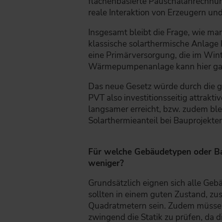
flächenbasierte Pauschalanrechnun
reale Interaktion von Erzeugern u
Insgesamt bleibt die Frage, wie ma
klassische solarthermische Anlage
eine Primärversorgung, die im Winte
Wärmepumpenanlage kann hier ganz
Das neue Gesetz würde durch die ge
PVT also investitionsseitig attrakt
langsamer erreicht, bzw. zudem ble
Solarthermieanteil bei Bauprojekte
Für welche Gebäudetypen oder Ba
weniger?
Grundsätzlich eignen sich alle Ge
sollten in einem guten Zustand, 
Quadratmetern sein. Zudem müssen 
zwingend die Statik zu prüfen, da