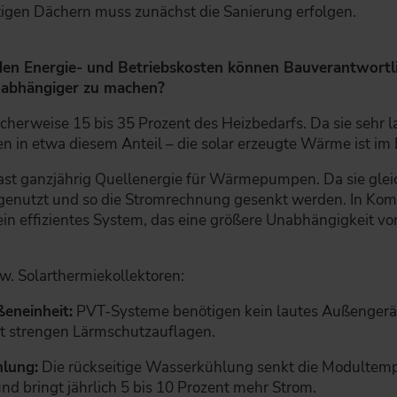
tigen Dächern muss zunächst die Sanierung erfolgen.
i den Energie- und Betriebskosten können Bauverantwort
nabhängiger zu machen?
cherweise 15 bis 35 Prozent des Heizbedarfs. Da sie sehr 
 in etwa diesem Anteil – die solar erzeugte Wärme ist im 
ast ganzjährig Quellenergie für Wärmepumpen. Da sie glei
genutzt und so die Stromrechnung gesenkt werden. In Kom
n effizientes System, das eine größere Unabhängigkeit vo
w. Solarthermiekollektoren:
eneinheit:
PVT-Systeme benötigen kein lautes Außengerät 
t strengen Lärmschutzauflagen.
lung:
Die rückseitige Wasserkühlung senkt die Modultemp
 und bringt jährlich 5 bis 10 Prozent mehr Strom.