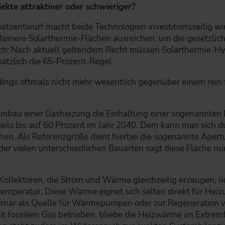
ekte attraktiver oder schwieriger?
tzentwurf macht beide Technologien investitionsseitig wirts
leinere Solarthermie-Flächen ausreichen, um die gesetzlic
ich: Nach aktuell geltendem Recht müssen Solarthermie-Hy
sätzlich die 65-Prozent-Regel.
dings oftmals nicht mehr wesentlich gegenüber einem rein 
nbau einer Gasheizung die Einhaltung einer sogenannten Bi
ils bis auf 60 Prozent im Jahr 2040. Dem kann man sich d
en. Als Referenzgröße dient hierbei die sogenannte Apertur
der vielen unterschiedlichen Bauarten sagt diese Fläche nu
llektoren, die Strom und Wärme gleichzeitig erzeugen, l
emperatur. Diese Wärme eignet sich selten direkt für He
primär als Quelle für Wärmepumpen oder zur Regeneration
 fossilem Gas betrieben, bliebe die Heizwärme im Extremfal