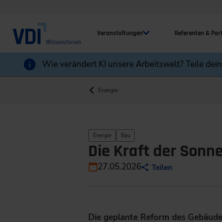
Veranstaltungen
Referenten & Par
Wie verändert KI unsere Arbeitswelt? Teile dei
Energie
Energie
Bau
Die Kraft der Sonn
27.05.2026
Teilen
Die geplante Reform des Gebäudee