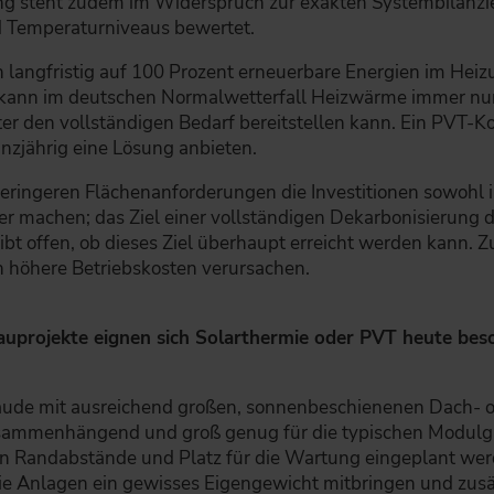
g steht zudem im Widerspruch zur exakten Systembilanzie
nd Temperaturniveaus bewertet.
n langfristig auf 100 Prozent erneuerbare Energien im Hei
 kann im deutschen Normalwetterfall Heizwärme immer nur 
r den vollständigen Bedarf bereitstellen kann. Ein PVT-Koll
jährig eine Lösung anbieten.
ringeren Flächenanforderungen die Investitionen sowohl in
iver machen; das Ziel einer vollständigen Dekarbonisierung
ibt offen, ob dieses Ziel überhaupt erreicht werden kann. 
n höhere Betriebskosten verursachen.
uprojekte eignen sich Solarthermie oder PVT heute bes
bäude mit ausreichend großen, sonnenbeschienenen Dach- o
zusammenhängend und groß genug für die typischen Modulg
Randabstände und Platz für die Wartung eingeplant werden.
 die Anlagen ein gewisses Eigengewicht mitbringen und zus