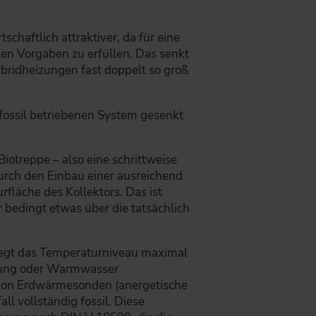
chaftlich attraktiver, da für eine
hen Vorgaben zu erfüllen. Das senkt
bridheizungen fast doppelt so groß
fossil betriebenen System gesenkt
otreppe – also eine schrittweise
urch den Einbau einer ausreichend
fläche des Kollektors. Das ist
r bedingt etwas über die tatsächlich
iegt das Temperaturniveau maximal
izung oder Warmwasser
 von Erdwärmesonden (anergetische
l vollständig fossil. Diese