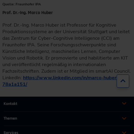
Quelle: Fraunhofer IPA
Prof. Dr.-Ing. Marco Huber
Prof. Dr.-Ing. Marco Huber ist Professor für Kognitive
Produktionssysteme an der Universität Stuttgart und leitet
das Zentrum für Cyber-Cognitive Intelligence (CCI) am
Fraunhofer IPA. Seine Forschungsschwerpunkte sind
Künstliche Intelligenz, maschinelles Lernen, Computer
Vision und Robotik. Er promovierte und habilitierte am KIT
und veröffentlicht regelmäßig in internationalen
Fachzeitschriften. Zudem ist er Mitglied im smartAI Council.
LinkedIn:
https://www.linkedin.com/in/marco-huber-
Zur
78a1a151/
Kontakt
+49 (0)2116214-201
Themen
Automation
Landtechnik & Landmaschinen
+49 (0)2116214-154
Services