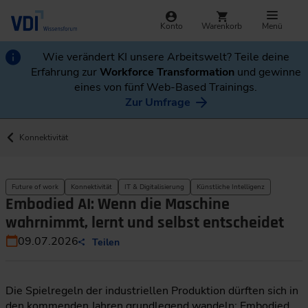
Konto
Warenkorb
Menü
Wie verändert KI unsere Arbeitswelt? Teile deine
Erfahrung zur
Workforce Transformation
und gewinne
eines von fünf Web-Based Trainings.
Zur Umfrage
Konnektivität
Future of work
Konnektivität
IT & Digitalisierung
Künstliche Intelligenz
Embodied AI: Wenn die Maschine
wahrnimmt, lernt und selbst entscheidet
09.07.2026
Teilen
Die Spielregeln der industriellen Produktion dürften sich in
den kommenden Jahren grundlegend wandeln: Embodied