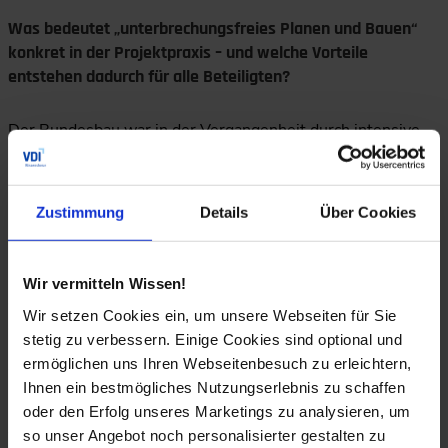
Was bedeutet „unterbrechungsfreies Planen und Bauen“
konkret in der Projektpraxis – und welche Vorteile
entstehen dadurch für alle Beteiligten?
Der Bundesbau war in der Vergangenheit durch intensive
Prüf- und Genehmigungsphasen geprägt, die häufig mit
längeren Projektunterbrechungen verbunden waren. Die
Richtlinien für die Durchführung von Bauaufgaben des
Zustimmung
Details
Über Cookies
Bundes geben nun die Freiheit gemeinsam darüber zu
entscheiden, dass Projekte während der Prüfungs- und
Genehmigungsphase weiterbearbeitet werden. Hierüber
werden Prozesse parallelisiert. Die Projektlaufzeit wird
Wir vermitteln Wissen!
verkürzt und Projektbeteiligte müssen sich nicht mühsam
Wir setzen Cookies ein, um unsere Webseiten für Sie
erneut in das Projekt einarbeiten. Durch die
stetig zu verbessern. Einige Cookies sind optional und
(unvermeidlichen) Baupreissteigerungen, die nun
ermöglichen uns Ihren Webseitenbesuch zu erleichtern,
vermindert anfallen, ist nun auch eine kostentreuere
Ihnen ein bestmögliches Nutzungserlebnis zu schaffen
Umsetzung möglich. Das Projekt, die Beteiligten und nicht
oder den Erfolg unseres Marketings zu analysieren, um
zuletzt die künftigen Nutzenden profitieren von dem
so unser Angebot noch personalisierter gestalten zu
Vorgehen.