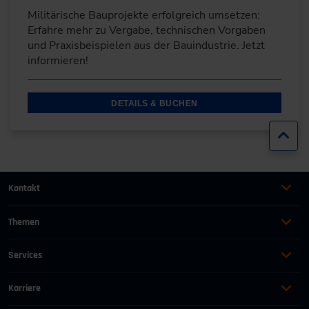
Militärische Bauprojekte erfolgreich umsetzen:
Erfahre mehr zu Vergabe, technischen Vorgaben
und Praxisbeispielen aus der Bauindustrie. Jetzt
informieren!
DETAILS & BUCHEN
Zur
Kontakt
+49 (0)2116214-201
Themen
Automation
Landtechnik & Landmaschinen
+49 (0)2116214-154
Services
Automobil
Management für Ingenieure
AGB
wissensforum
@
vdi.de
Bauen und Gebäude
Maschinenbau
Karriere
AEB
Energie
Persönlichkeit