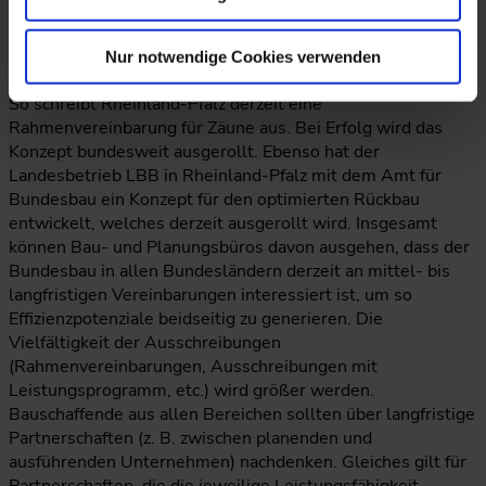
verschrieben. Hier wird eng mit unterschiedlichen
Bundesländern zusammengearbeitet (z.B. Bayern und
NRW). Dort, wo keine bundesweiten Cluster gebildet
Nur notwendige Cookies verwenden
werden können, sind die Bundesländer eigeninitiativ tätig.
So schreibt Rheinland-Pfalz derzeit eine
Rahmenvereinbarung für Zäune aus. Bei Erfolg wird das
Konzept bundesweit ausgerollt. Ebenso hat der
Landesbetrieb LBB in Rheinland-Pfalz mit dem Amt für
Bundesbau ein Konzept für den optimierten Rückbau
entwickelt, welches derzeit ausgerollt wird. Insgesamt
können Bau- und Planungsbüros davon ausgehen, dass der
Bundesbau in allen Bundesländern derzeit an mittel- bis
langfristigen Vereinbarungen interessiert ist, um so
Effizienzpotenziale beidseitig zu generieren. Die
Vielfältigkeit der Ausschreibungen
(Rahmenvereinbarungen, Ausschreibungen mit
Leistungsprogramm, etc.) wird größer werden.
Bauschaffende aus allen Bereichen sollten über langfristige
Partnerschaften (z. B. zwischen planenden und
ausführenden Unternehmen) nachdenken. Gleiches gilt für