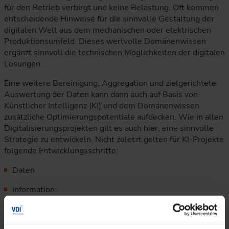
für den Betrieb verbirgt und keine Belastung. Oft kommen
entscheidende Hinweise für die sinnvolle Gestaltung der
digitalen Welt aus dem mechanischen oder elektrischen
Produktionsumfeld. Dieses wertvolle Domänenwissen
ergänzt sinnvoll die technischen Möglichkeiten der digitalen
Lösungen.
Eine weitere Bereinigung, Aggregation und zielgerichtete
Auswertung der Daten kann dann auch auf Basis von
Künstlicher Intelligenz (KI) und dem Domänenwissen
zusätzliche Optimierungspotentiale aufdecken. Wie in allen
Digitalisierungsprojekten gilt es auch hier, eine sinnvolle
Strategie zu entwickeln. Nicht zuletzt gelten für KI-Projekte
folgende Entwicklungsschritte:
Daten
Information
Wissen
Expertise