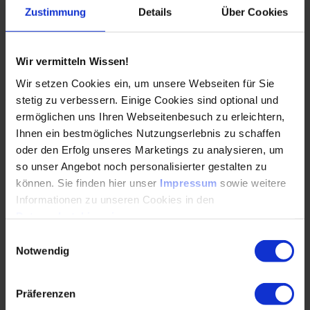
Zustimmung
Details
Über Cookies
Es wird ein überschaubarer Bereich ausgewählt, der bei
erfolgreichem Einsatz der KI einen guten Fortschritt
erwarten lässt. Dann muss die Verfügbarkeit strukturierter
Wir vermitteln Wissen!
Daten sichergestellt und ein kompetenter KI-Partner
Wir setzen Cookies ein, um unsere Webseiten für Sie
eingebunden werden. So ist der Erfolg schnell messbar und
stetig zu verbessern. Einige Cookies sind optional und
verbessert nicht nur die Produktion, sondern gewährleistet
eine breite Akzeptanz. Digitale Lösungen und KI
ermöglichen uns Ihren Webseitenbesuch zu erleichtern,
unterstützen den Unternehmenserfolg, wenn sie richtig
Ihnen ein bestmögliches Nutzungserlebnis zu schaffen
eingesetzt werden und das Ziel jedes einzelnen Projekts
oder den Erfolg unseres Marketings zu analysieren, um
klar und messbar definiert wurde. Datenerfassung und
so unser Angebot noch personalisierter gestalten zu
strukturiertes Datenmanagement sind die
können. Sie finden hier unser
Impressum
sowie weitere
Grundvoraussetzungen für den erfolgreichen Einsatz einer
Informationen zu unseren Cookies in den
KI. Somit wird eigene Datenkompetenz im Unternehmen
Datenschutzhinweisen
.
aufgebaut, die den langjährigen Erfahrungsschatz der
Einwilligungsauswahl
Produktionsexpert*innen nutzbar macht und nachhaltig
Notwendig
einsetzt.
Zahlreiche Unternehmen bieten Lösungen oder die
Präferenzen
notwendige beratende Unterstützung an. Führungskräfte