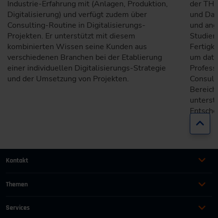
Industrie-Erfahrung mit (Anlagen, Produktion,
der TH 
Digitalisierung) und verfügt zudem über
und Dat
Consulting-Routine in Digitalisierungs-
und ang
Projekten. Er unterstützt mit diesem
Studier
kombinierten Wissen seine Kunden aus
Fertigk
verschiedenen Branchen bei der Etablierung
um date
einer individuellen Digitalisierungs-Strategie
Professu
und der Umsetzung von Projekten.
Consult
Bereich
unterst
Entsche
Zur
Kontakt
+49 (0)2116214-201
Themen
Automation
Landtechnik & Landmaschinen
+49 (0)2116214-154
Services
Automobil
Management für Ingenieure