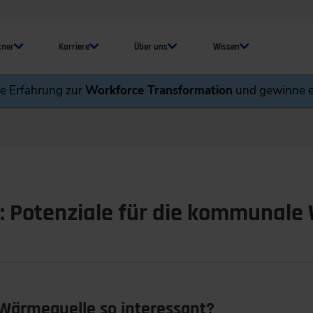
tner
Karriere
Über uns
Wissen
ne Erfahrung zur
Workforce Transformation
und gewinne e
 Potenziale für die kommunal
 Wärmequelle so interessant?