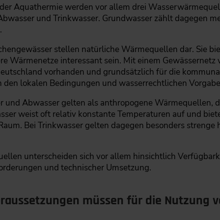
h der Aquathermie werden vor allem drei Wasserwärmeque
 Abwasser und Trinkwasser. Grundwasser zählt dagegen me
.
ächengewässer stellen natürliche Wärmequellen dar. Sie b
re Wärmenetze interessant sein. Mit einem Gewässernetz v
Deutschland vorhanden und grundsätzlich für die kommun
n den lokalen Bedingungen und wasserrechtlichen Vorgab
er und Abwasser gelten als anthropogene Wärmequellen, 
er weist oft relativ konstante Temperaturen auf und biete
um. Bei Trinkwasser gelten dagegen besonders strenge h
len unterscheiden sich vor allem hinsichtlich Verfügbark
orderungen und technischer Umsetzung.
oraussetzungen müssen für die Nutzung v