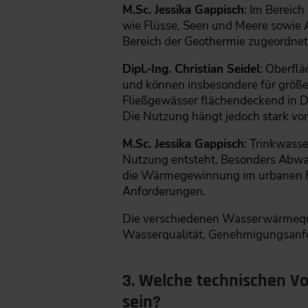
M.Sc. Jessika Gappisch
: Im Bereic
wie Flüsse, Seen und Meere sowie
Bereich der Geothermie zugeordnet
Dipl.-Ing. Christian Seidel
: Oberfl
und können insbesondere für größe
Fließgewässer flächendeckend in 
Die Nutzung hängt jedoch stark vo
M.Sc. Jessika Gappisch
: Trinkwass
Nutzung entsteht. Besonders Abwass
die Wärmegewinnung im urbanen Ra
Anforderungen.
Die verschiedenen Wasserwärmequel
Wasserqualität, Genehmigungsanf
3. Welche technischen V
sein?