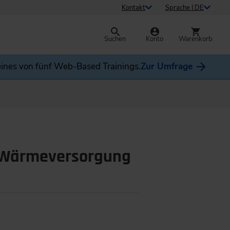
Kontakt
Sprache | DE
Suchen
Konto
Warenkorb
ines von fünf Web-Based Trainings.
Zur Umfrage
e Wärmeversorgung