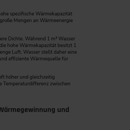
 hohe spezifische Wärmekapazität
sser große Mengen an Wärmeenergie
öhere Dichte. Während 1 m³ Wasser
d die hohe Wärmekapazität besitzt 1
nge Luft. Wasser stellt daher eine
und effiziente Wärmequelle für
ft höher und gleichzeitig
ie Temperaturdifferenz zwischen
ie Wärmegewinnung und