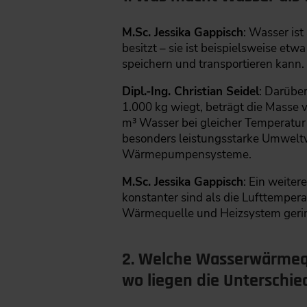
M.Sc. Jessika Gappisch
: Wasser is
besitzt – sie ist beispielsweise e
speichern und transportieren kann
Dipl.-Ing. Christian Seidel
: Darübe
1.000 kg wiegt, beträgt die Masse 
m³ Wasser bei gleicher Temperatur
besonders leistungsstarke Umweltw
Wärmepumpensysteme.
M.Sc. Jessika Gappisch
: Ein weiter
konstanter sind als die Lufttempe
Wärmequelle und Heizsystem gering
2. Welche Wasserwärmeq
wo liegen die Unterschie