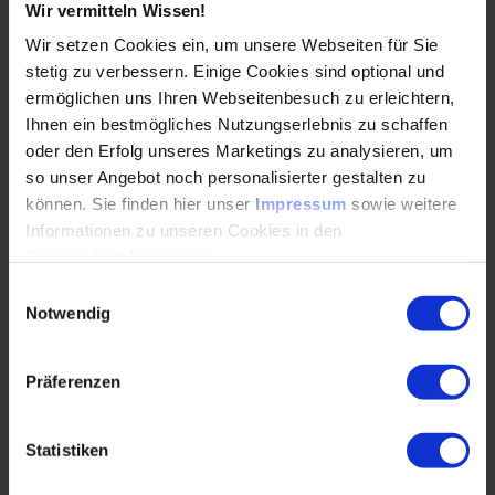
Wir vermitteln Wissen!
Management und Projektmanagement
Führung, Persönlichkeit und Soft Skills
Wir setzen Cookies ein, um unsere Webseiten für Sie
stetig zu verbessern. Einige Cookies sind optional und
Technischer Vertrieb
ermöglichen uns Ihren Webseitenbesuch zu erleichtern,
Recht
Ihnen ein bestmögliches Nutzungserlebnis zu schaffen
Landtechnik
oder den Erfolg unseres Marketings zu analysieren, um
Ja, ich möchte über aktuelle News und Weiterbildungsmaßnahmen
so unser Angebot noch personalisierter gestalten zu
des VDI Wissensforums informiert werden und erteile diesbezüglich
können. Sie finden hier unser
Impressum
sowie weitere
die
hier im Detail beschriebene Einwilligung.
*
Informationen zu unseren Cookies in den
Informationen zum Datenschutz findest du in
Datenschutzhinweisen
.
Datenschutzerklärung
.
der
Einwilligungsauswahl
Notwendig
Präferenzen
Statistiken
Bei den mit * markierten Feldern handelt es sich um Pflichtfelder.
Du kannst dich zu jeder Zeit in unseren E-Mails von weiteren
Kommunikationen abmelden.