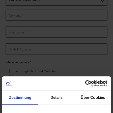
Bitte auswählen…
Vorname *
Nachname *
E-Mail-Adresse *
Interessengebiete *
Fahrzeugtechnik und Mobilität
Maschinenbau, Entwicklung und Konstruktion, Produktion,
Fertigung
Kunststoffe
Prozess- und Verfahrenstechnik
Zustimmung
Details
Über Cookies
Energie und Umwelt
Bauen und Gebäude