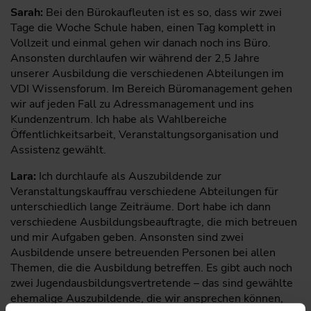
Sarah:
Bei den Bürokaufleuten ist es so, dass wir zwei
Tage die Woche Schule haben, einen Tag komplett in
Vollzeit und einmal gehen wir danach noch ins Büro.
Ansonsten durchlaufen wir während der 2,5 Jahre
unserer Ausbildung die verschiedenen Abteilungen im
VDI Wissensforum. Im Bereich Büromanagement gehen
wir auf jeden Fall zu Adressmanagement und ins
Kundenzentrum. Ich habe als Wahlbereiche
Öffentlichkeitsarbeit, Veranstaltungsorganisation und
Assistenz gewählt.
Lara:
Ich durchlaufe als Auszubildende zur
Veranstaltungskauffrau verschiedene Abteilungen für
unterschiedlich lange Zeiträume. Dort habe ich dann
verschiedene Ausbildungsbeauftragte, die mich betreuen
und mir Aufgaben geben. Ansonsten sind zwei
Ausbildende unsere betreuenden Personen bei allen
Themen, die die Ausbildung betreffen. Es gibt auch noch
zwei Jugendausbildungsvertretende – das sind gewählte
ehemalige Auszubildende, die wir ansprechen können,