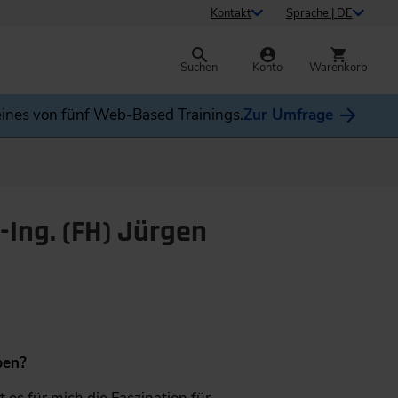
Kontakt
Sprache | DE
Suchen
Konto
Warenkorb
ines von fünf Web-Based Trainings.
Zur Umfrage
.-Ing. (FH) Jürgen
ben?