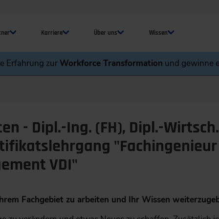
tner
Karriere
Über uns
Wissen
ne Erfahrung zur
Workforce Transformation
und gewinne e
n - Dipl.-Ing. (FH), Dipl.-Wirtsch
ifikatslehrgang "Fachingenieur
ement VDI"
n Ihrem Fachgebiet zu arbeiten und Ihr Wissen weiterzuge