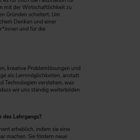
 es für mich die Faszination für
 mit der Wirtschaftlichkeit zu
len Gründen scheitert. Um
ischem Denken und einer
r*innen und für die
en, kreative Problemlösungen und
äge als Lernmöglichkeiten, anstatt
d Technologien verstehen, was
 dass wir uns ständig weiterbilden
te des Lehrgangs?
ent erheblich, indem sie eine
ar machen. Sie fördern neue