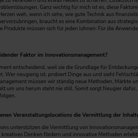
ge zu verändern und etwas Neues zu schaffen. Zusätzlich ist
blemlösungen. Ganz wichtig für mich ist es, diese Faktoren
Herzen weh, wenn ich sehe, wie gute Technik aus finanziel
 hervorzubringen, braucht es eine Kombination aus strateg
e Produkte müssen sich für jeden lohnen: Für die Anwende
heidender Faktor im Innovationsmanagement?
ment entscheidend, weil sie die Grundlage für Entdeckung
t. Wer neugierig ist, probiert Dinge aus und sieht Fehlschl
smanagement müssen wir ständig neue Methoden, Märkte un
t um uns herum steht nie still. Somit sorgt Neugier dafür,
folgen.
lenen Veranstaltungslocations die Vermittlung der Inhal
ions unterstützen die Vermittlung von Innovationsmanagem
 kreatives Denken fördern und innovative Methoden erlebb