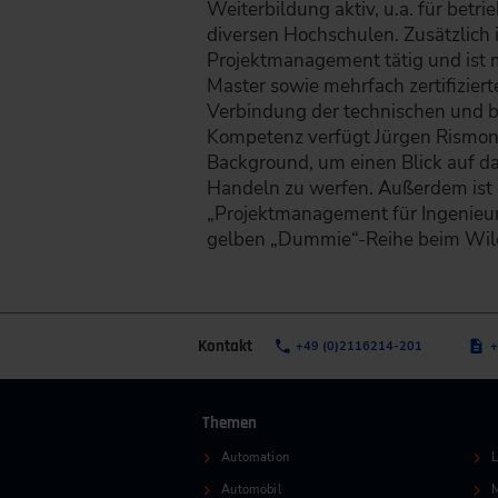
Weiterbildung aktiv, u.a. für betri
diversen Hochschulen. Zusätzlich i
Projektmanagement tätig und ist m
Master sowie mehrfach zertifizier
Verbindung der technischen und b
Kompetenz verfügt Jürgen Rismon
Background, um einen Blick auf 
Handeln zu werfen. Außerdem ist 
„Projektmanagement für Ingenieu
gelben „Dummie“-Reihe beim Wile
Kontakt
+49 (0)2116214-201
+
Themen
Automation
L
Automobil
M