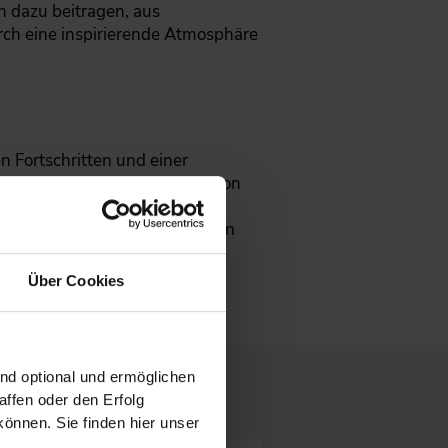
n dazu beitragen, aus
ch eine inspirierende Atmosphäre
 Fortschritten und einer
haftlichkeit stehen. Innovation
tändnis, Experimentieren und
nd durch die Innovationen einen
orzubringen.
Über Cookies
ind optional und ermöglichen
ffen oder den Erfolg
önnen. Sie finden hier unser
.