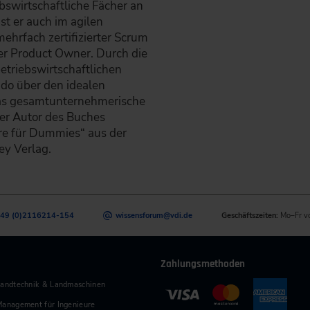
ebswirtschaftliche Fächer an
st er auch im agilen
ehrfach zertifizierter Scrum
ter Product Owner. Durch die
etriebswirtschaftlichen
do über den idealen
das gesamtunternehmerische
er Autor des Buches
re für Dummies“ aus der
y Verlag.
49 (0)2116214-154
wissensforum
@
vdi.de
Geschäftszeiten:
Mo–Fr v
Zahlungsmethoden
andtechnik & Landmaschinen
anagement für Ingenieure