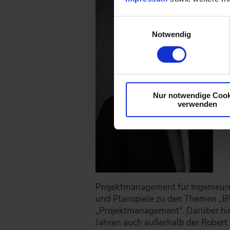
Einwilligungsauswahl
Notwendig
Nur notwendige Cook
verwenden
Projektmanagement für Ingenieur
und Planspiele zu den Themen „
„Projektmanagement“. Darüber hina
Jahren auch außerhalb der Robert