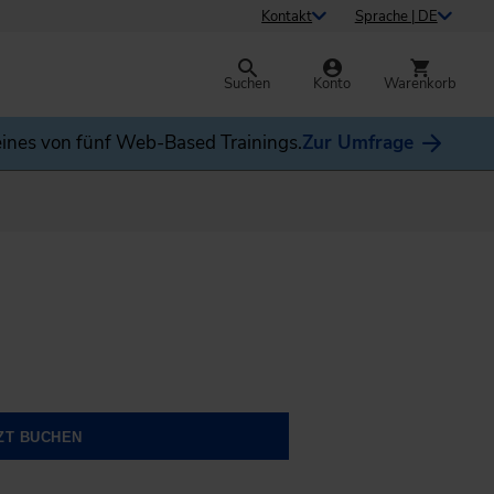
Kontakt
Sprache | DE
Suchen
Konto
Warenkorb
ines von fünf Web-Based Trainings.
Zur Umfrage
ZT BUCHEN