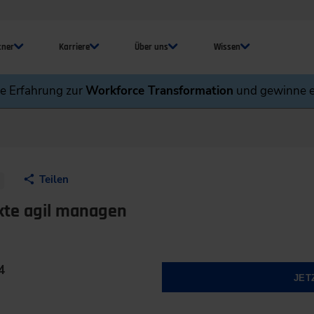
tner
Karriere
Über uns
Wissen
ne Erfahrung zur
Workforce Transformation
und gewinne e
Teilen
ekte agil managen
4
JET