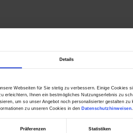
 VDI Wissensforums
„Grundlagenwissen agiles und klassi
Details
gil managen“ richtet sich an Fachkräfte, Projektleiter und
ojektmanagement aufbauen wollen.
nsere Webseiten für Sie stetig zu verbessern. Einige Cookies s
 erleichtern, Ihnen ein bestmögliches Nutzungserlebnis zu scha
nheit konzipiert?
ieren, um so unser Angebot noch personalisierter gestalten zu k
formationen zu unseren Cookies in den
Datenschutzhinweisen
am mit
Felicita Scherer
, Education & Qualification, Bertr
lopment Electronics, Bertrandt Group, Bertrandt Projektgese
Präferenzen
Statistiken