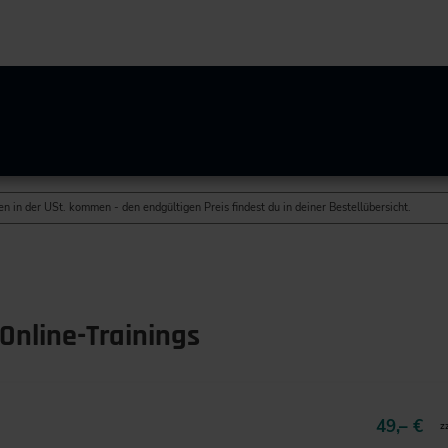
n in der USt. kommen - den endgültigen Preis findest du in deiner Bestellübersicht.
Online-Trainings
49,– €
z