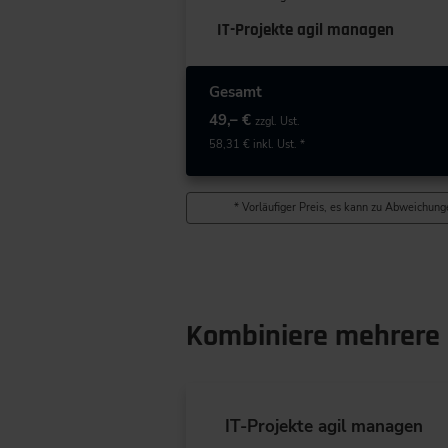
IT-Projekte agil managen
Gesamt
49,– €
zzgl. Ust.
58,31 €
inkl. Ust. *
* Vorläufiger Preis, es kann zu Abweichunge
Kombiniere mehrere 
IT-Projekte agil managen