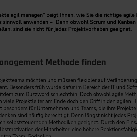
ekte agil managen“ zeigt Ihnen, wie Sie die richtige ag
uns sinnvoll anwenden – Denn obwohl Scrum und Kanban
len, sind sie nicht für jedes Projektvorhaben geeignet.
tmanagement Methode finden
ktteams möchten und müssen flexibler auf Veränderungen
t. Besonders früh wurde dafür im Bereich der IT und Soft
seitdem zum Buzzword schlechthin. Doch obwohl agile Meth
viele Projektleiter am Ende doch den Griff in den agilen
t besonders für Unternehmen und Teams, die ihre Projekte
enken sind häufig berechtigt. Denn längst nicht jedes Proj
ich selbststeuernden Methodiken geeignet. Durch den Einsa
lbstmotivation der Mitarbeiter, eine höhere Reaktionsfähi
rägten Team-Gedanken.