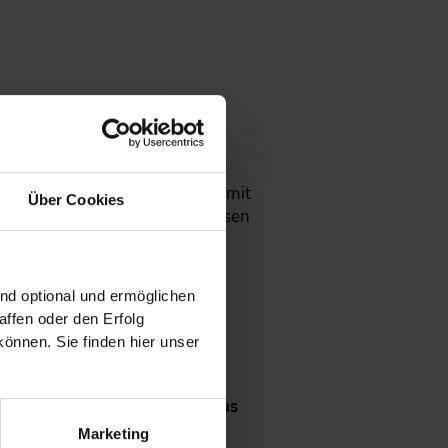
sches IT-Projektmanagement“
mit
Über Cookies
 Ingenieure, die Grundlagenwissen
ind optional und ermöglichen
ffen oder den Erfolg
önnen. Sie finden hier unser
.
andt Technologie GmbH und
Klaus
llschaft mbH, konzipiert.
Marketing