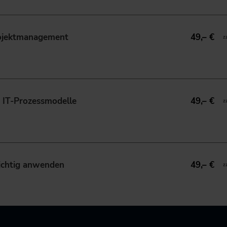
rojektmanagement
49,– €
z
 IT-Prozessmodelle
49,– €
z
ichtig anwenden
49,– €
z