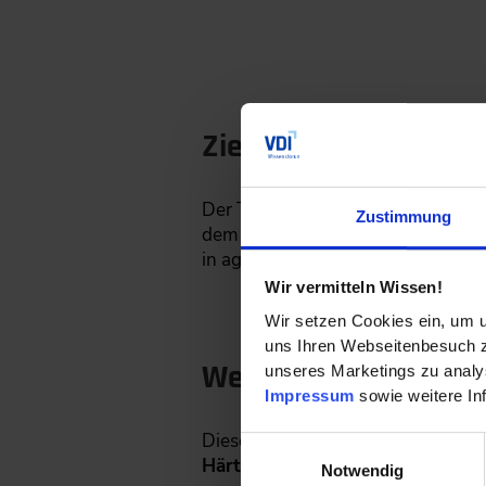
Zielgruppe
Der Technical Online Course des
Zustimmung
dem Online-Training „IT-Projekte a
in agilem und klassischem IT-Pr
Wir vermitteln Wissen!
Wir setzen Cookies ein, um u
uns Ihren Webseitenbesuch zu
Wer hat diese Lernei
unseres Marketings zu analys
Impressum
sowie weitere In
Diese Lerneinheit wurde gemeins
Einwilligungsauswahl
Härtl
, Director Engineering, Deve
Notwendig