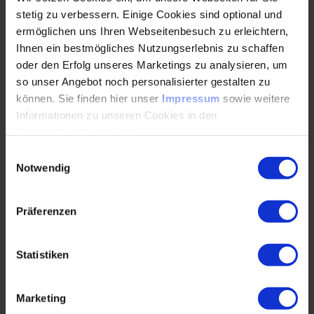
Zielgruppe
stetig zu verbessern. Einige Cookies sind optional und
ermöglichen uns Ihren Webseitenbesuch zu erleichtern,
Ihnen ein bestmögliches Nutzungserlebnis zu schaffen
Diese Masterclass richtet sich an Projektverantwortliche
oder den Erfolg unseres Marketings zu analysieren, um
wie Projektleiter*innen, Teamleiter*innen und PMOs.
so unser Angebot noch personalisierter gestalten zu
Ebenso profitieren technische Projektmitarbeitende
können. Sie finden hier unser
Impressum
sowie weitere
sowie Innovations- und Digitalisierungsmanager*innen
Informationen zu unseren Cookies in den
von den Inhalten. Die Veranstaltung ist ideal für alle
Datenschutzhinweisen
.
Fach- und Führungskräfte, die durch den gezielten Einsatz
von KI-Tools ihre Projekte und ihre persönliche
Einwilligungsauswahl
Arbeitsweise auf das nächste Level heben und
Notwendig
zukunftsfeste KI-Kompetenzen erwerben wollen.
Präferenzen
Deine Expertin mit Praxis-Erfahrung in der KI-
Statistiken
Implementierung
Marketing
Anke Haas
, KI-Expertin in einem globalen