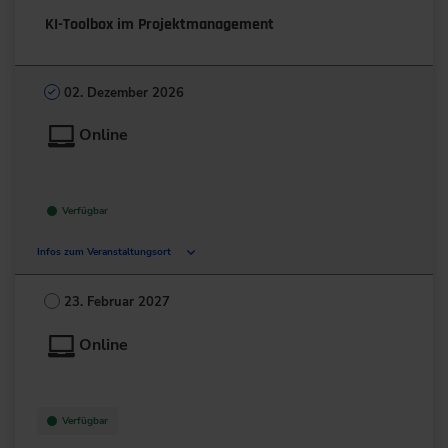
KI-Toolbox im Projektmanagement
02. Dezember 2026
Online
Verfügbar
Infos zum Veranstaltungsort
Deutschland
23. Februar 2027
+49 211/6214-201
Online
Verfügbar