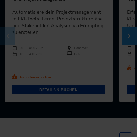
Automatisiere dein Projektmanagement
Erfa
mit KI-Tools. Lerne, Projektstrukturpläne
KI r
und Stakeholder-Analysen via Prompting
Unte
zu erstellen
impl
Durchführungen
Durch
Veranstaltungsdatum
Veranstaltungsort
Veran
09. – 10.09.2026
Hannover
1
13. – 14.10.2026
Online
1
Alle Termine ansehen
Au
Auch Inhouse buchbar
DETAILS & BUCHEN