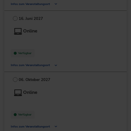
Infos zum Veranstaltungsort
Deutschland
16. Juni 2027
+49 211/6214-201
Online
Verfügbar
Infos zum Veranstaltungsort
Deutschland
06. Oktober 2027
+49 211/6214-201
Online
Verfügbar
Infos zum Veranstaltungsort