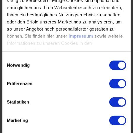
stetig zu verbessern. Einige Cookies sind optional und
Neues Veranstaltungskonzept der PIAE
ermöglichen uns Ihren Webseitenbesuch zu erleichtern,
Ihnen ein bestmögliches Nutzungserlebnis zu schaffen
oder den Erfolg unseres Marketings zu analysieren, um
Der traditionelle VDI-Kunststoff Kongress präsentiert
so unser Angebot noch personalisierter gestalten zu
vom 03. bis 04. April sein völlig neues, überarbeitetes
Veranstaltungskonzept: Mehr Inhalte, interaktive
können. Sie finden hier unser
Impressum
sowie weitere
Programmpunkte und modernes Entertainment. So hat
Informationen zu unseren Cookies in den
das VDI Wissensforum den Aufbau der
PIAE – Plastics in
Datenschutzhinweisen
.
Automotive Engineering
in Mannheim grundlegend neu
Einwilligungsauswahl
konzeptioniert. Basis für die Erneuerung war eine
Notwendig
detaillierte Befragung der Teilnehmer.
Was ist neu?
Präferenzen
Automobile Trends und Exponate in der New Mobility
Statistiken
Area
Interaktive Diskussionsrunden zu aktuellen
Marketing
kunststofftechnischen Fragestellungen