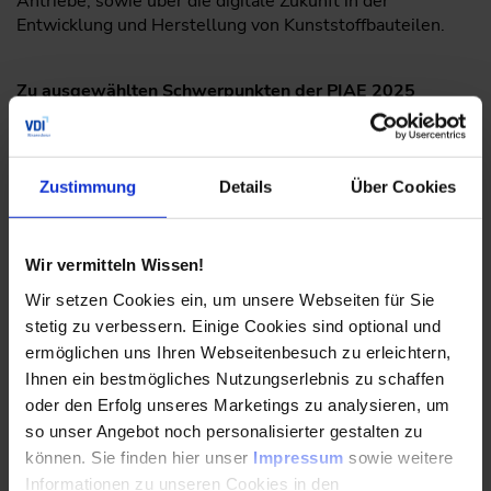
Antriebe, sowie über die digitale Zukunft in der
Entwicklung und Herstellung von Kunststoffbauteilen.
Zu ausgewählten Schwerpunkten der PIAE 2025
zählen:
Leichtbau: Innovative Materialien und
Fertigungsprozesse für CO2-Reduktion und
Zustimmung
Details
Über Cookies
Effizienzsteigerung
Oberflächentechnik: Smarte Beschichtungen und
Wir vermitteln Wissen!
Recycling zur Verbesserung der Materialqualität
Wir setzen Cookies ein, um unsere Webseiten für Sie
Biobasierte Werkstoffe: Lignin und biobasierte
stetig zu verbessern. Einige Cookies sind optional und
Kunststoffe für nachhaltigere Fahrzeugteile
ermöglichen uns Ihren Webseitenbesuch zu erleichtern,
Elektroantriebe: Werkstoffe und Technologien für
Ihnen ein bestmögliches Nutzungserlebnis zu schaffen
langlebige, leistungsfähige Batterien und E-Antriebe
oder den Erfolg unseres Marketings zu analysieren, um
so unser Angebot noch personalisierter gestalten zu
Digitale Zukunft: KI-Design und intelligente
können. Sie finden hier unser
Impressum
sowie weitere
Prozessüberwachung für eine ressourcenschonende
Informationen zu unseren Cookies in den