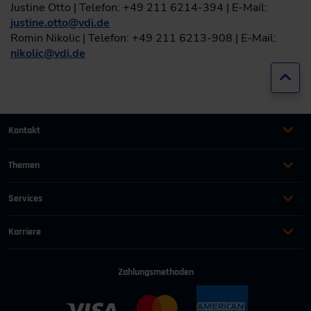
Justine Otto | Telefon: +49 211 6214-394 | E-Mail:
justine.otto
@
vdi.de
Romin Nikolic | Telefon: +49 211 6213-908 | E-Mail:
nikolic
@
vdi.de
Zur
Kontakt
+49 (0)2116214-201
Themen
Automation
Landtechnik & Landmaschinen
+49 (0)2116214-154
Services
Automobil
Management für Ingenieure
AGB
wissensforum
@
vdi.de
Bauen und Gebäude
Maschinenbau
Karriere
AEB
Energie
Persönlichkeit
Offene Stellen
Geschäftszeiten:
Mo–Fr von 08:00–16:30 Uhr
Häufig gestellte Fragen
Führung & Leadership
Prozessindustrie
Zahlungsmethoden
Wir als Arbeitgeber
Adresse ändern
Industrie 4.0
Recht für Ingenieure
Kontakt für Bewerber