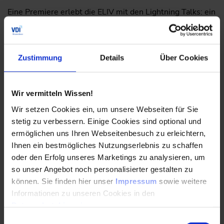
Eine Premiere erlebt die ELIV mit den Lightning Talks: ein
neues, spannendes Format, das kurze und prägnante
Vorträge zu verschiedensten Themen verspricht. 22
Referierende haben dabei jeweils zwei Minuten Zeit, um
ihre Botschaft konzentriert auf den Punkt zu bringen und
Zustimmung
Details
Über Cookies
die Zuhörenden zu begeistern. Die inhaltliche Bandbreite
ist weit gesteckt: von Automobilelektronik über
Ladetechnik bis zu Softwaretechnologien und den damit
Wir vermitteln Wissen!
verbundenen Applikationen. Zu den Lightning Talks
Wir setzen Cookies ein, um unsere Webseiten für Sie
zählen Beiträge von jungen Berufstätigen, Studierenden
und Top-Innovatoren.
stetig zu verbessern. Einige Cookies sind optional und
ermöglichen uns Ihren Webseitenbesuch zu erleichtern,
Ihnen ein bestmögliches Nutzungserlebnis zu schaffen
Begleitende Fachausstellung und Start-up-Area
oder den Erfolg unseres Marketings zu analysieren, um
so unser Angebot noch personalisierter gestalten zu
In der begleitenden Fachausstellung zeigen rund 100
können. Sie finden hier unser
Impressum
sowie weitere
nationale und internationale Aussteller ihre Innovationen
Informationen zu unseren Cookies in den
und Entwicklungen. Neue Geschäftsideen finden in der
Datenschutzhinweisen
.
Start-up-Area ihren Raum. Zusätzlich bestehen
Einwilligungsauswahl
zahlreiche Möglichkeiten zum Erfahrungsaustausch und