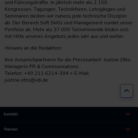
und Führungskräfte. In jährlich mehr als 2.150
Kongressen, Tagungen, Technikforen, Lehrgängen und
Seminaren decken wir nahezu jede technische Disziplin
ab. Der Bereich Soft Skills und Management rundet unser
Portfolio ab. Mehr als 37.000 Teilnehmende bilden sich
mit Hilfe unseres Angebots jedes Jahr aus und weiter.
Hinweis an die Redaktion:
Ihre Ansprechpartnerin für die Pressearbeit: Justine Otto,
Managerin PR & Communications
Telefon: +49 211 6214-394 × E-Mail:
justine.otto@vdi.de
Zur
Kontakt
+49 (0)2116214-201
Themen