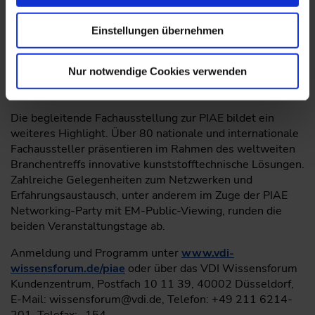
Quelle: VDI Wissensforum
Einstellungen übernehmen
Nur notwendige Cookies verwenden
Fachausstellung flankiert den Kongress
Die begleitende Fachausstellung zur PIAE bildet ein
weiteres Highlight. Über 80 nationale und internationale
Fachaussteller präsentieren im Rahmen des weltweiten
Branchentreffs innovative kunststofftechnische Lösungen.
Zahlreiche Gelegenheiten zum Netzwerken und
Erfahrungsaustausch, unter anderem im Zuge der PIAE
Networking-Party mit EM-Public-Viewing, runden die
beiden Veranstaltungstage ab.
Anmeldung und Programm unter
www.vdi-
wissensforum.de/piae
oder über das VDI Wissensforum
Kundenzentrum, Postfach 10 11 39, 40002 Düsseldorf,
E-Mail: wissensforum@vdi.de, Telefon: +49 211 6214-
201, Telefax: -154.