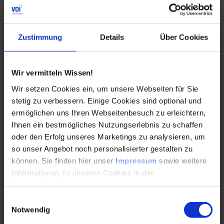
Prompt Engineering im industriellen Einsatz
Das Seminar bietet eine Einführung in das Feld des
Zustimmung
Details
Über Cookies
Prompt Engineerings und führt anhand von
Praxisbeispielen an den aktuellen Stand der
Technik heran.
Wir vermitteln Wissen!
Wir setzen Cookies ein, um unsere Webseiten für Sie
Durchführungen
Veranstaltungsdatum
Veranstaltungsort
01. – 02.10.2026
Online
stetig zu verbessern. Einige Cookies sind optional und
09. – 10.02.2027
Online
ermöglichen uns Ihren Webseitenbesuch zu erleichtern,
Alle Termine ansehen
Ihnen ein bestmögliches Nutzungserlebnis zu schaffen
oder den Erfolg unseres Marketings zu analysieren, um
Auch Inhouse buchbar
so unser Angebot noch personalisierter gestalten zu
können. Sie finden hier unser
Impressum
sowie weitere
DETAILS & BUCHEN
Informationen zu unseren Cookies in den
Datenschutzhinweisen
.
Seminar
Einwilligungsauswahl
Notwendig
Einsatz von ChatGPT in der Industrie