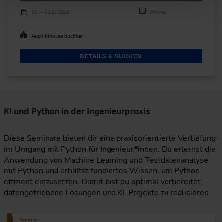
Durchführungen
Veranstaltungsdatum
Veranstaltungsort
01. – 02.10.2026
Online
Auch Inhouse buchbar
DETAILS & BUCHEN
KI und Python in der Ingenieurpraxis
Diese Seminare bieten dir eine praxisorientierte Vertiefung
im Umgang mit Python für Ingenieur*innen. Du erlernst die
Anwendung von Machine Learning und Testdatenanalyse
mit Python und erhältst fundiertes Wissen, um Python
effizient einzusetzen. Damit bist du optimal vorbereitet,
datengetriebene Lösungen und KI-Projekte zu realisieren.
Seminar