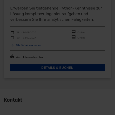
Erwerben Sie tiefgehende Python-Kenntnisse zur
Lösung komplexer Ingenieuraufgaben und
verbessern Sie Ihre analytischen Fähigkeiten.
Durchführungen
Veranstaltungsdatum
Veranstaltungsort
28. – 30.09.2026
Online
10. – 12.02.2027
Online
Alle Termine ansehen
Auch Inhouse buchbar
DETAILS & BUCHEN
Kontakt