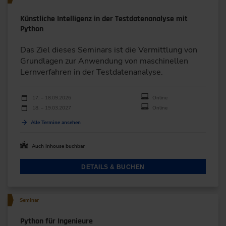
Künstliche Intelligenz in der Testdatenanalyse mit
Python
Das Ziel dieses Seminars ist die Vermittlung von
Grundlagen zur Anwendung von maschinellen
Lernverfahren in der Testdatenanalyse.
Durchführungen
Veranstaltungsdatum
Veranstaltungsort
17. – 18.09.2026
Online
18. – 19.03.2027
Online
Alle Termine ansehen
Auch Inhouse buchbar
DETAILS & BUCHEN
Seminar
Python für Ingenieure