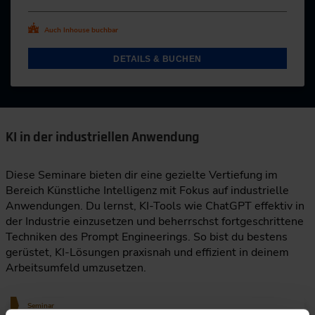
Auch Inhouse buchbar
DETAILS & BUCHEN
KI in der industriellen Anwendung
Diese Seminare bieten dir eine gezielte Vertiefung im
Bereich Künstliche Intelligenz mit Fokus auf industrielle
Anwendungen. Du lernst, KI-Tools wie ChatGPT effektiv in
der Industrie einzusetzen und beherrschst fortgeschrittene
Techniken des Prompt Engineerings. So bist du bestens
gerüstet, KI-Lösungen praxisnah und effizient in deinem
Arbeitsumfeld umzusetzen.
Seminar