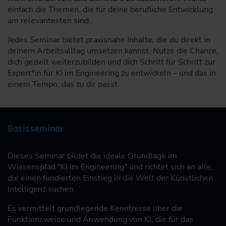
einfach die Themen, die für deine berufliche Entwicklung
am relevantesten sind.
Jedes Seminar bietet praxisnahe Inhalte, die du direkt in
deinem Arbeitsalltag umsetzen kannst. Nutze die Chance,
dich gezielt weiterzubilden und dich Schritt für Schritt zur
Expert*in für KI im Engineering zu entwickeln – und das in
einem Tempo, das zu dir passt.
Basisseminar
Dieses Seminar bildet die ideale Grundlage im
Wissenspfad "KI im Engineering" und richtet sich an alle,
die einen fundierten Einstieg in die Welt der Künstlichen
Intelligenz suchen.
Es vermittelt grundlegende Kenntnisse über die
Funktionsweise und Anwendung von KI, die für das