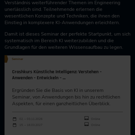
Verständnis weiterführender Themen im Engineering
unerlässlich sind. Teilnehmende erlernen die
wesentlichen Konzepte und Techniken, die ihnen den
Einstieg in komplexere KI-Anwendungen erleichtern.
Damit ist dieses Seminar der perfekte Startpunkt, um sich
systematisch im Bereich KI weiterzubilden und die
Grundlagen für den weiteren Wissensaufbau zu legen.
Seminar
Crashkurs Künstliche Intelligenz: Verstehen –
Anwenden – Entwickeln – …
Ergründen Sie die Basis von KI in unserem
Seminar, von Anwendungen bis hin zu rechtlichen
Aspekten, für einen ganzheitlichen Überblick.
Durchführungen
Veranstaltungsdatum
Veranstaltungsort
02. – 03.11.2026
Online
15. – 16.03.2027
Online
Alle Termine ansehen