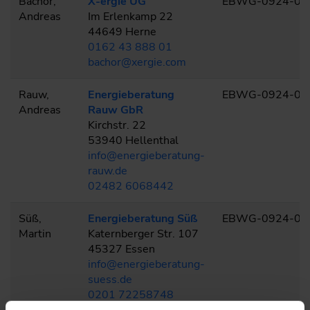
Bachor,
X-ergie UG
EBWG-0924-01
Andreas
Im Erlenkamp 22
44649 Herne
0162 43 888 01
bachor@xergie.com
Rauw,
Energieberatung
EBWG-0924-02
Andreas
Rauw GbR
Kirchstr. 22
53940 Hellenthal
info@energieberatung-
rauw.de
02482 6068442
Süß,
Energieberatung Süß
EBWG-0924-03
Martin
Katernberger Str. 107
45327 Essen
info@energieberatung-
suess.de
0201 72258748