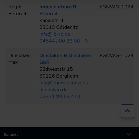
Ralph,
Ingenieurbüro R.
EGNWG-1024-0
Petereit
Petereit
Kanalstr. 4
23919 Göldenitz
info@ib-rp.de
04544 / 80 88 08 - 0
Dinslaken,
Dinslaken & Dinslaken
EGNWG-1024-0
Max
GbR
Südweststr.15
50126 Bergheim
info@energiekonzepte-
dinslaken.de
02271 99 59 410
Zur
Kontakt