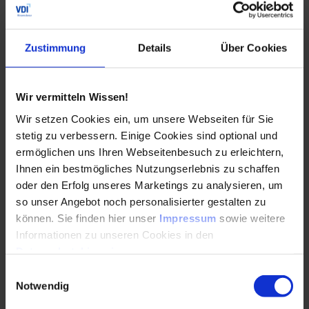
Stemmler
Greenaix
EBWG-0924-04
Stefan
Asternstr. 11
52134 Herzogenrath
Zustimmung
Details
Über Cookies
info@greenaix.de
02406 9813000
Wir vermitteln Wissen!
Storks,
Schornsteinfeger-
EBWG-0924-05
Wir setzen Cookies ein, um unsere Webseiten für Sie
David
Akademie Dülmen
stetig zu verbessern. Einige Cookies sind optional und
Alter Ostdamm 17
ermöglichen uns Ihren Webseitenbesuch zu erleichtern,
48249 Dülmen
Ihnen ein bestmögliches Nutzungserlebnis zu schaffen
storks@klh-
duelmen.de
oder den Erfolg unseres Marketings zu analysieren, um
02594-944522
so unser Angebot noch personalisierter gestalten zu
können. Sie finden hier unser
Impressum
sowie weitere
Dinslaken,
Dinslaken & Dinslaken
EBWG-1024-06
Informationen zu unseren Cookies in den
Max
GbR
Datenschutzhinweisen
.
Südweststr.15
Einwilligungsauswahl
50126 Bergheim
Notwendig
info@energiekonzepte-