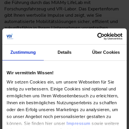
die Führung durch das MIAMy LifeLab mit
Forschungsfahrzeug und VR-Labor. Das Expertenforum
gibt Ihnen wertvolle Impulse und zeigt, wie Sie
automatisierte Mobilitätslösungen sicher, effizient und
zukunftsfähig in Ihrem Unternehmen vorantreiben
können.
Zustimmung
Details
Über Cookies
Top-Themen
Wir vermitteln Wissen!
Sie erhalten einen umfassenden Überblick über die
Wir setzen Cookies ein, um unsere Webseiten für Sie
Möglichkeiten und Herausforderungen des
stetig zu verbessern. Einige Cookies sind optional und
automatisierten Fahrens im urbanen Raum.
ermöglichen uns Ihren Webseitenbesuch zu erleichtern,
Ihnen ein bestmögliches Nutzungserlebnis zu schaffen
Renommierte Experten präsentieren ihre Erkenntnisse
oder den Erfolg unseres Marketings zu analysieren, um
zu Technologie, Sicherheit, Recht und neuen
so unser Angebot noch personalisierter gestalten zu
Geschäftsmodellen.
können. Sie finden hier unser
Impressum
sowie weitere
Sie lernen Test-, Absicherungs- und