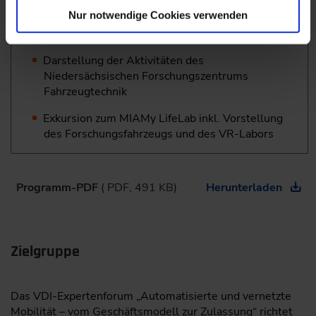
Zulassung des automatisierten Fahrens
Nur notwendige Cookies verwenden
Informationen zur aktuellen Rechtsprechung
Darstellung der Aktivitäten des
Niedersächsischen Forschungszentrums
Fahrzeugtechnik
Exkursion zum MIAMy LifeLab inkl. Vorstellung
des Forschungsfahrzeugs und des VR-Labors
Programm-PDF
( PDF, 491 KB)
Herunterladen
Zielgruppe
Das VDI-Expertenforum „Automatisierte und vernetzte
Mobilität – vom Geschäftsmodell zur Zulassung“ richtet