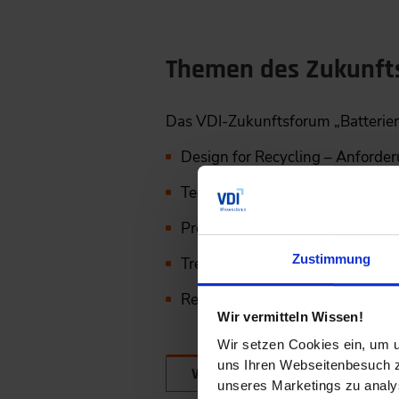
Themen des Zukunft
Das VDI-Zukunftsforum „Batterierec
Design for Recycling – Anforde
Technologien & Prozesse des Bat
Produktions- & Prozessintegrati
Zustimmung
Trends und Innovationen
Regulatorische Anforderungen 
Wir vermitteln Wissen!
Wir setzen Cookies ein, um u
uns Ihren Webseitenbesuch zu
Veranstaltungstag
unseres Marketings zu analys