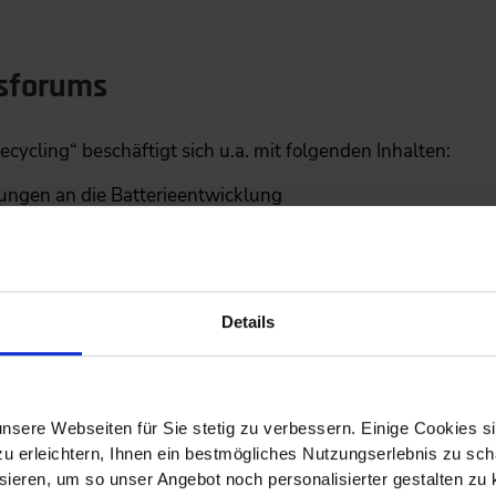
sforums
ycling“ beschäftigt sich u.a. mit folgenden Inhalten:
rungen an die Batterieentwicklung
terierecyclings
on
Details
und Lösungsansätze
nsere Webseiten für Sie stetig zu verbessern. Einige Cookies s
 erleichtern, Ihnen ein bestmögliches Nutzungserlebnis zu scha
ieren, um so unser Angebot noch personalisierter gestalten zu k