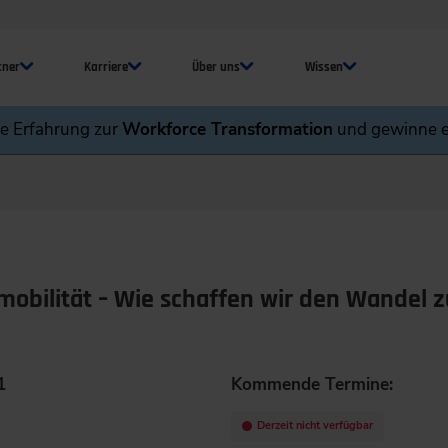
tner
Karriere
Über uns
Wissen
ne Erfahrung zur
Workforce Transformation
und gewinne e
omobilität – Wie schaffen wir den Wandel z
1
Kommende Termine:
Derzeit nicht verfügbar