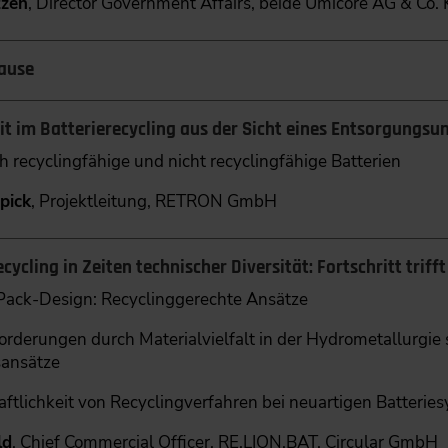
tzen
, Director Government Affairs, beide Umicore AG & Co.
ause
it im Batterierecycling aus der Sicht eines Entsorgungs
h recyclingfähige und nicht recyclingfähige Batterien
pick
, Projektleitung, RETRON GmbH
cycling in Zeiten technischer Diversität: Fortschritt trifft
-Pack-Design: Recyclinggerechte Ansätze
rderungen durch Materialvielfalt in der Hydrometallurgie 
ansätze
ftlichkeit von Recyclingverfahren bei neuartigen Batterie
ld
, Chief Commercial Officer, RE.LION.BAT. Circular GmbH