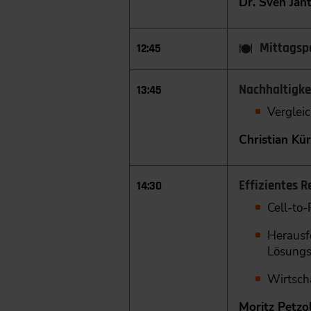
Dr. Sven Jan
Mittagsp
12:45
Nachhaltigke
13:45
Vergleic
Christian Kür
Effizientes Re
14:30
Cell-to
Herausfo
Lösungs
Wirtscha
Moritz Petzo