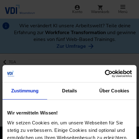
Konto
Warenkorb
Menü
Wie verändert KI unsere Arbeitswelt? Teile deine
Erfahrung zur
Workforce Transformation
und gewinne
eines von fünf Web-Based Trainings.
Zur Umfrage
TGA
Zustimmung
Details
Über Cookies
Beim Abruf der Daten ist ein Fehler aufgetreten.
Bitte versuche es später erneut.
Zur
Wir vermitteln Wissen!
Wir setzen Cookies ein, um unsere Webseiten für Sie
stetig zu verbessern. Einige Cookies sind optional und
Kontakt
ermöglichen uns Ihren Webseitenbesuch zu erleichtern,