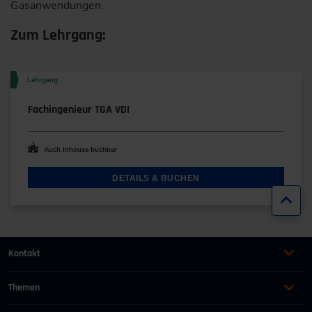
Gasanwendungen.
Zum Lehrgang:
Lehrgang
Fachingenieur TGA VDI
Auch Inhouse buchbar
DETAILS & BUCHEN
Zur
Kontakt
+49 (0)2116214-201
Themen
Automation
Landtechnik & Landmaschinen