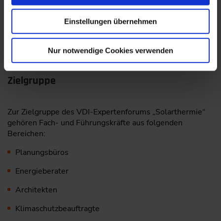
Einstellungen übernehmen
Programm-PDF
( PDF, 245 KB)
Herunterladen
Nur notwendige Cookies verwenden
Zielgruppe
Zur Zielgruppe des VDI-Expertenforums „Solarthermie“
gehören Fach- und Führungskräfte aus folgenden
Bereichen:
Planungsbüros
Energieberater
Architekten
Klimaschutzbeauftragte