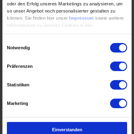
oder den Erfolg unseres Marketings zu analysieren, um
so unser Angebot noch personalisierter gestalten zu
Bedeutung solarthermischer Anlagen für die
können. Sie finden hier unser
Impressum
sowie weitere
Wärmeerzeugung
Informationen zu unseren Cookies in den
Datenschutzhinweisen
.
Marktentwicklung der Solarthermie in
Einwilligungsauswahl
Deutschland
Notwendig
Grundlagen solartechnischer Anlagen und
deren Auslegung
Präferenzen
Umgang mit Hygieneanforderungen im Rahmen
einer hygienischen Trinkwassererwärmung
Statistiken
Einsatz von Pufferspeichern
Förderungsmöglichkeiten Solarthermieanlagen
Marketing
Praxisbeispiele aus dem Anlagenbetrieb bei
der Nutzung in Bestandsgebäuden, Neubauten
und Wärmenetzen für ländliche
Einverstanden
Bestandsgebiete