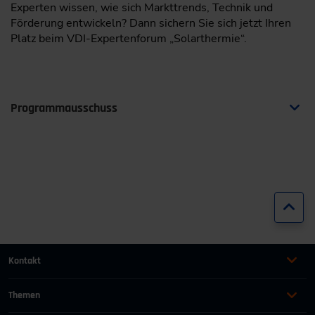
Experten wissen, wie sich Markttrends, Technik und
Förderung entwickeln? Dann sichern Sie sich jetzt Ihren
Platz beim VDI-Expertenforum „Solarthermie“.
Programmausschuss
Dipl.-Ing. Stefan Abrecht
Solar-Experience GmbH / Keltern
Zur
Thomas Althaus
Kontakt
+49 (0)2116214-201
Themen