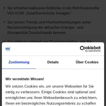
Sie erhalten exklusive Einblicke in die Richtlinienreihe
VDI 4190 „Solarthermische Anlagen“.
Sie lernen Trends und Marktentwicklungen unter
Berücksichtigung der aktuellen Energie- und
Klimapolitik Deutschlands kennen.
Sie erfahren anhand von Praxisbeispielen, wie Sie
Solarthermieanlagen optimal auslegen.
Sie profitieren vom Expertenwissen zur vielfältigen
Förderlandschaften für die Solarthermie
Zustimmung
Details
Über Cookies
Wir vermitteln Wissen!
Agenda
Wir setzen Cookies ein, um unsere Webseiten für Sie
stetig zu verbessern. Einige Cookies sind optional und
ermöglichen uns Ihren Webseitenbesuch zu erleichtern,
Folgende Themen erwarten Sie auf dem VDI-
Ihnen ein bestmögliches Nutzungserlebnis zu schaffen
Expertenforum „Solarthermie“: