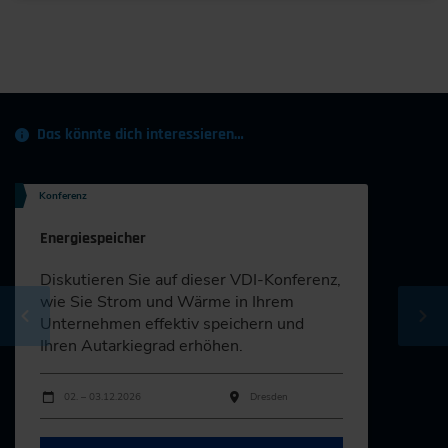
Das könnte dich interessieren…
Konferenz
Energiespeicher
Diskutieren Sie auf dieser VDI-Konferenz,
wie Sie Strom und Wärme in Ihrem
Unternehmen effektiv speichern und
Ihren Autarkiegrad erhöhen.
Durchführungen
Veranstaltungsdatum
Veranstaltungsort
02. – 03.12.2026
Dresden