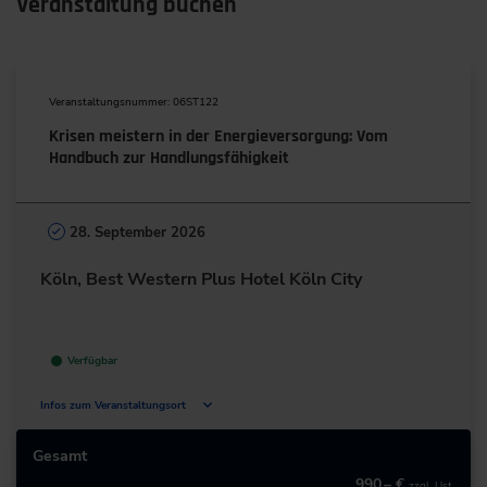
Veranstaltung buchen
Veranstaltungsnummer: 06ST122
Krisen meistern in der Energieversorgung: Vom
Handbuch zur Handlungsfähigkeit
28. September 2026
Köln, Best Western Plus Hotel Köln City
Verfügbar
Infos zum Veranstaltungsort
Innere Kanalstr. 15
50823 Köln
Gesamt
Deutschland
990,– €
zzgl. Ust.