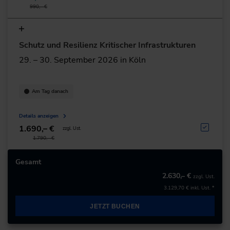
990,– €
Schutz und Resilienz Kritischer Infrastrukturen
29. – 30. September 2026 in Köln
Am Tag danach
Details anzeigen
1.690,– €
zzgl. Ust.
1.790,– €
Gesamt
2.630,– €
zzgl. Ust.
3.129,70 €
inkl. Ust. *
JETZT BUCHEN