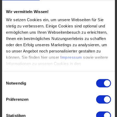
Formate für Krisenübungen
Wir vermitteln Wissen!
Einbindung von Mitarbeitenden und
Wir setzen Cookies ein, um unsere Webseiten für Sie
Führungskräfte
stetig zu verbessern. Einige Cookies sind optional und
ermöglichen uns Ihren Webseitenbesuch zu erleichtern,
Ihnen ein bestmögliches Nutzungserlebnis zu schaffen
++ Übung: Planspiel-Szenario
oder den Erfolg unseres Marketings zu analysieren, um
Analyse und Priorisierung, Arbeiten im
so unser Angebot noch personalisierter gestalten zu
Krisenstab, Eskalation (Medienanfrage, Politik),
können. Sie finden hier unser
Impressum
sowie weitere
Kommunikation im Störfall, Reflexion
Informationen zu unseren Cookies in den
Datenschutzhinweisen
.
Einwilligungsauswahl
Notwendig
Programm-PDF
( PDF, 585 KB)
Herunterladen
Präferenzen
Zielgruppe
Statistiken