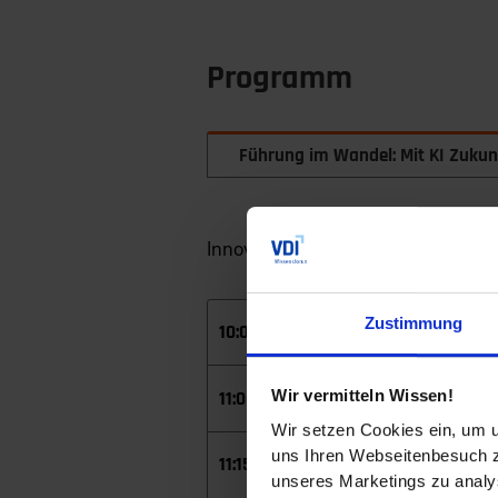
Programm
Führung im Wandel: Mit KI Zukun
Innovation, Verantwortung und C
Zustimmung
Registrierun
10:00
Begrüßung u
Wir vermitteln Wissen!
11:00
Wir setzen Cookies ein, um u
uns Ihren Webseitenbesuch zu
KI & Leaders
11:15
unseres Marketings zu analys