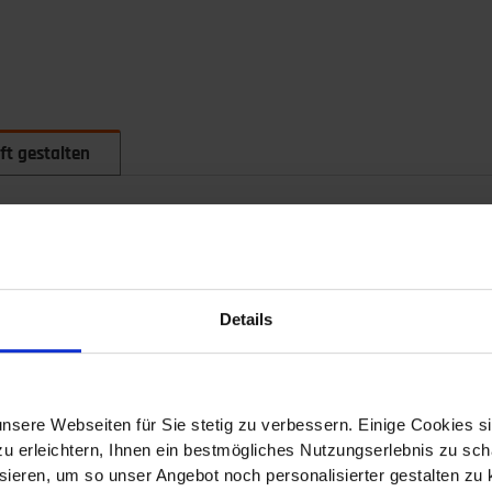
ft gestalten
hancen – neue Wege der Führung
Details
g
nd Einführung
nsere Webseiten für Sie stetig zu verbessern. Einige Cookies s
 erleichtern, Ihnen ein bestmögliches Nutzungserlebnis zu scha
hip: Neue Anforderungen an Führungskräfte
ieren, um so unser Angebot noch personalisierter gestalten zu k