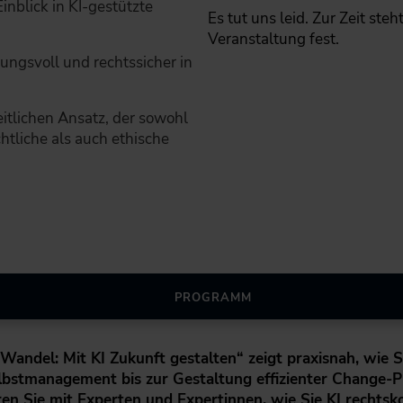
inblick in KI-gestützte
Es tut uns leid. Zur Zeit ste
Veranstaltung fest.
tungsvoll und rechtssicher in
eitlichen Ansatz, der sowohl
chtliche als auch ethische
PROGRAMM
ndel: Mit KI Zukunft gestalten“ zeigt praxisnah, wie S
lbstmanagement bis zur Gestaltung effizienter Change-
en Sie mit Experten und Expertinnen, wie Sie KI rechts