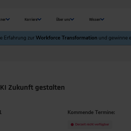
tner
Karriere
Über uns
Wissen
ne Erfahrung zur
Workforce Transformation
und gewinne e
KI Zukunft gestalten
1
Kommende Termine:
Derzeit nicht verfügbar