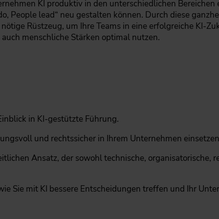
ernehmen KI produktiv in den unterschiedlichen Bereichen 
do, People lead“ neu gestalten können. Durch diese ganzh
s nötige Rüstzeug, um Ihre Teams in eine erfolgreiche KI-Z
s auch menschliche Stärken optimal nutzen.
inblick in KI-gestützte Führung.
rtungsvoll und rechtssicher in Ihrem Unternehmen einsetzen
itlichen Ansatz, der sowohl technische, organisatorische, r
 wie Sie mit KI bessere Entscheidungen treffen und Ihr Un