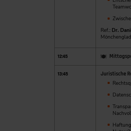
Entschei
Teamwo
Zwische
Ref.:
Dr. Dan
Mönchengla
Mittagsp
12:45
Juristische 
13:45
Rechtsqu
Datensc
Transpa
Nachvol
Haftung 