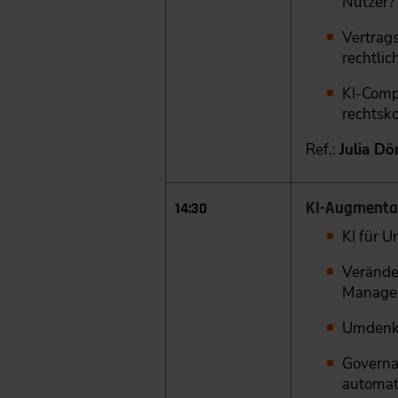
Nutzer?
Vertrag
rechtlic
KI-Comp
rechtsk
Ref.:
Julia Dö
KI-Augmenta
14:30
KI für 
Verände
Managem
Umdenke
Governa
automat