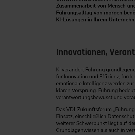
Zusammenarbeit von Mensch und M
Führungsalltag von morgen benöti
KI-Lösungen in Ihrem Unternehm
Innovationen, Veran
KI verändert Führung grundlegend 
für Innovation und Effizienz, for
emotionale Intelligenz werden zur 
klaren Vorsprung. Führung bedeute
verantwortungsbewusst und vora
Das VDI-Zukunftsforum „Führung im
Einsatz, einschließlich Datensch
weiterer Schwerpunkt liegt auf d
Grundlagenwissen als auch in vers