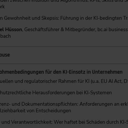
den zwischen Intuition und Algorithmus: KPIs, Skills und 
rk
n Gewohnheit und Skepsis: Führung in der KI-bedingten T
iel Hüsson
, Geschäftsführer & Mitbegründer, bc.ai busines
dbach
ause
Rahmenbedingungen für den KI-Einsatz in Unternehmen
ellen und regulatorischer Rahmen für KI (u.a. EU AI Act,
hutzrechtliche Herausforderungen bei KI-Systemen
renz- und Dokumentationspflichten: Anforderungen an erkl
lziehbarkeit von Entscheidungen
und Verantwortlichkeit: Wer haftet bei Schäden durch KI-S