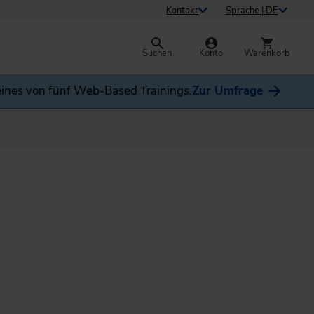
Kontakt
Sprache | DE
Suchen
Konto
Warenkorb
ines von fünf Web-Based Trainings.
Zur Umfrage