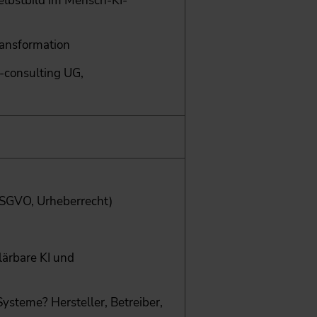
Selbstbild im Mensch-KI-
ransformation
s-consulting UG,
 DSGVO, Urheberrecht)
ärbare KI und
ysteme? Hersteller, Betreiber,