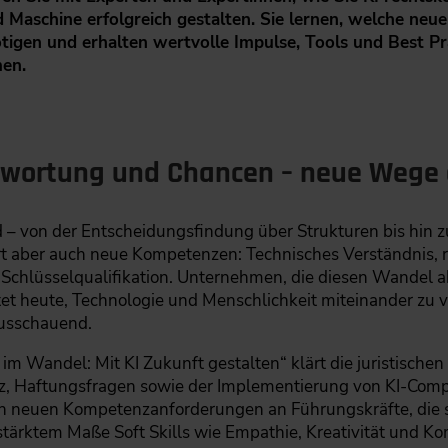
aschine erfolgreich gestalten. Sie lernen, welche neu
gen und erhalten wertvolle Impulse, Tools und Best Prac
en.
twortung und Chancen – neue Wege 
– von der Entscheidungsfindung über Strukturen bis hin zu
dert aber auch neue Kompetenzen: Technisches Verständnis, 
Schlüsselqualifikation. Unternehmen, die diesen Wandel akt
t heute, Technologie und Menschlichkeit miteinander zu v
usschauend.
 Wandel: Mit KI Zukunft gestalten“ klärt die juristische
utz, Haftungsfragen sowie der Implementierung von KI-Com
en neuen Kompetenzanforderungen an Führungskräfte, die 
tärktem Maße Soft Skills wie Empathie, Kreativität und K