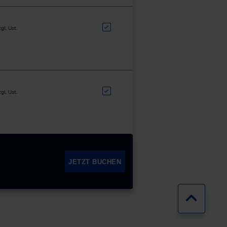
zgl. Ust.
zgl. Ust.
JETZT BUCHEN
Zurück