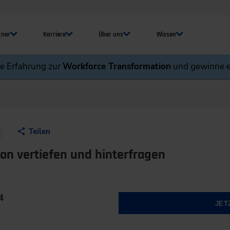
tner
Karriere
Über uns
Wissen
ne Erfahrung zur
Workforce Transformation
und gewinne e
Teilen
on vertiefen und hinterfragen
4
JET