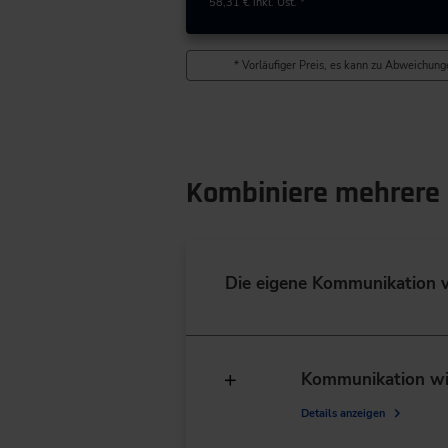
58,31 €
inkl. Ust. *
* Vorläufiger Preis, es kann zu Abweichunge
Kombiniere mehrere 
Die eigene Kommunikation v
Kommunikation wi
Details anzeigen