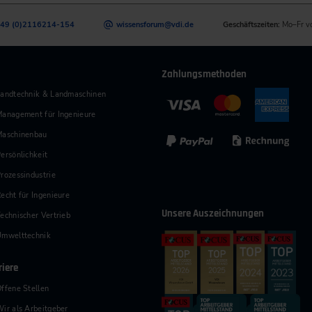
49 (0)2116214-154
wissensforum
@
vdi.de
Geschäftszeiten:
Mo–Fr v
Zahlungsmethoden
andtechnik & Landmaschinen
anagement für Ingenieure
Maschinenbau
ersönlichkeit
rozessindustrie
echt für Ingenieure
Unsere Auszeichnungen
echnischer Vertrieb
Umwelttechnik
riere
ffene Stellen
ir als Arbeitgeber