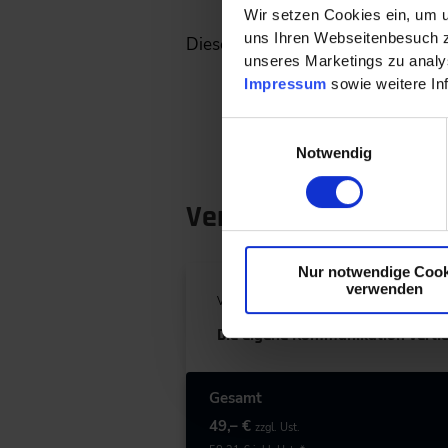
Wir setzen Cookies ein, um u
uns Ihren Webseitenbesuch zu
Diese Lerneinheit wurde gemeins
unseres Marketings zu analys
Impressum
sowie weitere In
Einwilligungsauswahl
Notwendig
Veranstaltung buch
Nur notwendige Cook
verwenden
Veranstaltungsnummer: 08DP054
Die eigene Kommunikation vertie
Gesamt
49,– €
zzgl. Ust.