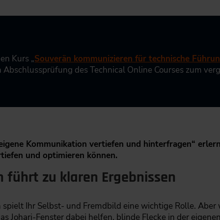
gen Kurs „
Souverän kommunizieren für technische Führun
len Abschlussprüfung des Technical Online Courses zum ver
eigene Kommunikation vertiefen und hinterfragen“ erlerne
tiefen und optimieren können.
 führt zu klaren Ergebnissen
pielt Ihr Selbst- und Fremdbild eine wichtige Rolle. Aber w
as Johari-Fenster dabei helfen, blinde Flecke in der eige