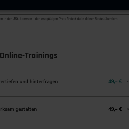
n in der USt. kommen - den endgültigen Preis findest du in deiner Bestellübersicht.
Online-Trainings
ertiefen und hinterfragen
49,– €
z
rksam gestalten
49,– €
z