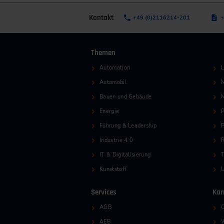
Kontakt
+49 (0)2116214-201
+
Themen
Automation
L
Automobil
M
Bauen und Gebäude
Energie
P
Führung & Leadership
P
Industrie 4.0
R
IT & Digitalisierung
T
Kunststoff
Services
Kar
AGB
O
AEB
W