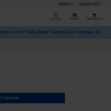
Kontakt
Sprache | DE
Suchen
Konto
Warenkorb
ines von fünf Web-Based Trainings.
Zur Umfrage
ZT BUCHEN