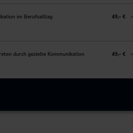
kation im Berufsalltag
49,– €
z
treten durch gezielte Kommunikation
49,– €
z