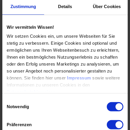
Direkt umsetzbar
– Praktische Anleitungen und
Zustimmung
Details
Über Cookies
Strategien, die du sofort in deinen Arbeitsalltag
integrieren kannst.
Wir vermitteln Wissen!
Wir setzen Cookies ein, um unsere Webseiten für Sie
stetig zu verbessern. Einige Cookies sind optional und
Vorteile
ermöglichen uns Ihren Webseitenbesuch zu erleichtern,
Ihnen ein bestmögliches Nutzungserlebnis zu schaffen
oder den Erfolg unseres Marketings zu analysieren, um
Lerne deine Aufgaben besser zu priorisieren und
so unser Angebot noch personalisierter gestalten zu
deine Zeit effizienter zu nutzen
können. Sie finden hier unser
Impressum
sowie weitere
Durch bewährte Selbstmanagement-Techniken
Informationen zu unseren Cookies in den
reduzierst du Überforderung und schaffst Klarheit in
Datenschutzhinweisen
.
deinem Führungsalltag
Einwilligungsauswahl
Notwendig
Stärke deine Führungskompetenz und steigere
nachhaltig deine persönliche und berufliche
Führungskompetenz
Präferenzen