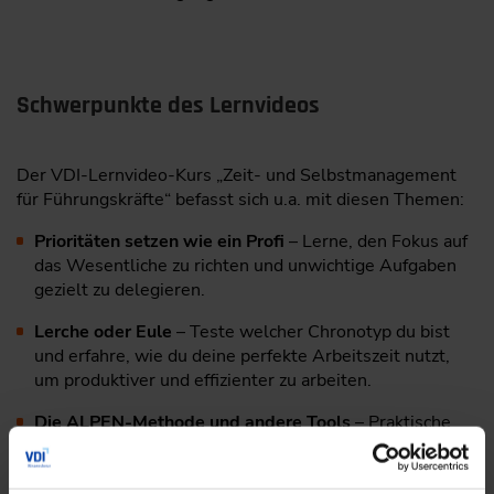
Schwerpunkte des Lernvideos
Der VDI-Lernvideo-Kurs „Zeit- und Selbstmanagement
für Führungskräfte“ befasst sich u.a. mit diesen Themen:
Prioritäten setzen wie ein Profi
– Lerne, den Fokus auf
das Wesentliche zu richten und unwichtige Aufgaben
gezielt zu delegieren.
Lerche oder Eule
– Teste welcher Chronotyp du bist
und erfahre, wie du deine perfekte Arbeitszeit nutzt,
um produktiver und effizienter zu arbeiten.
Die ALPEN-Methode und andere Tools
– Praktische
Ansätze und Methoden, um deinen Arbeitsalltag zu
strukturieren und Zeitdiebe zu eliminieren.