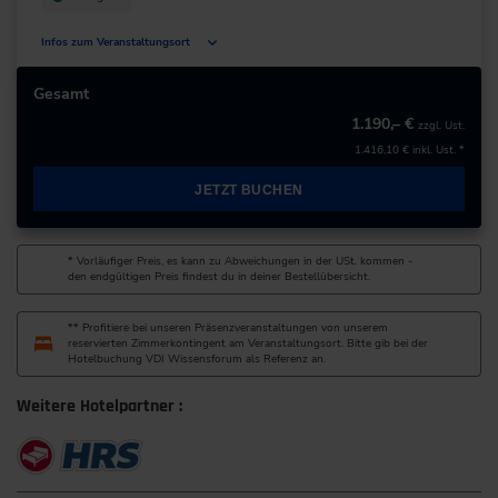
Infos zum Veranstaltungsort
Deutschland
Gesamt
1.190,– €
zzgl. Ust.
+49 211/6214-201
1.416,10 €
inkl. Ust. *
JETZT BUCHEN
* Vorläufiger Preis, es kann zu Abweichungen in der USt. kommen -
den endgültigen Preis findest du in deiner Bestellübersicht.
** Profitiere bei unseren Präsenzveranstaltungen von unserem
reservierten Zimmerkontingent am Veranstaltungsort. Bitte gib bei der
Hotelbuchung VDI Wissensforum als Referenz an.
Weitere Hotelpartner :