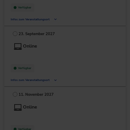
Verfügbar
Infos zum Veranstaltungsort
Deutschland
23. September 2027
+49 211/6214-201
Online
Verfügbar
Infos zum Veranstaltungsort
Deutschland
11. November 2027
+49 211/6214-201
Online
Verfügbar