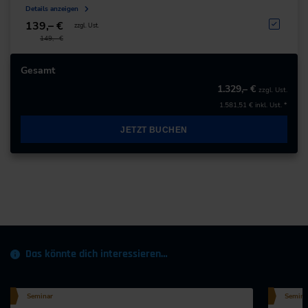
Details anzeigen
139,– €
zzgl. Ust.
149,– €
Gesamt
1.329,– €
zzgl. Ust.
1.581,51 €
inkl. Ust. *
JETZT BUCHEN
Das könnte dich interessieren…
Seminar
Semina