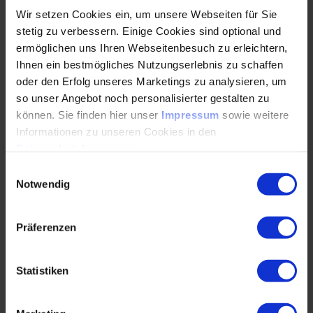
praktischen Übungen. Jeder theoretische Teil wird durch
Wir setzen Cookies ein, um unsere Webseiten für Sie
reale Anwendungsfälle und interaktive Sessions in
stetig zu verbessern. Einige Cookies sind optional und
ChatGPT und weiteren KI-Tools ergänzt, in denen du das
ermöglichen uns Ihren Webseitenbesuch zu erleichtern,
Gelernte direkt anwenden und vertiefen kannst. Für eine
Ihnen ein bestmögliches Nutzungserlebnis zu schaffen
optimale Lernerfahrung empfehlen wir einen ChatGPT
oder den Erfolg unseres Marketings zu analysieren, um
Plus/Team Zugang oder einen MS Copilot "Chat" Zugang!
so unser Angebot noch personalisierter gestalten zu
Es ist keine Installation von Software erforderlich.
können. Sie finden hier unser
Impressum
sowie weitere
Informationen zu unseren Cookies in den
Datenschutzhinweisen
.
Einwilligungsauswahl
Zielgruppe
Notwendig
Dieses Seminar richtet sich an technische Fach- und
Präferenzen
Führungskräfte aus:
Produktmanagement, Innovationsmanagement,
Statistiken
Vertrieb und Business Development
Produktentwicklung