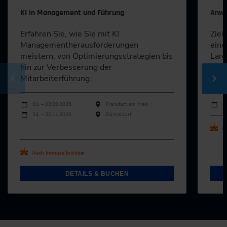
KI in Management und Führung
Anwe
Erfahren Sie, wie Sie mit KI
Ziel
Managementherausforderungen
eine
meistern, von Optimierungsstrategien bis
Larg
hin zur Verbesserung der
dere
Mitarbeiterführung.
Kont
Durchführungen
Durch
Veranstaltungsdatum
Veranstaltungsort
Veran
01. – 02.09.2026
Frankfurt am Main
0
24. – 25.11.2026
Düsseldorf
Au
Alle Termine ansehen
Auch Inhouse buchbar
DETAILS & BUCHEN