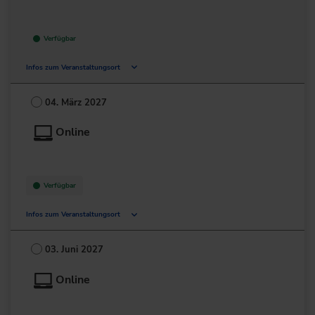
Verfügbar
Infos zum Veranstaltungsort
Deutschland
04. März 2027
+49 211/6214-201
Online
Verfügbar
Infos zum Veranstaltungsort
Deutschland
03. Juni 2027
+49 211/6214-201
Online