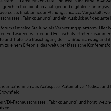
stern. Du erhältst konkrete Einblicke in industrielle An
folgreichen Kombination analoger und digitaler Planungsw
taverse als Enabler neuer Planungsansätze. Vorgestellt w
sschusses „Fabrikplanung“ und ein Ausblick auf geplante 
orums ist seine Stellung als Vernetzungsplattform. Hier
r, Softwareentwickler und Hochschulvertreter zusammen
ite und Tiefe. Die Besichtigung der TU Braunschweig und ih
m zu einem Erlebnis, das weit über klassische Konferenzfo
strieunternehmen aus Aerospace, Automotive, Medical und 
Brownfield
s VDI-Fachausschusses „Fabrikplanung“ und hörst, welche
ützen