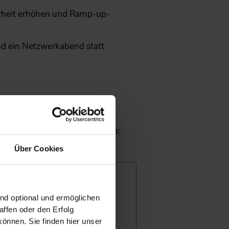
erheit erhöhen und Ramp-up-
nd ein Netzwerkabend statt
andelt u. a. folgende Themen:
Über Cookies
ler Planungswelt
prinzipien
ind optional und ermöglichen
ffen oder den Erfolg
önnen. Sie finden hier unser