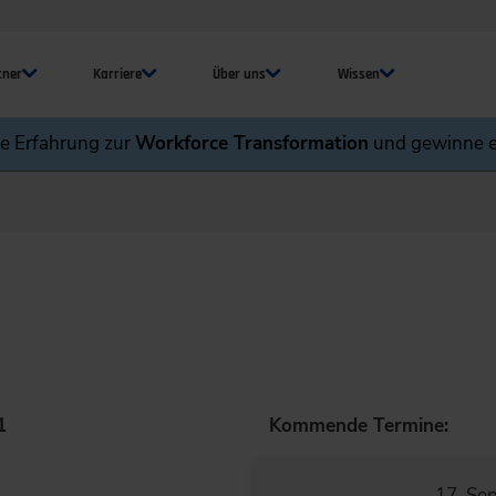
tner
Karriere
Über uns
Wissen
ne Erfahrung zur
Workforce Transformation
und gewinne e
1
Kommende Termine:
17. Se