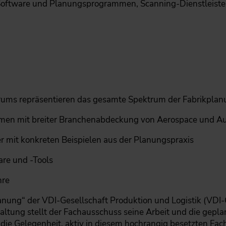
 Software und Planungsprogrammen, Scanning-Dienstleister
rums repräsentieren das gesamte Spektrum der Fabrikplan
hmen mit breiter Branchenabdeckung von Aerospace und Au
 mit konkreten Beispielen aus der Planungspraxis
re und -Tools
hre
nung“ der VDI-Gesellschaft Produktion und Logistik (VDI
ltung stellt der Fachausschuss seine Arbeit und die geplan
en die Gelegenheit, aktiv in diesem hochrangig besetzten F