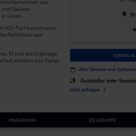
strieunternehmen aus
l und Railway
Br
 in Green-…
es VDI-Fachausschusses
he Richtlinien und
erse, KI und durchgängige
TERMIN I
erheit erhöhen und Ramp-
Alle Termine und Optione
Aussteller oder Spons
Jetzt anfragen
PROGRAMM
ZIELGRUPPE