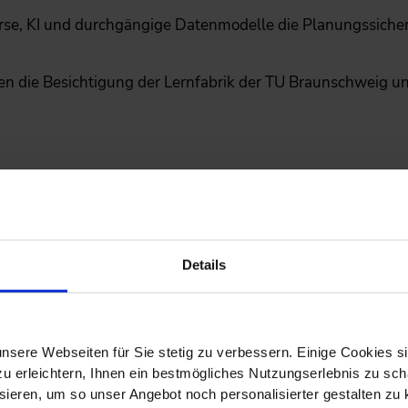
verse, KI und durchgängige Datenmodelle die Planungssich
n die Besichtigung der Lernfabrik der TU Braunschweig u
DI-Expertenforums
anung – zwischen Unsicherheit und Hightech Ramp-up“ beh
Details
d Greenfield: erfolgreiche Verbindung analoger und digita
planung: Szenarien, Resilienz und Flexibilität als Planungs
nsere Webseiten für Sie stetig zu verbessern. Einige Cookies s
n und steigendem Investitionsdruck
 erleichtern, Ihnen ein bestmögliches Nutzungserlebnis zu scha
ieren, um so unser Angebot noch personalisierter gestalten zu k