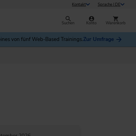
Kontakt
Sprache | DE
Suchen
Konto
Warenkorb
ines von fünf Web-Based Trainings.
Zur Umfrage
ptember 2026