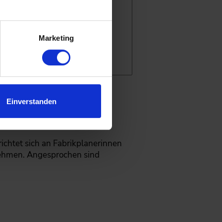
.
Marketing
way)
Einverstanden
chtet sich an Fabrikplanerinnen
nehmen. Angesprochen sind