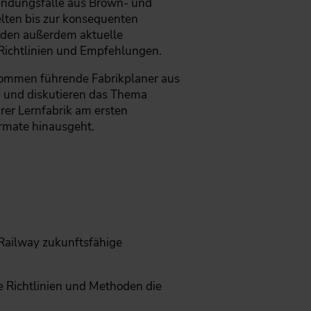
wendungsfälle aus Brown- und
elten bis zur konsequenten
erden außerdem aktuelle
Richtlinien und Empfehlungen.
 kommen führende Fabrikplaner aus
 und diskutieren das Thema
rer Lernfabrik am ersten
rmate hinausgeht.
Railway zukunftsfähige
 Richtlinien und Methoden die