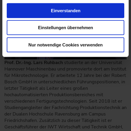
Einverstanden
Einstellungen übernehmen
Nur notwendige Cookies verwenden
Prof. Dr.-Ing. Lars Ruhbach
studierte an der Universität
Hannover Maschinenbau und promovierte dort am Institut
für Mikrotechnologie. Er arbeitete 12 Jahre bei der Robert
Bosch GmbH in unterschiedlichen Führungspositionen, in
letzter Tätigkeit als Leiter eines großen
hochautomatisierten Produktionsbereiches mit
verschiedenen Fertigungstechnologien. Seit 2018 ist er
Studiengangleiter der Fachrichtung Produktionstechnik an
der Dualen Hochschule Ravensburg am Campus
Friedrichshafen. Zusätzlich zu dieser Tätigkeit ist er
Geschäftsführer der IWT Wirtschaft und Technik GmbH,