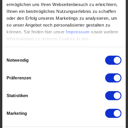
Produktionsleistung positiv, aber auch negativ durch
ermöglichen uns Ihren Webseitenbesuch zu erleichtern,
einzelne Menschen beeinflusst werden können, wird in
Ihnen ein bestmögliches Nutzungserlebnis zu schaffen
jedem Unternehmen sichtbar.
oder den Erfolg unseres Marketings zu analysieren, um
so unser Angebot noch personalisierter gestalten zu
können. Sie finden hier unser
Impressum
sowie weitere
Informationen zu unseren Cookies in den
Datenschutzhinweisen
.
Lehrgangsleitung:
Einwilligungsauswahl
Notwendig
Präferenzen
Statistiken
Marketing