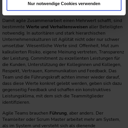
gab schon Situationen, wo Mitarbeiter in der Firma
Nur notwendige Cookies verwenden
übernachteten, um Arbeitsengpässe zu beseitigen.
Damit agile Zusammenarbeit einen Mehrwert schafft, sind
bestimmte
Werte und Verhaltensweisen
aller Beteiligten
notwendig. In autoritären und stark hierarchischen
Unternehmenskulturen ist Agilität nicht oder nur schwer
umsetzbar. Wesentliche Werte sind: Offenheit, Mut zum
kalkulierten Risiko, eigene Meinung vertreten, Transparenz
der Leistung, Commitment zu exzellenten Leistungen für
die Kunden, Unterstützung der Kolleginnen und Kollegen,
Respekt, Vertrauen, Kommunikation und Feedback. Das
Team und die Führungskraft achten immer wieder darauf,
dass diese Werte konkret gelebt werden, geben sich dazu
gegenseitig Feedback und schaffen ein konstruktives
Leistungsklima, mit dem sich die Teammitglieder
identifizieren.
Agile Teams brauchen
Führung
, aber anders. Der
Teamleiter oder Scrum Master arbeitet mehr am System,
als im System und versteht sich als dienende