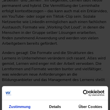
„arbeiten“ und „lernen“. Im Gegenteil, Lernen läuft heute
permanent und hybrid. Die Vermittlung der Lerninhalte
erfolgt kontextbezogen – das kann auch mal ein Erklärvideo,
ein YouTube- oder sogar ein Tiktok-Clip sein. Soziale
Netzwerke wie LinkedIn ermöglichen auch einen fachlichen
Austausch; Formate wie „Working Out Loud“, in denen die
Menschen in der Gruppe selber Lösungen erarbeiten,
finden zunehmend Anwendung und werden von vielen
Arbeitgebern bereits gefördert.
Anders gesagt: Die Formate und die Strukturen des
Lernens in Unternehmen verändern sich rasant. Alles wird
gemixt, Lernen wird enger mit der Arbeit verwoben. Die
Lernformen und Formate werden bunter und vielfältiger,
was wiederum neue Anforderungen an die
Bildungsanbieter und das Management des Lernens stellt.
Wie kann ein gelungener Mix des hybriden Lernens
aussehen?
Zustimmung
Details
Über Cookies