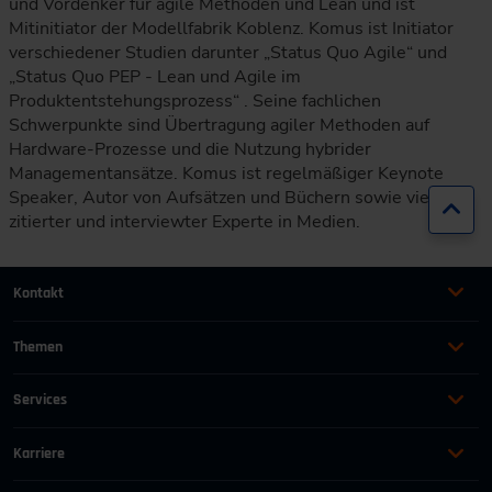
und Vordenker für agile Methoden und Lean und ist
Mitinitiator der Modellfabrik Koblenz. Komus ist Initiator
verschiedener Studien darunter „Status Quo Agile“ und
„Status Quo PEP - Lean und Agile im
Produktentstehungsprozess“ . Seine fachlichen
Schwerpunkte sind Übertragung agiler Methoden auf
Hardware-Prozesse und die Nutzung hybrider
Managementansätze. Komus ist regelmäßiger Keynote
Speaker, Autor von Aufsätzen und Büchern sowie vielfach
Zur
zitierter und interviewter Experte in Medien.
Kontakt
+49 (0)2116214-201
Themen
Automation
Landtechnik & Landmaschinen
+49 (0)2116214-154
Services
Automobil
Management für Ingenieure
AGB
wissensforum
@
vdi.de
Bauen und Gebäude
Maschinenbau
Karriere
AEB
Energie
Persönlichkeit
Offene Stellen