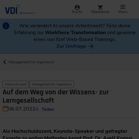
Konto
Warenkorb
Menü
Wie verändert KI unsere Arbeitswelt? Teile deine
Erfahrung zur
Workforce Transformation
und gewinne
eines von fünf Web-Based Trainings.
Zur Umfrage
Management für Ingenieure
Future of work
Management für Ingenieure
Auf dem Weg von der Wissens- zur
Lerngesellschaft
06.07.2022
Teilen
Als Hochschuldozent, Keynote-Speaker und gefragter
Experte zu agilen Methoden kennt Prof. Dr. Ayelt Komus