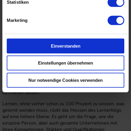
Statistiken
Agile Methoden basieren auf dem Grundgedanken, dass ich
nicht alles top-down komplett planen kann, sondern
Marketing
lediglich einen Rahmen vorgebe und darüber hinaus sehr
viel Selbststeuerung für den Prozess zulasse und
einfordere. Das gilt in Zukunft auch fürs Lernen:
Personalentwickler sollten sich daher von der Illusion der
Einverstanden
Präzision und Eindeutigkeit von Kennzahlen verabschieden.
Was nicht heißt, dass nicht mehr gemessen werden sollte.
Einstellungen übernehmen
Natürlich gibt es Bereiche, in denen es sinnvoll ist,
Lernziele klar zu umreißen. Teils sind die Inhalte ja auch
vorgeschrieben. Doch immer wichtiger werden die
Nur notwendige Cookies verwenden
Lernparts, die sich nicht von vornherein klar präzisieren und
definieren lassen.
Lernen, ohne vorher schon zu 100 Prozent zu wissen, was
gelernt werden muss, rückt das Messen des Lernerfolgs
auf eine höhere Ebene: Es geht um die Frage, wie die
einzelne Person, aber auch gesamte Unternehmen mit
ihren Kompetenzen, Stärken und Qualifikationen