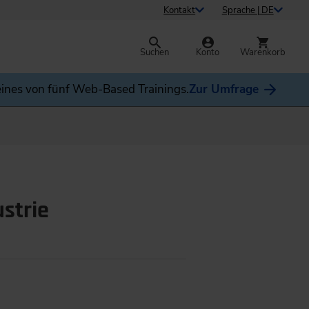
Kontakt
Sprache | DE
Suchen
Konto
Warenkorb
ines von fünf Web-Based Trainings.
Zur Umfrage
ustrie