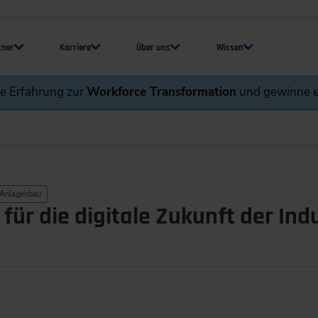
tner
Karriere
Über uns
Wissen
ne Erfahrung zur
Workforce Transformation
und gewinne e
 Anlagenbau
ür die digitale Zukunft der Ind