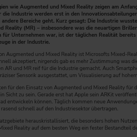
ien wie Augmented und Mixed Reality zeigen am Anfang h
die Industrie werden erst in den Innovationsabteilungen
 andere Bereiche geht. Kurz gesagt: Die Industrie wusst
 Reality (MR) – insbesondere was die neuartigen Brillen
on für Unternehmen war, ist der täglichen Realität ber
uge in der Industrie.
 von Augmented und Mixed Reality ist Microsofts Mixed-Real
chnell akzeptiert, nirgends gab es mehr Zustimmung was di
ben AR und MR reif für die Industrie gemacht. Auch Smartph
präziser Sensorik ausgestattet, um Visualisierung auf hoh
en für den Einsatz von Augmented und Mixed Reality für di
n Sicht zu sein. Gerade erst hat Apple sein ARKit veröffent
iPad entwickeln können. Täglich kommen neue Anwendunge
rasend schnell auf den Industriesektor übertragen.
satzgebiete herauskristallisiert, die besonders hohen Nutzen
xed Reality auf dem besten Weg ein fester Bestandteil de