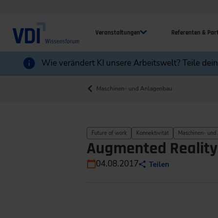
Veranstaltungen
Referenten & Par
Wie verändert KI unsere Arbeitswelt? Teile dei
Maschinen- und Anlagenbau
Future of work
Konnektivität
Maschinen- und
Augmented Reality f
04.08.2017
Teilen