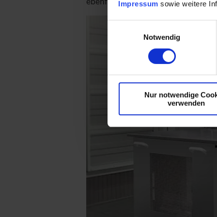
ebenfalls mit einer Plattform wir 
Impressum
sowie weitere In
Einwilligungsauswahl
Notwendig
Nur notwendige Cook
verwenden