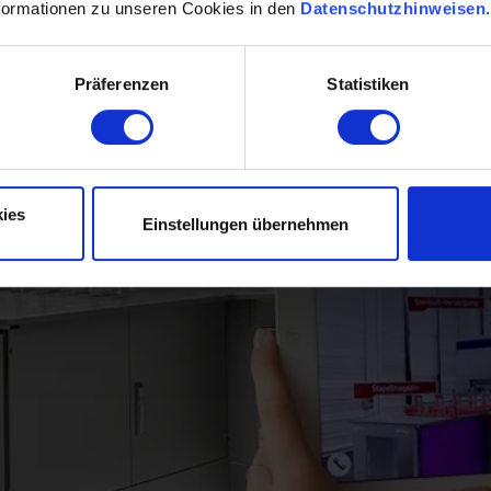
REFLEKT ONE erstellt werden können.
formationen zu unseren Cookies in den
Datenschutzhinweisen
Präferenzen
Statistiken
ies
Einstellungen übernehmen