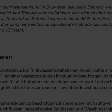
ten zur Kostensenkung im Bauwesen diskutiert. Dennoch we
Beispiel sind Trinkwasserinstallationen. Hier können ohne 
ca. 20 % und die Betriebskosten um bis zu 40 % über die 
rd dies durch eine einfach umzusetzende Methode, die volls
d VDI steht.
ieren
rpotenziale bei Trinkwasserinstallationen heben, sollte 
) mit einer wassersparenden Installation beauftragen, dami
sen für alle Entnahmestellen dimensioniert wird. Und da
t großen Durchmessern, sinken sowohl die Investitionskoste
Entnahmestellen zu beschäftigen, insbesondere mit häufig 
rchflüssen, beispielsweise Spülkästen und Waschmaschinen