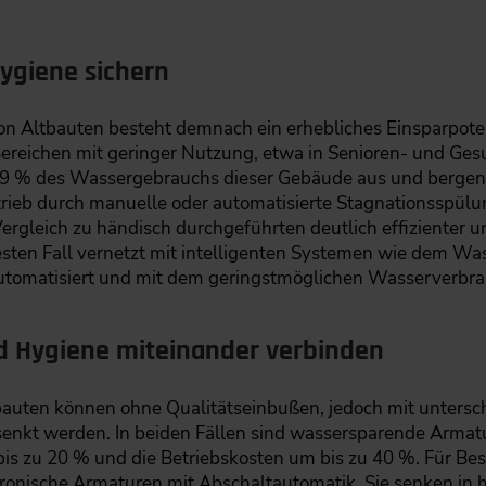
ygiene sichern
on Altbauten besteht demnach ein erhebliches Einsparpote
Bereichen mit geringer Nutzung, etwa in Senioren- und Ges
9 % des Wassergebrauchs dieser Gebäude aus und bergen d
eb durch manuelle oder automatisierte Stagnationsspülun
ergleich zu händisch durchgeführten deutlich effizienter 
esten Fall vernetzt mit intelligenten Systemen wie de
tomatisiert und mit dem geringstmöglichen Wasserverbra
d Hygiene miteinander verbinden
bauten können ohne Qualitätseinbußen, jedoch mit unters
nkt werden. In beiden Fällen sind wassersparende Armatu
bis zu 20 % und die Betriebskosten um bis zu 40 %. Für B
ktronische Armaturen mit Abschaltautomatik. Sie senken in 