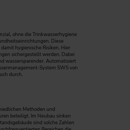
nzial, ohne die Trinkwasserhygiene
undheitseinrichtungen. Diese
amit hygienische Risiken. Hier
gen sichergestellt werden. Dabei
und wassersparender. Automatisiert
m Wassermanagement-System SWS von
uch durch.
chiedlichen Methoden und
ren beteiligt. Im Neubau sinken
estandsgebäude sind solche Zahlen
hochfrequentierten Bereichen die