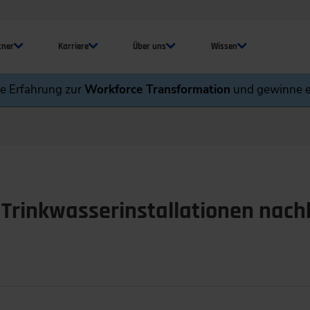
tner
Karriere
Über uns
Wissen
ne Erfahrung zur
Workforce Transformation
und gewinne e
Trinkwasserinstallationen nach