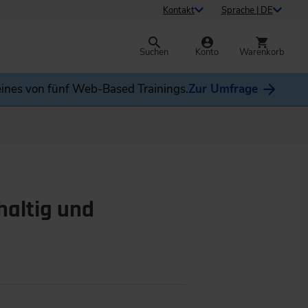
Kontakt
Sprache | DE
Suchen
Konto
Warenkorb
ines von fünf Web-Based Trainings.
Zur Umfrage
haltig und