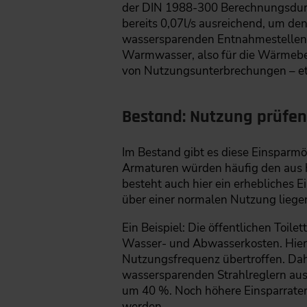
der DIN 1988-300 Berechnungsdurch
bereits 0,07l/s ausreichend, um d
wassersparenden Entnahmestellen s
Warmwasser, also für die Wärmebere
von Nutzungsunterbrechungen – et
Bestand: Nutzung prüfe
Im Bestand gibt es diese Einsparm
Armaturen würden häufig den aus 
besteht auch hier ein erhebliches 
über einer normalen Nutzung liege
Ein Beispiel: Die öffentlichen Toi
Wasser- und Abwasserkosten. Hier 
Nutzungsfrequenz übertroffen. Dah
wassersparenden Strahlreglern ausg
um 40 %. Noch höhere Einsparraten
werden.