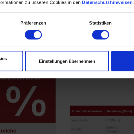
formationen zu unseren Cookies in den
Datenschutzhinweisen
e Armaturen einsetzen, um Wasser zu sparen und die Hygie
management-System wie SWS vernetzen, um Spülungen a
Präferenzen
Statistiken
ühren.
ies
Einstellungen übernehmen