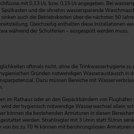
flüsse mit 0,13 l/s. bzw. 0,15 l/s angegeben. Bei wasser
en Spülkasten und die ohnehin wassersparende Waschmaschi
inken auch die Betriebskosten über die nächsten 50 Jahr
itstellung. Gleichzeitig enthalten diese Installationen we
wa während der Schulferien – ausgespült werden muss.
n
öglichkeiten oftmals nicht, ohne die Trinkwasserhygiene z
hygienischen Gründen notwendigen Wasseraustausch in der
Einsparpotenzial. Dazu müssen Bereiche mit Wasserverbräuch
n.
letten im Rathaus oder an den Gepäckbändern von Flughäfen
wird der hygienisch notwendige Wasserwechsel allein sch
er können die bestehenden Armaturen in diesen Bereichen
estattet werden. Strahlregler mit 3 l/min statt 5l/min se
 von bis zu 70 % können mit berührungslosen Armaturen m