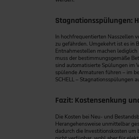
Stagnationsspülungen: H
In hochfrequentierten Nasszellen v
zu gefährden. Umgekehrt ist es in 
Entnahmestellen machen lediglich 
muss der bestimmungsgemäße Betri
sind automatisierte Spülungen im V
spülende Armaturen führen – im b
SCHELL – Stagnationsspülungen au
Fazit: Kostensenkung un
Die Kosten bei Neu- und Bestands
Herangehensweise unmittelbar gese
dadurch die Investitionskosten um 
nicht verfügbar, wohl aber für ele