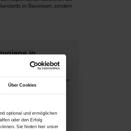
e Standards im Bauwesen, sondern
hygiene in
turen und weitere Verbraucher
Über Cookies
 genutzt werden.
hen, zum Beispiel mit
ind optional und ermöglichen
ffen oder den Erfolg
önnen. Sie finden hier unser
usgleichen.