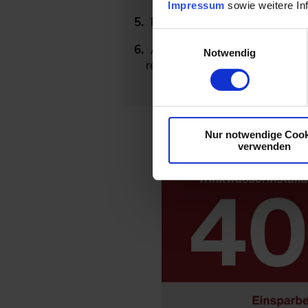
Impressum
sowie weitere In
Elektronische, berührungslos
Einwilligungsauswahl
Armaturen mit einem Wasser
Notwendig
ressourcenschonend durchzuf
Nur notwendige Cook
verwenden