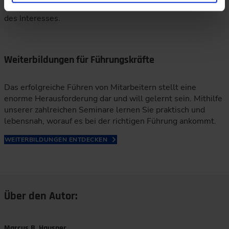
werden: das steht bei der Jobsuche für viele im Mittelpunkt
des Interesses.
Weiterbildungen für Führungskräfte
Das erfolgreiche Führen von Mitarbeitern stellt eine
enorme Herausforderung dar und will gelernt sein. Mithilfe
unserer zahlreichen Seminare lernen Sie praktisch und
lebensnah, worauf es bei der richtigen Führung ankommt.
WEITERBILDUNGEN ENTDECKEN
Über den Autor:
Marcus B. Hausner