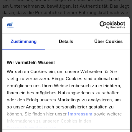
am Unternehmen zu bewältigen, ist Authentizität. Das liegt
daran, dass die Persönlichkeit einer Führungskraft nach wie
vor entscheidend für ihre Fähigkeit ist, die Mitarbeiter zu
Höchstleistungen zu inspirieren.
Wenn ich Führungskräfte begleite steht eine Erkenntnis
Zustimmung
Details
Über Cookies
immer am Anfang eines Weges: Erfolgreiche
Führungskräfte fangen immer bei sich selbst an. Dann
werden sie andere motivieren können. Viele versuchen
vergeblich, Veränderungen im Betrieb voran zu treiben und
Wir vermitteln Wissen!
fordern von den Mitarbeitenden, was sie selbst nicht
Wir setzen Cookies ein, um unsere Webseiten für Sie
vorleben. Konsequenz? Menschen fühlten sich verunsichert
stetig zu verbessern. Einige Cookies sind optional und
und mauern, anstatt erhoffte Neuerungen umzusetzen.
ermöglichen uns Ihren Webseitenbesuch zu erleichtern,
Ihnen ein bestmögliches Nutzungserlebnis zu schaffen
Die unbequeme Wahrheit bleibt: Führung beginnt mit
Selbstführung. Mitarbeiter lassen sich nicht motivieren.
oder den Erfolg unseres Marketings zu analysieren, um
Denn diese entscheiden gerne selbst über ihre Einstellung
so unser Angebot noch personalisierter gestalten zu
und ihre Prioritäten. Wodurch Menschen sich jedoch
können. Sie finden hier unser
Impressum
sowie weitere
begeistern lassen, wenn sie selbst Ziele und Schwerpunkte
Informationen zu unseren Cookies in den
festlegen können und Aufgaben gestalten können. Hier
Datenschutzhinweisen
.