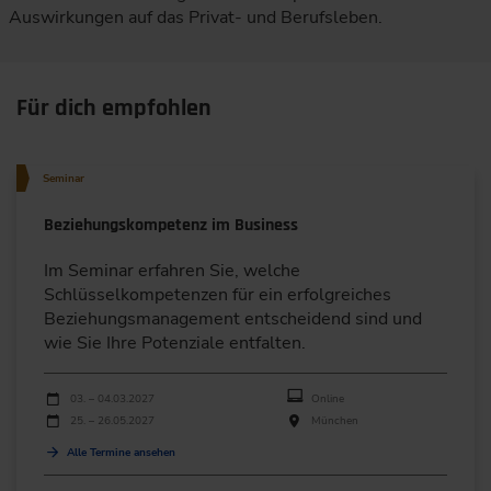
Auswirkungen auf das Privat- und Berufsleben.
Für dich empfohlen
Seminar
Beziehungskompetenz im Business
Im Seminar erfahren Sie, welche
Schlüsselkompetenzen für ein erfolgreiches
Beziehungsmanagement entscheidend sind und
wie Sie Ihre Potenziale entfalten.
Durchführungen
Veranstaltungsdatum
Veranstaltungsort
03. – 04.03.2027
Online
25. – 26.05.2027
München
Alle Termine ansehen