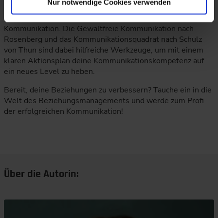
Nur notwendige Cookies verwenden
Der letzte Schliff für deine Beziehungs-Skills erfolgt durch
authentische, empathische und wertschätzende verbale
Kommunikation. Die Gewaltfreie Kommunikation nach
Rosenberg und das Kommunikationsquadrat nach Schulz
von Thun sind dabei hilfreiche Werkzeuge, um mit einem
klaren Aktionsplan deine Kommunikationskompetenz auf
ein neues Level zu heben.
Bereit, deine Beziehungen zu verbessern? Tauche ein in die
Welt des Beziehungsmanagements und werde zum Profi
der erfolgreichen Kommunikation!
Über die Autorin: