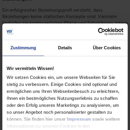
Ein erfolgreicher Beziehungsprofi versteht, dass
Beziehungen keine statischen Konzepte sind. Vielmehr
bedürfen sie kontinuierlicher Pflege und Entwicklung. Intern
im Team oder extern mit Geschäftspartner*innen – gute
Beziehungen sind ein wesentlicher Faktor für effiziente
Prozesse und die Erschließung wertvoller Synergien.
Zustimmung
Details
Über Cookies
Soft Skills als Geheimwaffe
Wir vermitteln Wissen!
Soft Skills sind der Schatz auf dem Weg zum
Beziehungsprofi. Identifiziere, was du besonders gut
Wir setzen Cookies ein, um unsere Webseiten für Sie
kannst, und erkenne deine Entwicklungsbereiche. Durch die
stetig zu verbessern. Einige Cookies sind optional und
Betonung deiner Stärken und die Arbeit an deinen
ermöglichen uns Ihren Webseitenbesuch zu erleichtern,
Schwächen, legst du eine authentische Grundlage für
Ihnen ein bestmögliches Nutzungserlebnis zu schaffen
erfolgreiche Beziehungen.
oder den Erfolg unseres Marketings zu analysieren, um
so unser Angebot noch personalisierter gestalten zu
können. Sie finden hier unser
Impressum
sowie weitere
Erfolgreiche Kommunikation mit verschiedenen
Persönlichkeitstypen
Informationen zu unseren Cookies in den